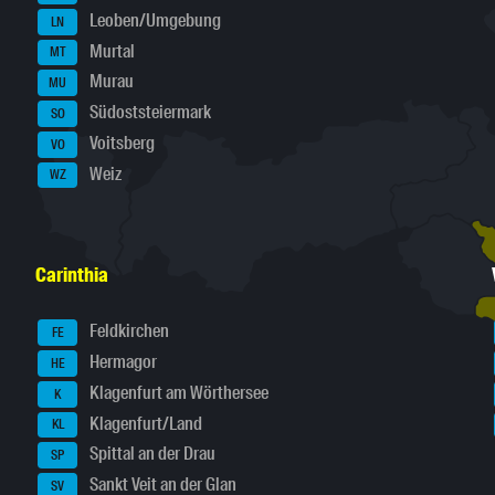
Leoben/Umgebung
LN
Murtal
MT
Murau
MU
Südoststeiermark
SO
Voitsberg
VO
Weiz
WZ
Carinthia
Feldkirchen
FE
Hermagor
HE
Klagenfurt am Wörthersee
K
Klagenfurt/Land
KL
Spittal an der Drau
SP
Sankt Veit an der Glan
SV