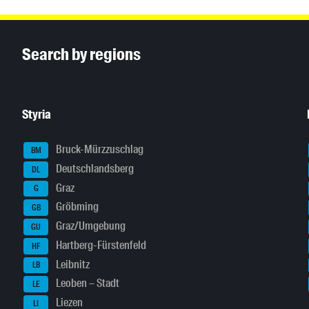
Inhaltsinformationen
Search by regions
Styria
Bruck-Mürzzuschlag
BM
Deutschlandsberg
DL
Graz
G
Gröbming
GB
Graz/Umgebung
GU
Hartberg-Fürstenfeld
HF
Leibnitz
LB
Leoben – Stadt
LE
Liezen
LI