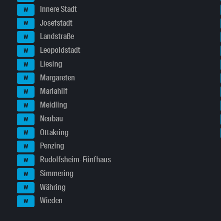
Innere Stadt
W
Josefstadt
W
Landstraße
W
Leopoldstadt
W
Liesing
W
Margareten
W
Mariahilf
W
Meidling
W
Neubau
W
Ottakring
W
Penzing
W
Rudolfsheim-Fünfhaus
W
Simmering
W
Währing
W
Wieden
W