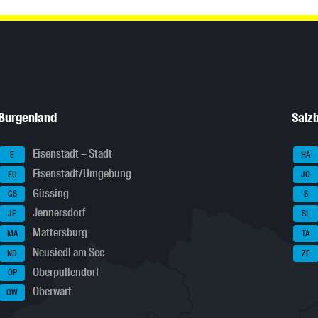
Burgenland
Salz
Eisenstadt – Stadt
E
HA
Eisenstadt/Umgebung
EU
JO
Güssing
GS
S
Jennersdorf
JE
SL
Mattersburg
MA
TA
Neusiedl am See
ND
ZE
Oberpullendorf
OP
Oberwart
OW