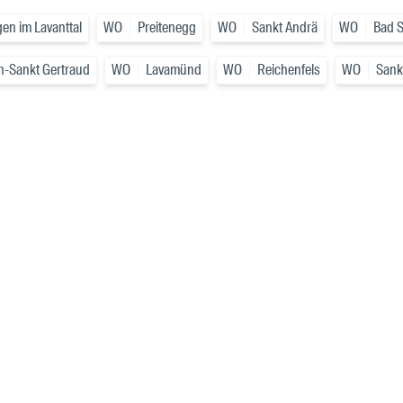
en im Lavanttal
WO
Preitenegg
WO
Sankt Andrä
WO
Bad S
h-Sankt Gertraud
WO
Lavamünd
WO
Reichenfels
WO
Sankt