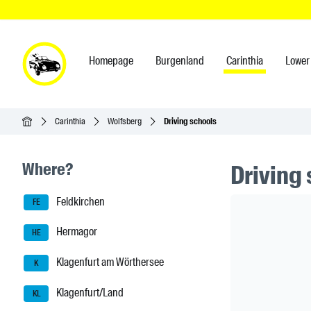
Homepage
Burgenland
Carinthia
Lower 
Homepage
Carinthia
Wolfsberg
Driving schools
Seitenleisten-Navigation
Where?
Driving 
Feldkirchen
Header Ban
FE
Hermagor
HE
Klagenfurt am Wörthersee
K
Klagenfurt/Land
KL