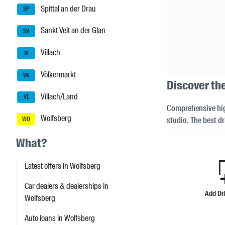
Spittal an der Drau
SP
Sankt Veit an der Glan
SV
Villach
VI
Völkermarkt
VK
Discover the
Villach/Land
VL
Comprehensive high
Wolfsberg
studio. The best d
WO
What?
Latest offers in Wolfsberg
Car dealers & dealerships in
Add Dr
Wolfsberg
Auto loans in Wolfsberg