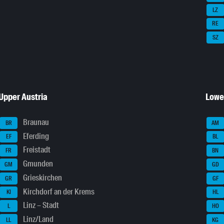
LZ
RE
SZ
Upper Austria
Lowe
Braunau
BR
AM
Eferding
EF
BL
Freistadt
FR
BN
Gmunden
GM
GD
Grieskirchen
GR
GF
Kirchdorf an der Krems
KI
HL
Linz – Stadt
L
HO
Linz/Land
LL
KG