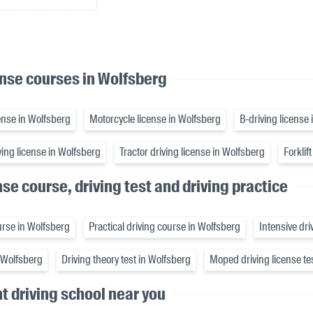
ense courses in Wolfsberg
ense in Wolfsberg
Motorcycle license in Wolfsberg
B-driving license
ing license in Wolfsberg
Tractor driving license in Wolfsberg
Forklif
nse course, driving test and driving practice
urse in Wolfsberg
Practical driving course in Wolfsberg
Intensive dr
n Wolfsberg
Driving theory test in Wolfsberg
Moped driving license te
ht driving school near you