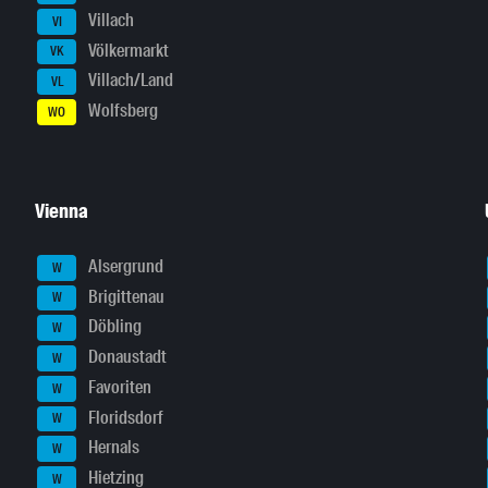
Villach
VI
Völkermarkt
VK
Villach/Land
VL
Wolfsberg
WO
Vienna
Alsergrund
W
Brigittenau
W
Döbling
W
Donaustadt
W
Favoriten
W
Floridsdorf
W
Hernals
W
Hietzing
W