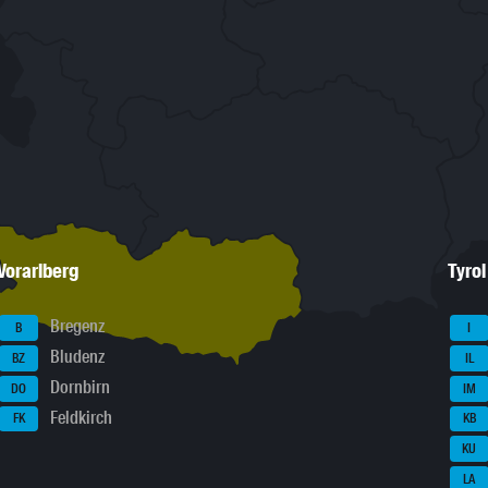
Vorarlberg
Tyrol
Bregenz
B
I
Bludenz
BZ
IL
Dornbirn
DO
IM
Feldkirch
FK
KB
KU
LA