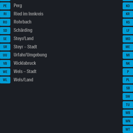
Perg
PE
KO
Ried im Innkreis
RI
KR
Rohrbach
RO
KS
Schärding
SD
LF
Steyr/Land
SE
MD
Steyr – Stadt
SR
ME
Urfahr/Umgebung
UU
MI
Vöcklabruck
VB
NK
Wels – Stadt
WE
P
Wels/Land
WL
PL
SB
SW
TU
WB
WN
WT