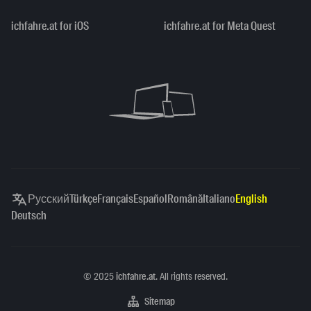
ichfahre.at for iOS
ichfahre.at for Meta Quest
Русский
Türkçe
Français
Español
Română
Italiano
English
Deutsch
Copyright
©
2025
ichfahre.at
. All rights reserved.
Sitemap