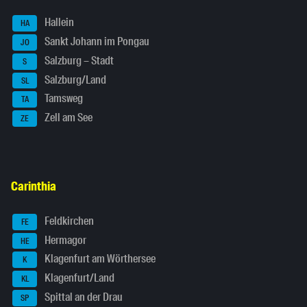
Hallein
HA
Sankt Johann im Pongau
JO
Salzburg – Stadt
S
Salzburg/Land
SL
Tamsweg
TA
Zell am See
ZE
Carinthia
Feldkirchen
FE
Hermagor
HE
Klagenfurt am Wörthersee
K
Klagenfurt/Land
KL
Spittal an der Drau
SP