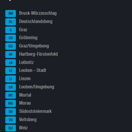
Bruck-Mürzzuschlag
BM
Deutschlandsberg
DL
Graz
G
Gröbming
GB
Graz/Umgebung
GU
Hartberg-Fürstenfeld
HF
Leibnitz
LB
Leoben – Stadt
LE
Liezen
LI
Leoben/Umgebung
LN
Murtal
MT
Murau
MU
Südoststeiermark
SO
Voitsberg
VO
Weiz
WZ