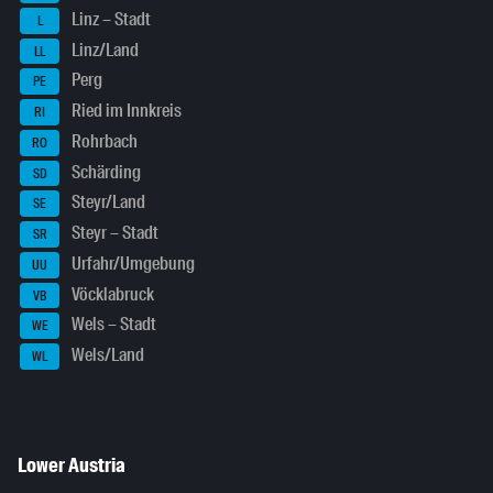
Linz – Stadt
L
Linz/Land
LL
Perg
PE
Ried im Innkreis
RI
Rohrbach
RO
Schärding
SD
Steyr/Land
SE
Steyr – Stadt
SR
Urfahr/Umgebung
UU
Vöcklabruck
VB
Wels – Stadt
WE
Wels/Land
WL
Lower Austria