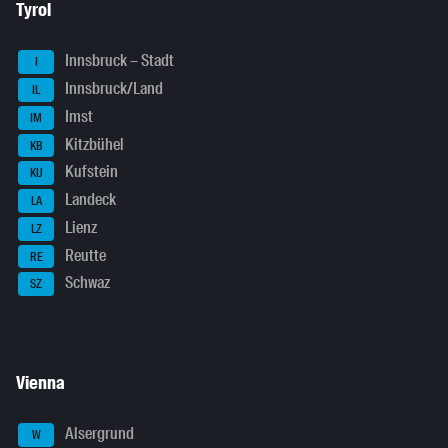
Tyrol
Innsbruck – Stadt
I
Innsbruck/Land
IL
Imst
IM
Kitzbühel
KB
Kufstein
KU
Landeck
LA
Lienz
LZ
Reutte
RE
Schwaz
SZ
Vienna
Alsergrund
W