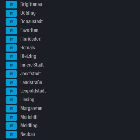
Brigittenau
W
Döbling
W
Donaustadt
W
Favoriten
W
Floridsdorf
W
Hernals
W
Hietzing
W
Innere Stadt
W
Josefstadt
W
Landstraße
W
Leopoldstadt
W
Liesing
W
Margareten
W
Mariahilf
W
Meidling
W
Neubau
W