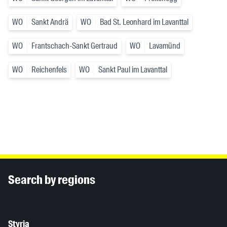
WO
Sankt Andrä
WO
Bad St. Leonhard im Lavanttal
WO
Frantschach-Sankt Gertraud
WO
Lavamünd
WO
Reichenfels
WO
Sankt Paul im Lavanttal
Inhaltsinformationen
Search by regions
Styria