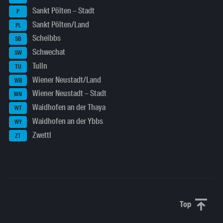
Sankt Pölten – Stadt
P
Sankt Pölten/Land
PL
Scheibbs
SB
Schwechat
SW
Tulln
TU
Wiener Neustadt/Land
WB
Wiener Neustadt – Stadt
WN
Waidhofen an der Thaya
WT
Waidhofen an der Ybbs
WY
Zwettl
ZT
Top
Scroll to 