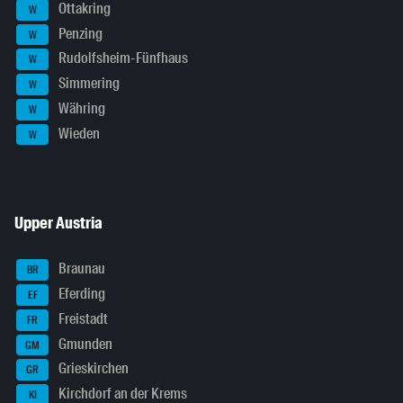
Ottakring
W
Penzing
W
Rudolfsheim-Fünfhaus
W
Simmering
W
Währing
W
Wieden
W
Upper Austria
Braunau
BR
Eferding
EF
Freistadt
FR
Gmunden
GM
Grieskirchen
GR
Kirchdorf an der Krems
KI