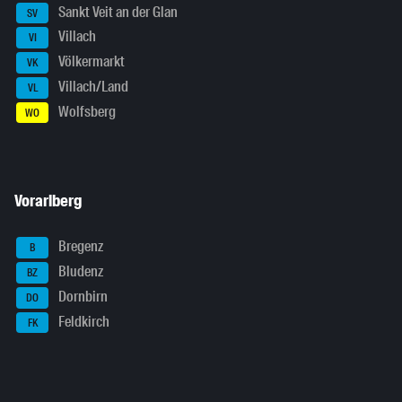
Sankt Veit an der Glan
SV
Villach
VI
Völkermarkt
VK
Villach/Land
VL
Wolfsberg
WO
Vorarlberg
Bregenz
B
Bludenz
BZ
Dornbirn
DO
Feldkirch
FK