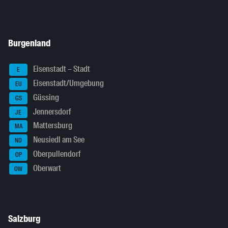
Burgenland
Eisenstadt – Stadt
E
Eisenstadt/Umgebung
EU
Güssing
GS
Jennersdorf
JE
Mattersburg
MA
Neusiedl am See
ND
Oberpullendorf
OP
Oberwart
OW
Salzburg