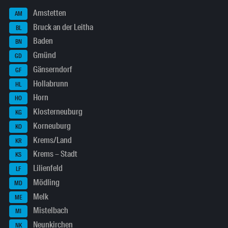
Amstetten
AM
Bruck an der Leitha
BL
Baden
BN
Gmünd
GD
Gänserndorf
GF
Hollabrunn
HL
Horn
HO
Klosterneuburg
KG
Korneuburg
KO
Krems/Land
KR
Krems – Stadt
KS
Lilienfeld
LF
Mödling
MD
Melk
ME
Mistelbach
MI
Neunkirchen
NK