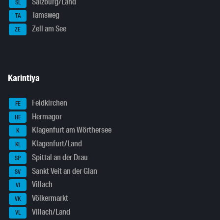
Salzburg/Land
SL
Tamsweg
TA
Zell am See
ZE
Karintiya
Feldkirchen
FE
Hermagor
HE
Klagenfurt am Wörthersee
K
Klagenfurt/Land
KL
Spittal an der Drau
SP
Sankt Veit an der Glan
SV
Villach
VI
Völkermarkt
VK
Villach/Land
VL