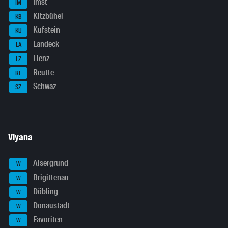
Imst
IM
Kitzbühel
KB
Kufstein
KU
Landeck
LA
Lienz
LZ
Reutte
RE
Schwaz
SZ
Viyana
Alsergrund
W
Brigittenau
W
Döbling
W
Donaustadt
W
Favoriten
W