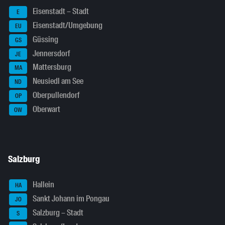
Eisenstadt – Stadt
E
Eisenstadt/Umgebung
EU
Güssing
GS
Jennersdorf
JE
Mattersburg
MA
Neusiedl am See
ND
Oberpullendorf
OP
Oberwart
OW
Salzburg
Hallein
HA
Sankt Johann im Pongau
JO
Salzburg – Stadt
S