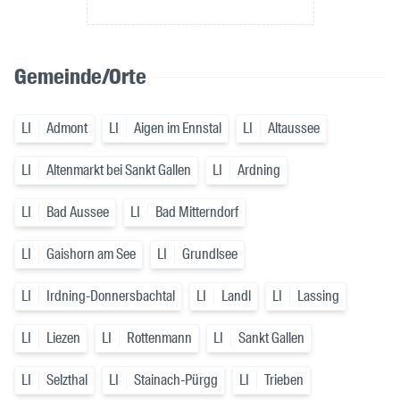
Gemeinde/Orte
LI
Admont
LI
Aigen im Ennstal
LI
Altaussee
LI
Altenmarkt bei Sankt Gallen
LI
Ardning
LI
Bad Aussee
LI
Bad Mitterndorf
LI
Gaishorn am See
LI
Grundlsee
LI
Irdning-Donnersbachtal
LI
Landl
LI
Lassing
LI
Liezen
LI
Rottenmann
LI
Sankt Gallen
LI
Selzthal
LI
Stainach-Pürgg
LI
Trieben