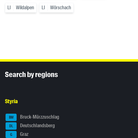
LI
Wildalpen
LI
Wörschach
Inhaltsinformationen
Search by regions
Styria
Bruck-Mürzzuschlag
BM
Deutschlandsberg
DL
Graz
G