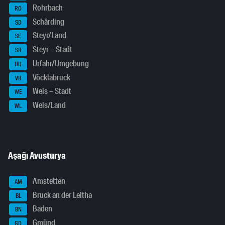
Rohrbach
RO
Schärding
SD
Steyr/Land
SE
Steyr – Stadt
SR
Urfahr/Umgebung
UU
Vöcklabruck
VB
Wels – Stadt
WE
Wels/Land
WL
Aşağı Avusturya
Amstetten
AM
Bruck an der Leitha
BL
Baden
BN
Gmünd
GD