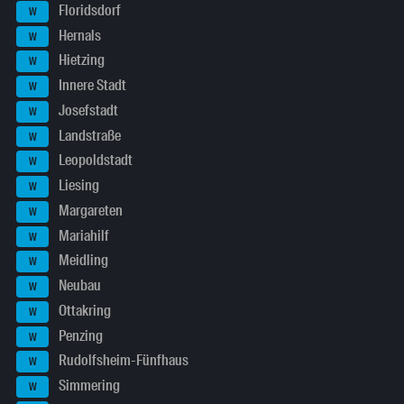
Floridsdorf
W
Hernals
W
Hietzing
W
Innere Stadt
W
Josefstadt
W
Landstraße
W
Leopoldstadt
W
Liesing
W
Margareten
W
Mariahilf
W
Meidling
W
Neubau
W
Ottakring
W
Penzing
W
Rudolfsheim-Fünfhaus
W
Simmering
W