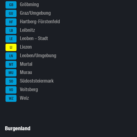
Gröbming
GB
Graz/Umgebung
GU
Hartberg-Fürstenfeld
HF
Leibnitz
LB
Leoben – Stadt
LE
Liezen
LI
Leoben/Umgebung
LN
Murtal
MT
Murau
MU
Südoststeiermark
SO
Voitsberg
VO
Weiz
WZ
Burgenland