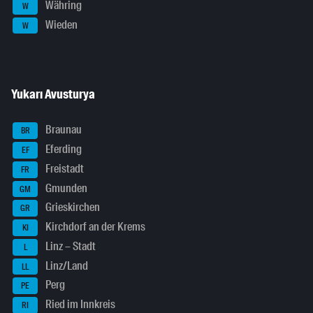
Währing
W
Wieden
W
Yukarı Avusturya
Braunau
BR
Eferding
EF
Freistadt
FR
Gmunden
GM
Grieskirchen
GR
Kirchdorf an der Krems
KI
Linz – Stadt
L
Linz/Land
LL
Perg
PE
Ried im Innkreis
RI