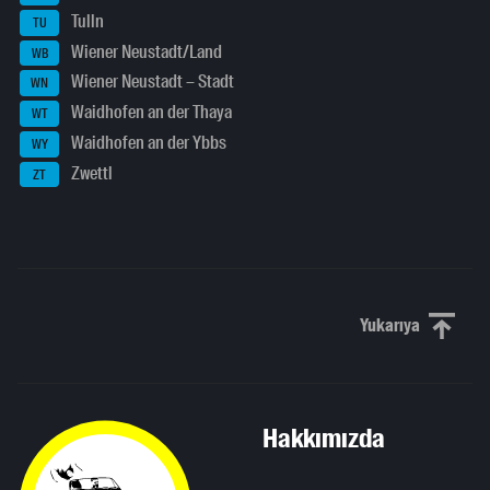
Tulln
TU
Wiener Neustadt/Land
WB
Wiener Neustadt – Stadt
WN
Waidhofen an der Thaya
WT
Waidhofen an der Ybbs
WY
Zwettl
ZT
Yukarıya
Yukarı kaydı
Hakkımızda