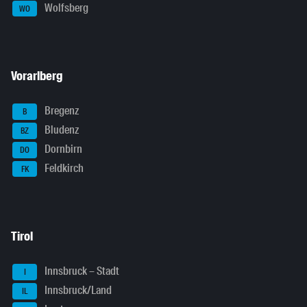
Wolfsberg
WO
Vorarlberg
Bregenz
B
Bludenz
BZ
Dornbirn
DO
Feldkirch
FK
Tirol
Innsbruck – Stadt
I
Innsbruck/Land
IL