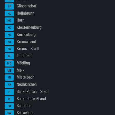
Gänserndorf
GF
Hollabrunn
HL
Horn
HO
Klosterneuburg
KG
Korneuburg
KO
Krems/Land
KR
Krems – Stadt
KS
Lilienfeld
LF
Mödling
MD
Melk
ME
Mistelbach
MI
Neunkirchen
NK
Sankt Pölten – Stadt
P
Sankt Pölten/Land
PL
Scheibbs
SB
Schwechat
SW