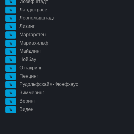
Йозефштадт
W
Ландштрасе
W
Леопольдштадт
W
Лизинг
W
Маргаретен
W
Мариахильф
W
Майдлинг
W
Нойбау
W
Оттакринг
W
Пенцинг
W
Рудольфсхайм-Фюнфхаус
W
Зиммеринг
W
Веринг
W
Виден
W