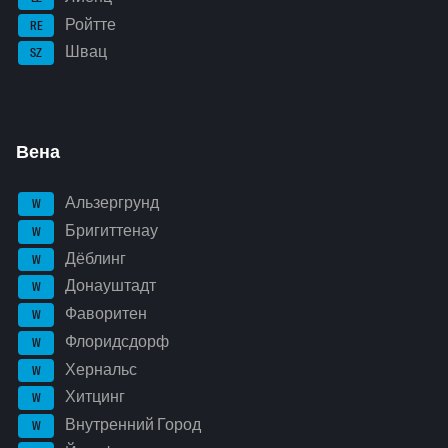
Ройтте
RE
Швац
SZ
Вена
Альзергрунд
W
Бригиттенау
W
Дёблинг
W
Донауштадт
W
Фаворитен
W
Флоридсдорф
W
Хернальс
W
Хитцинг
W
Внутренний Город
W