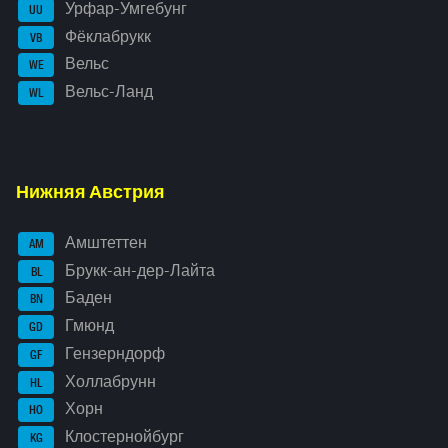
Урфар-Умгебунг
UU
Фёклабрукк
VB
Вельс
WE
Вельс-Ланд
WL
Нижняя Австрия
Амштеттен
AM
Брукк-ан-дер-Лайта
BL
Баден
BN
Гмюнд
GD
Гензерндорф
GF
Холлабрунн
HL
Хорн
HO
Клостернойбург
KG