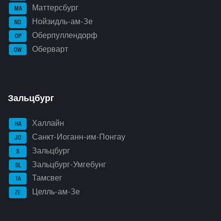
Маттерсбург
MA
Нойзидль-ам-Зе
ND
Оберпуллендорф
OP
Оберварт
OW
Зальцбург
Халлайн
HA
Санкт-Иоганн-им-Понгау
JO
Зальцбург
S
Зальцбург-Умгебунг
SL
Тамсвег
TA
Целль-ам-Зе
ZE