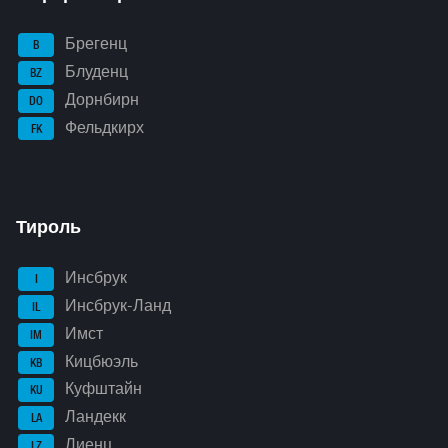
Брегенц
B
Блуденц
BZ
Дорнбирн
DO
Фельдкирх
FK
Тироль
Инсбрук
I
Инсбрук-Ланд
IL
Имст
IM
Кицбюэль
KB
Куфштайн
KU
Ландекк
LA
Лиенц
LZ