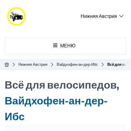
Нижняя Австрия
МЕНЮ
Главная
Нижняя Австрия
Вайдхофен-ан-дер-Ибс
Всё для вел
Всё для велосипедов,
Вайдхофен-ан-дер-
Ибс
Header Banner