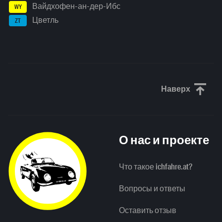
Вайдхофен-ан-дер-Ибс
WY
Цветль
ZT
Наверх
Прокрути
О нас и проекте
Что такое ichfahre.at?
Вопросы и ответы
Оставить отзыв