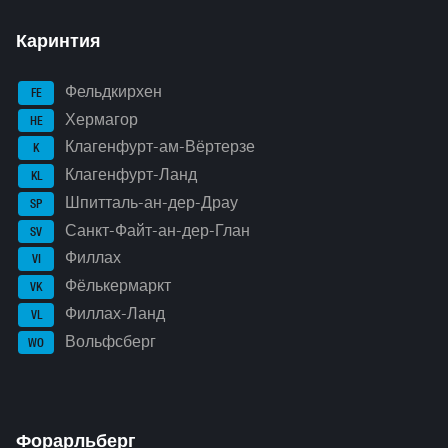
Каринтия
Фельдкирхен
FE
Хермагор
HE
Клагенфурт-ам-Вёртерзе
K
Клагенфурт-Ланд
KL
Шпитталь-ан-дер-Драу
SP
Санкт-Файт-ан-дер-Глан
SV
Филлах
VI
Фёлькермаркт
VK
Филлах-Ланд
VL
Вольфсберг
WO
Форарльберг