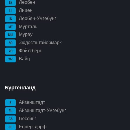
Леобен
LE
Лицен
LI
Леобен-Умгебунг
LN
Мурталь
MT
Мурау
MU
Зюдостштайермарк
SO
Фойтсберг
VO
Вайц
WZ
Бургенланд
Айзенштадт
E
Айзенштадт-Умгебунг
EU
Гюссинг
GS
Еннерсдорф
JE