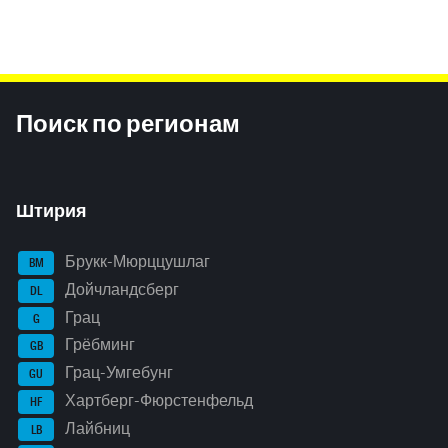
Inhaltsinformationen
Поиск по регионам
Штирия
Брукк-Мюрццушлаг
BM
Дойчландсберг
DL
Грац
G
Грёбминг
GB
Грац-Умгебунг
GU
Хартберг-Фюрстенфельд
HF
Лайбниц
LB