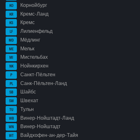
Корнойбург
KO
Кремс-Ланд
KR
Кремс
KS
Лилиенфельд
LF
Мёдлинг
MD
Мельк
ME
Мистельбах
MI
Нойнкирхен
NK
Санкт-Пёльтен
P
Санк-Пёльтен-Ланд
PL
Шайбс
SB
Швехат
SW
Тульн
TU
Винер-Нойштадт-Ланд
WB
Винер-Нойштадт
WN
Вайдхофен-ан-дер-Тайя
WT