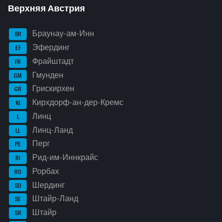
Верхняя Австрия
Браунау-ам-Инн
BR
Эфердинг
EF
Фрайштадт
FR
Гмунден
GM
Грискирхен
GR
Кирхдорф-ан-дер-Кремс
KI
Линц
L
Линц-Ланд
LL
Перг
PE
Рид-им-Иннкрайс
RI
Рорбах
RO
Шердинг
SD
Штайр-Ланд
SE
Штайр
SR