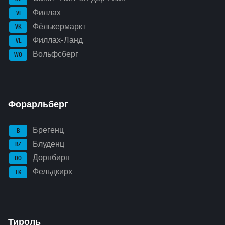
Филлах
VI
Фёлькермаркт
VK
Филлах-Ланд
VL
Вольфсберг
WO
Форарльберг
Брегенц
B
Блуденц
BZ
Дорнбирн
DO
Фельдкирх
FK
Тироль