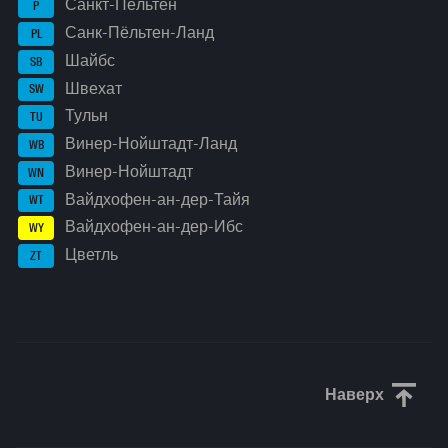
Санкт-Пёльтен
P
Санк-Пёльтен-Ланд
PL
Шайбс
SB
Швехат
SW
Тульн
TU
Винер-Нойштадт-Ланд
WB
Винер-Нойштадт
WN
Вайдхофен-ан-дер-Тайя
WT
Вайдхофен-ан-дер-Ибс
WY
Цветль
ZT
Наверх
Прокрути