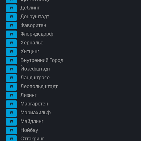
Дёблинг
W
Донауштадт
W
Фаворитен
W
Флоридсдорф
W
Хернальс
W
Хитцинг
W
Внутренний Город
W
Йозефштадт
W
Ландштрасе
W
Леопольдштадт
W
Лизинг
W
Маргаретен
W
Мариахильф
W
Майдлинг
W
Нойбау
W
Оттакринг
W