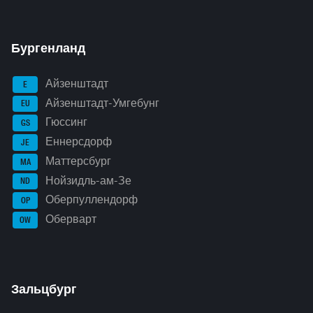
Бургенланд
Айзенштадт
E
Айзенштадт-Умгебунг
EU
Гюссинг
GS
Еннерсдорф
JE
Маттерсбург
MA
Нойзидль-ам-Зе
ND
Оберпуллендорф
OP
Оберварт
OW
Зальцбург