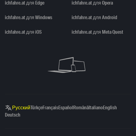
ichfahre.at для Edge
ichfahre.at для Opera
ichfahre.at для Windows
ichfahre.at для Android
ichfahre.at для iOS
ichfahre.at для Meta Quest
Русский
Türkçe
Français
Español
Română
Italiano
English
Deutsch