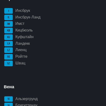
Инсбрук
I
Инсбрук-Ланд
IL
Имст
IM
Кицбюэль
KB
Куфштайн
KU
Ландекк
LA
Лиенц
LZ
Ройтте
RE
Швац
SZ
Вена
Альзергрунд
W
Бригиттенау
W