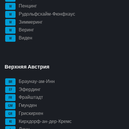
Пенцинг
W
Рудольфсхайм-Фюнфхаус
W
Зиммеринг
W
Веринг
W
Виден
W
Верхняя Австрия
Браунау-ам-Инн
BR
Эфердинг
EF
Фрайштадт
FR
Гмунден
GM
Грискирхен
GR
Кирхдорф-ан-дер-Кремс
KI