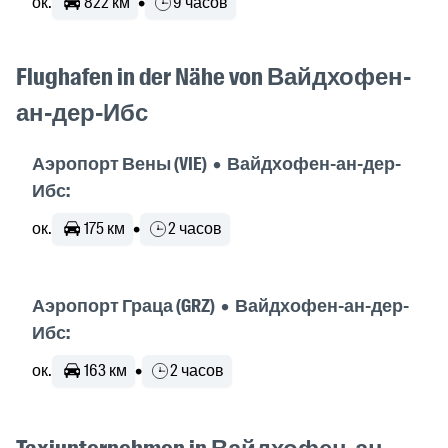
ок.
822 км
•
9 часов
Flughafen in der Nähe von Вайдхофен-
ан-дер-Ибс
Аэропорт Вены (VIE) • Вайдхофен-ан-дер-
Ибс:
ок.
175 км
•
2 часов
Аэропорт Граца (GRZ) • Вайдхофен-ан-дер-
Ибс:
ок.
163 км
•
2 часов