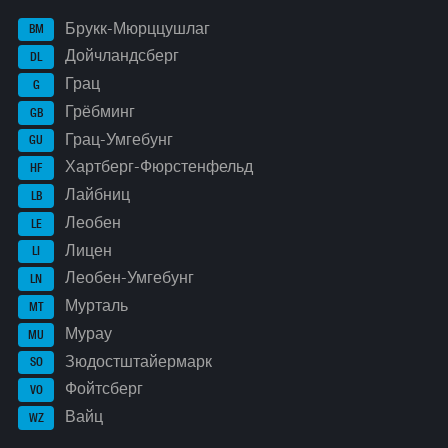
Брукк-Мюрццушлаг
BM
Дойчландсберг
DL
Грац
G
Грёбминг
GB
Грац-Умгебунг
GU
Хартберг-Фюрстенфельд
HF
Лайбниц
LB
Леобен
LE
Лицен
LI
Леобен-Умгебунг
LN
Мурталь
MT
Мурау
MU
Зюдостштайермарк
SO
Фойтсберг
VO
Вайц
WZ