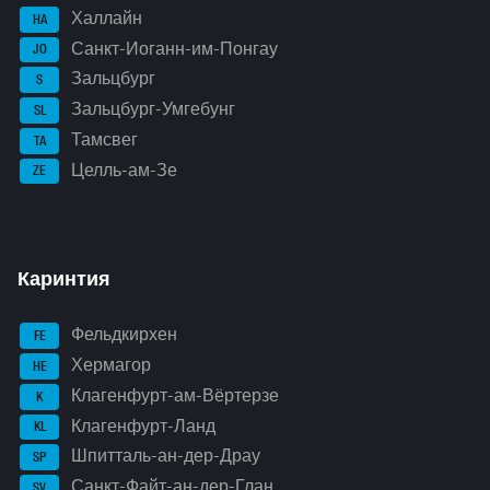
Халлайн
HA
Санкт-Иоганн-им-Понгау
JO
Зальцбург
S
Зальцбург-Умгебунг
SL
Тамсвег
TA
Целль-ам-Зе
ZE
Каринтия
Фельдкирхен
FE
Хермагор
HE
Клагенфурт-ам-Вёртерзе
K
Клагенфурт-Ланд
KL
Шпитталь-ан-дер-Драу
SP
Санкт-Файт-ан-дер-Глан
SV