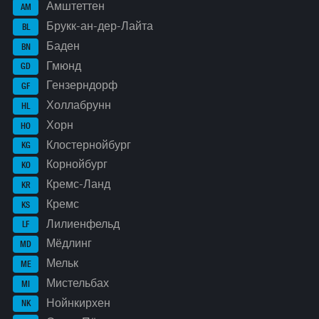
Амштеттен
AM
Брукк-ан-дер-Лайта
BL
Баден
BN
Гмюнд
GD
Гензерндорф
GF
Холлабрунн
HL
Хорн
HO
Клостернойбург
KG
Корнойбург
KO
Кремс-Ланд
KR
Кремс
KS
Лилиенфельд
LF
Мёдлинг
MD
Мельк
ME
Мистельбах
MI
Нойнкирхен
NK