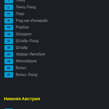
Линц
L
Линц-Ланд
LL
Перг
PE
Рид-им-Иннкрайс
RI
Рорбах
RO
Шердинг
SD
Штайр-Ланд
SE
Штайр
SR
Урфар-Умгебунг
UU
Фёклабрукк
VB
Вельс
WE
Вельс-Ланд
WL
Нижняя Австрия