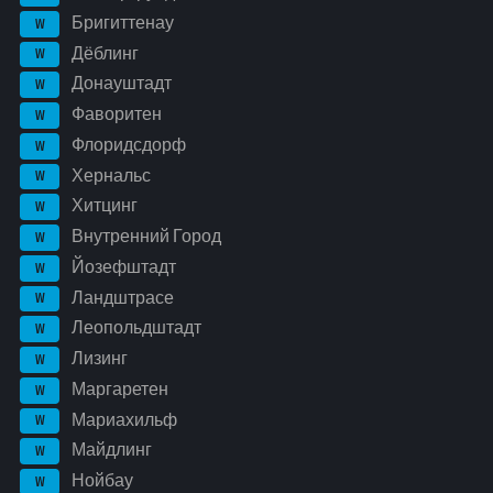
Бригиттенау
W
Дёблинг
W
Донауштадт
W
Фаворитен
W
Флоридсдорф
W
Хернальс
W
Хитцинг
W
Внутренний Город
W
Йозефштадт
W
Ландштрасе
W
Леопольдштадт
W
Лизинг
W
Маргаретен
W
Мариахильф
W
Майдлинг
W
Нойбау
W