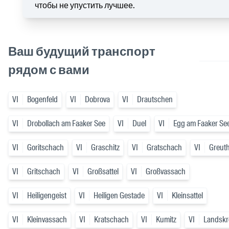
чтобы не упустить лучшее.
Ваш будущий транспорт
рядом с вами
VI
Bogenfeld
VI
Dobrova
VI
Drautschen
VI
Drobollach am Faaker See
VI
Duel
VI
Egg am Faaker Se
VI
Goritschach
VI
Graschitz
VI
Gratschach
VI
Greut
VI
Gritschach
VI
Großsattel
VI
Großvassach
VI
Heiligengeist
VI
Heiligen Gestade
VI
Kleinsattel
VI
Kleinvassach
VI
Kratschach
VI
Kumitz
VI
Landskr