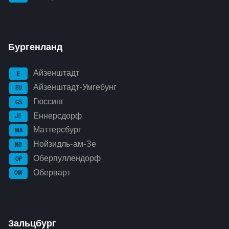
Бургенланд
Айзенштадт
E
Айзенштадт-Умгебунг
EU
Гюссинг
GS
Еннерсдорф
JE
Маттерсбург
MA
Нойзидль-ам-Зе
ND
Оберпуллендорф
OP
Оберварт
OW
Зальцбург