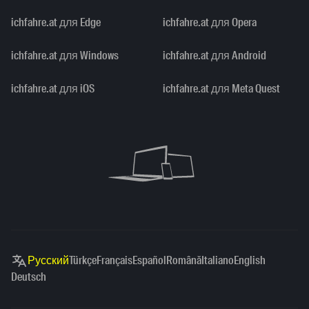
ichfahre.at для Edge
ichfahre.at для Opera
ichfahre.at для Windows
ichfahre.at для Android
ichfahre.at для iOS
ichfahre.at для Meta Quest
Русский
Türkçe
Français
Español
Română
Italiano
English
Deutsch