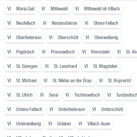
VI
Maria Gail
VI
Mittewald
VI
Mittewald ob Villach
VI
Neufellach
VI
Neulandskron
VI
Obere Fellach
VI
Oberfederaun
VI
Oberschütt
VI
Oberwollanig
VI
Pogöriach
VI
Prossowitsch
VI
Rennstein
VI
St. A
VI
St. Georgen
VI
St. Leonhard
VI
St. Magdalen
VI
St. Michael
VI
St. Niklas an der Drau
VI
St. Ruprecht
VI
St. Ulrich
VI
Serai
VI
Tschinowitsch
VI
Turdanitsc
VI
Untere Fellach
VI
Unterfederaun
VI
Unterschütt
VI
Unterwollanig
VI
Urlaken
VI
Villach-Auen