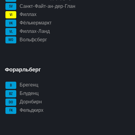
Санкт-Файт-ан-дер-Глан
SV
Филлах
VI
Фёлькермаркт
VK
Филлах-Ланд
VL
Вольфсберг
WO
Форарльберг
Брегенц
B
Блуденц
BZ
Дорнбирн
DO
Фельдкирх
FK