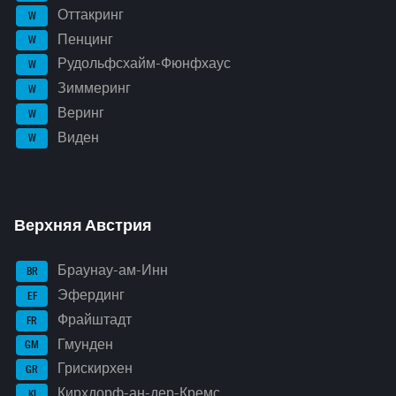
Оттакринг
W
Пенцинг
W
Рудольфсхайм-Фюнфхаус
W
Зиммеринг
W
Веринг
W
Виден
W
Верхняя Австрия
Браунау-ам-Инн
BR
Эфердинг
EF
Фрайштадт
FR
Гмунден
GM
Грискирхен
GR
Кирхдорф-ан-дер-Кремс
KI