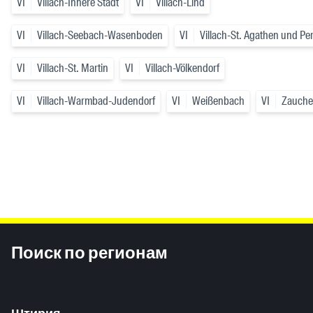
VI
Villach-Innere Stadt
VI
Villach-Lind
VI
Villach-Seebach-Wasenboden
VI
Villach-St. Agathen und Pe
VI
Villach-St. Martin
VI
Villach-Völkendorf
VI
Villach-Warmbad-Judendorf
VI
Weißenbach
VI
Zauch
Inhaltsinformationen
Поиск по регионам