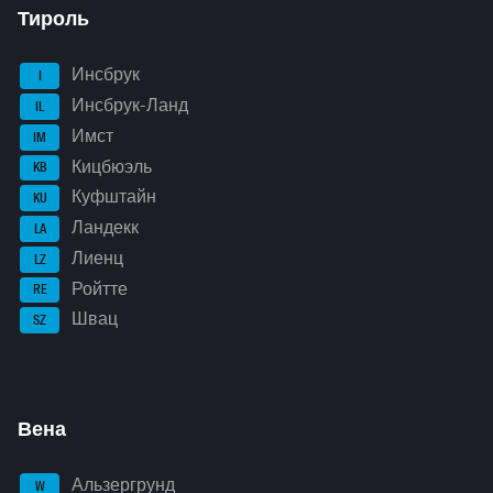
Тироль
Инсбрук
I
Инсбрук-Ланд
IL
Имст
IM
Кицбюэль
KB
Куфштайн
KU
Ландекк
LA
Лиенц
LZ
Ройтте
RE
Швац
SZ
Вена
Альзергрунд
W