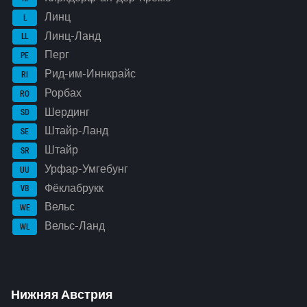
Линц
L
Линц-Ланд
LL
Перг
PE
Рид-им-Иннкрайс
RI
Рорбах
RO
Шердинг
SD
Штайр-Ланд
SE
Штайр
SR
Урфар-Умгебунг
UU
Фёклабрукк
VB
Вельс
WE
Вельс-Ланд
WL
Нижняя Австрия