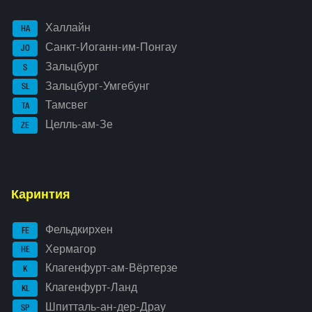
Халлайн
HA
Санкт-Иоганн-им-Понгау
JO
Зальцбург
S
Зальцбург-Умгебунг
SL
Тамсвег
TA
Целль-ам-Зе
ZE
Каринтия
Фельдкирхен
FE
Хермагор
HE
Клагенфурт-ам-Вёртерзе
K
Клагенфурт-Ланд
KL
Шпитталь-ан-дер-Драу
SP