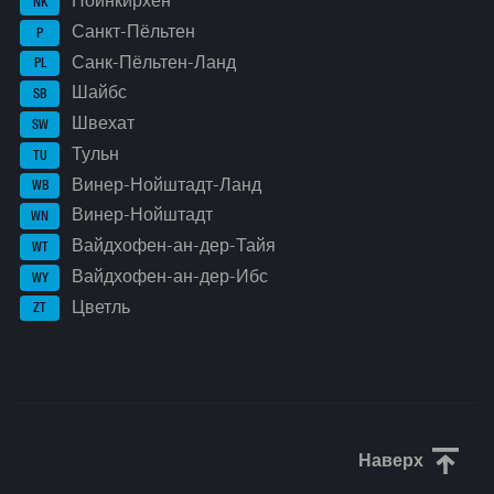
Нойнкирхен
NK
Санкт-Пёльтен
P
Санк-Пёльтен-Ланд
PL
Шайбс
SB
Швехат
SW
Тульн
TU
Винер-Нойштадт-Ланд
WB
Винер-Нойштадт
WN
Вайдхофен-ан-дер-Тайя
WT
Вайдхофен-ан-дер-Ибс
WY
Цветль
ZT
Наверх
Прокрути