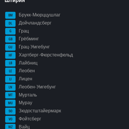
Штирия
Брукк-Мюрццушлаг
BM
Дойчландсберг
DL
Грац
G
Грёбминг
GB
Грац-Умгебунг
GU
Хартберг-Фюрстенфельд
HF
Лайбниц
LB
Леобен
LE
Лицен
LI
Леобен-Умгебунг
LN
Мурталь
MT
Мурау
MU
Зюдостштайермарк
SO
Фойтсберг
VO
Вайц
WZ