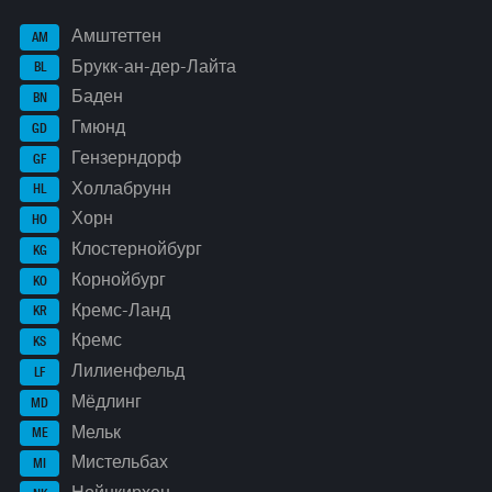
Амштеттен
AM
Брукк-ан-дер-Лайта
BL
Баден
BN
Гмюнд
GD
Гензерндорф
GF
Холлабрунн
HL
Хорн
HO
Клостернойбург
KG
Корнойбург
KO
Кремс-Ланд
KR
Кремс
KS
Лилиенфельд
LF
Мёдлинг
MD
Мельк
ME
Мистельбах
MI