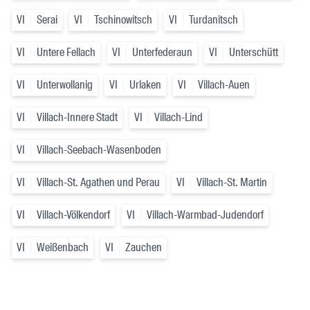
VI
Serai
VI
Tschinowitsch
VI
Turdanitsch
VI
Untere Fellach
VI
Unterfederaun
VI
Unterschütt
VI
Unterwollanig
VI
Urlaken
VI
Villach-Auen
VI
Villach-Innere Stadt
VI
Villach-Lind
VI
Villach-Seebach-Wasenboden
VI
Villach-St. Agathen und Perau
VI
Villach-St. Martin
VI
Villach-Völkendorf
VI
Villach-Warmbad-Judendorf
VI
Weißenbach
VI
Zauchen