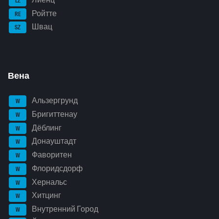
LZ
Ройтте
RE
Швац
SZ
Вена
Альзергрунд
W
Бригиттенау
W
Дёблинг
W
Донауштадт
W
Фаворитен
W
Флоридсдорф
W
Хернальс
W
Хитцинг
W
Внутренний Город
W