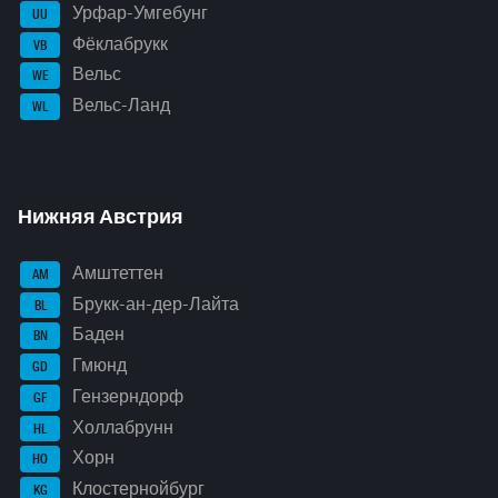
Урфар-Умгебунг
UU
Фёклабрукк
VB
Вельс
WE
Вельс-Ланд
WL
Нижняя Австрия
Амштеттен
AM
Брукк-ан-дер-Лайта
BL
Баден
BN
Гмюнд
GD
Гензерндорф
GF
Холлабрунн
HL
Хорн
HO
Клостернойбург
KG