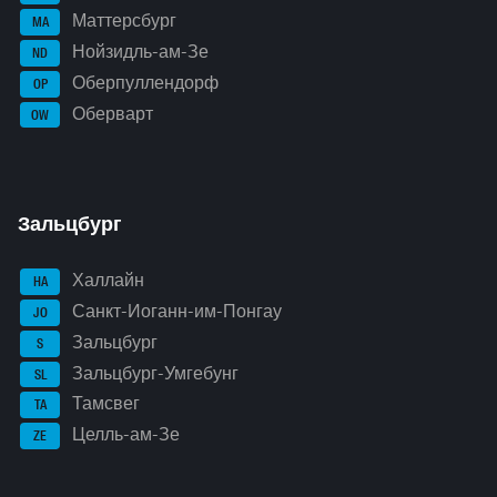
Маттерсбург
MA
Нойзидль-ам-Зе
ND
Оберпуллендорф
OP
Оберварт
OW
Зальцбург
Халлайн
HA
Санкт-Иоганн-им-Понгау
JO
Зальцбург
S
Зальцбург-Умгебунг
SL
Тамсвег
TA
Целль-ам-Зе
ZE