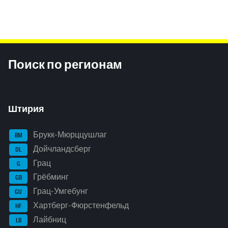
Inhaltsinformationen
Поиск по регионам
Штирия
Брукк-Мюрццушлаг
BM
Дойчландсберг
DL
Грац
G
Грёбминг
GB
Грац-Умгебунг
GU
Хартберг-Фюрстенфельд
HF
Лайбниц
LB