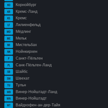
Корнойбург
KO
Кремс-Ланд
KR
Кремс
KS
Лилиенфельд
LF
Мёдлинг
MD
Мельк
ME
Мистельбах
MI
Нойнкирхен
NK
Санкт-Пёльтен
P
Санк-Пёльтен-Ланд
PL
Шайбс
SB
Швехат
SW
Тульн
TU
Винер-Нойштадт-Ланд
WB
Винер-Нойштадт
WN
Вайдхофен-ан-дер-Тайя
WT