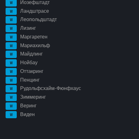
Йозефштадт
W
Ландштрасе
W
Леопольдштадт
W
Лизинг
W
Маргаретен
W
Мариахильф
W
Майдлинг
W
Нойбау
W
Оттакринг
W
Пенцинг
W
Рудольфсхайм-Фюнфхаус
W
Зиммеринг
W
Веринг
W
Виден
W