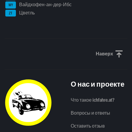
Вайдхофен-ан-дер-Ибс
WY
Цветль
ZT
Наверх
Прокрути
О нас и проекте
Что такое ichfahre.at?
Вопросы и ответы
Оставить отзыв