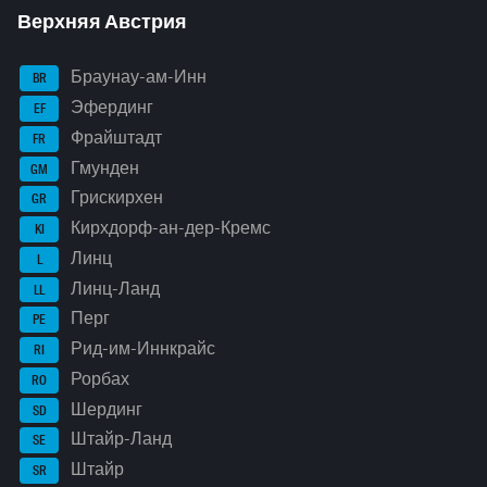
Верхняя Австрия
Браунау-ам-Инн
BR
Эфердинг
EF
Фрайштадт
FR
Гмунден
GM
Грискирхен
GR
Кирхдорф-ан-дер-Кремс
KI
Линц
L
Линц-Ланд
LL
Перг
PE
Рид-им-Иннкрайс
RI
Рорбах
RO
Шердинг
SD
Штайр-Ланд
SE
Штайр
SR