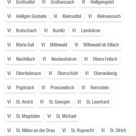
VI
Großsattel
VI
Großvassach
VI
Heiligengeist
VI
Heiligen Gestade
VI
Kleinsattel
VI
Kleinvassach
VI
Kratschach
VI
Kumitz
VI
Landskron
VI
Maria Gail
VI
Mittewald
VI
Mittewald ob Villach
VI
Neufellach
VI
Neulandskron
VI
Obere Fellach
VI
Oberfederaun
VI
Oberschütt
VI
Oberwollanig
VI
Pogöriach
VI
Prossowitsch
VI
Rennstein
VI
St. Andrä
VI
St. Georgen
VI
St. Leonhard
VI
St. Magdalen
VI
St. Michael
VI
St. Niklas an der Drau
VI
St. Ruprecht
VI
St. Ulrich