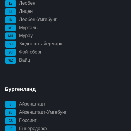
Леобен
LE
Лицен
LI
Леобен-Умгебунг
LN
Мурталь
MT
Мурау
MU
Зюдостштайермарк
SO
Фойтсберг
VO
Вайц
WZ
Бургенланд
Айзенштадт
E
Айзенштадт-Умгебунг
EU
Гюссинг
GS
Еннерсдорф
JE