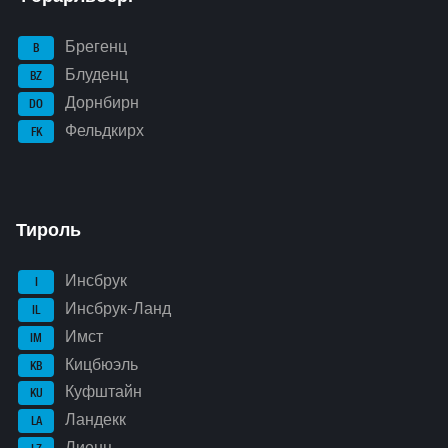
Брегенц
B
Блуденц
BZ
Дорнбирн
DO
Фельдкирх
FK
Тироль
Инсбрук
I
Инсбрук-Ланд
IL
Имст
IM
Кицбюэль
KB
Куфштайн
KU
Ландекк
LA
Лиенц