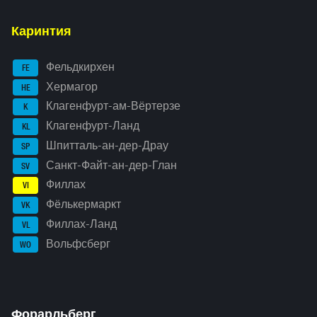
Каринтия
Фельдкирхен
FE
Хермагор
HE
Клагенфурт-ам-Вёртерзе
K
Клагенфурт-Ланд
KL
Шпитталь-ан-дер-Драу
SP
Санкт-Файт-ан-дер-Глан
SV
Филлах
VI
Фёлькермаркт
VK
Филлах-Ланд
VL
Вольфсберг
WO
Форарльберг