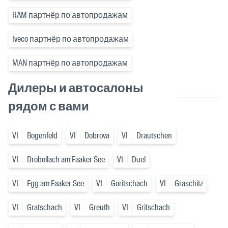
RAM партнёр по автопродажам
Iveco партнёр по автопродажам
MAN партнёр по автопродажам
Дилеры и автосалоны
рядом с вами
VI
Bogenfeld
VI
Dobrova
VI
Drautschen
VI
Drobollach am Faaker See
VI
Duel
VI
Egg am Faaker See
VI
Goritschach
VI
Graschitz
VI
Gratschach
VI
Greuth
VI
Gritschach