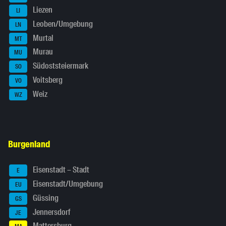
Liezen
LI
Leoben/Umgebung
LN
Murtal
MT
Murau
MU
Südoststeiermark
SO
Voitsberg
VO
Weiz
WZ
Burgenland
Eisenstadt – Stadt
E
Eisenstadt/Umgebung
EU
Güssing
GS
Jennersdorf
JE