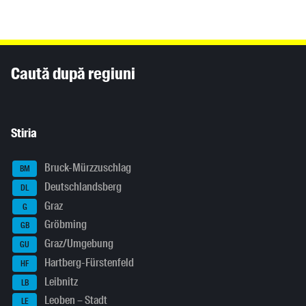
Inhaltsinformationen
Caută după regiuni
Stiria
Bruck-Mürzzuschlag
BM
Deutschlandsberg
DL
Graz
G
Gröbming
GB
Graz/Umgebung
GU
Hartberg-Fürstenfeld
HF
Leibnitz
LB
Leoben – Stadt
LE