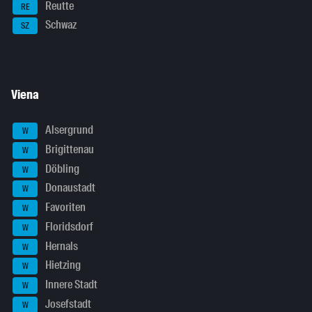
Reutte
RE
Schwaz
SZ
Viena
Alsergrund
W
Brigittenau
W
Döbling
W
Donaustadt
W
Favoriten
W
Floridsdorf
W
Hernals
W
Hietzing
W
Innere Stadt
W
Josefstadt
W