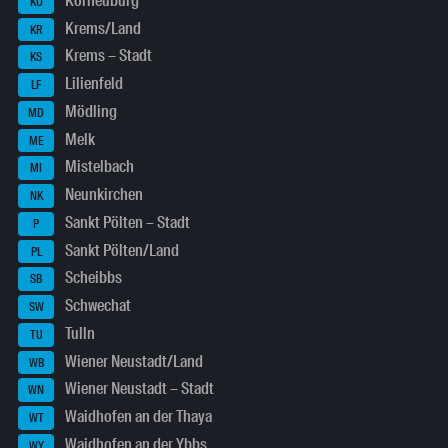
Korneuburg
KO
Krems/Land
KR
Krems – Stadt
KS
Lilienfeld
LF
Mödling
MD
Melk
ME
Mistelbach
MI
Neunkirchen
NK
Sankt Pölten – Stadt
P
Sankt Pölten/Land
PL
Scheibbs
SB
Schwechat
SW
Tulln
TU
Wiener Neustadt/Land
WB
Wiener Neustadt – Stadt
WN
Waidhofen an der Thaya
WT
Waidhofen an der Ybbs
WY