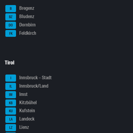
Bregenz
B
Bludenz
BZ
Dornbirn
DO
Feldkirch
FK
Tirol
Innsbruck – Stadt
I
Innsbruck/Land
IL
Imst
IM
Kitzbühel
KB
Kufstein
KU
Landeck
LA
Lienz
LZ