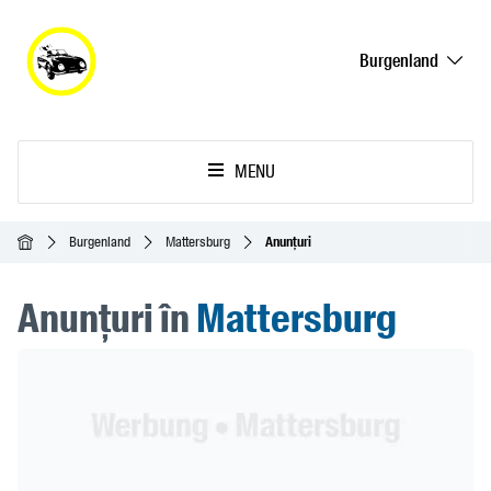
Burgenland
MENU
Acasă
Burgenland
Mattersburg
Anunțuri
Anunțuri în
Mattersburg
Header Banner