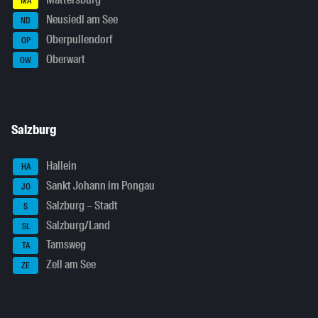
Mattersburg
MA
Neusiedl am See
ND
Oberpullendorf
OP
Oberwart
OW
Salzburg
Hallein
HA
Sankt Johann im Pongau
JO
Salzburg – Stadt
S
Salzburg/Land
SL
Tamsweg
TA
Zell am See
ZE