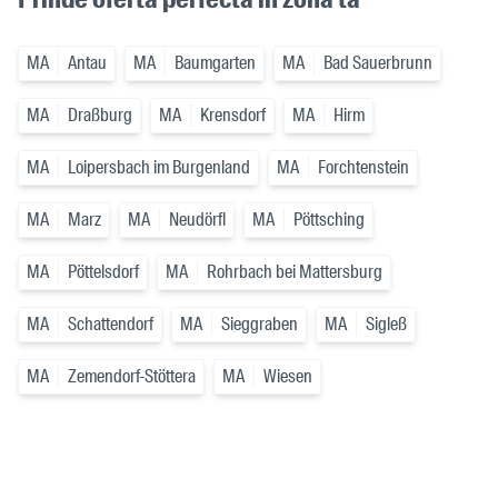
MA
Antau
MA
Baumgarten
MA
Bad Sauerbrunn
MA
Draßburg
MA
Krensdorf
MA
Hirm
MA
Loipersbach im Burgenland
MA
Forchtenstein
MA
Marz
MA
Neudörfl
MA
Pöttsching
MA
Pöttelsdorf
MA
Rohrbach bei Mattersburg
MA
Schattendorf
MA
Sieggraben
MA
Sigleß
MA
Zemendorf-Stöttera
MA
Wiesen