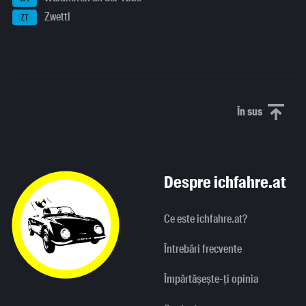
Zwettl
ZT
În sus
Derulați în
Despre ichfahre.at
Ce este ichfahre.at?
Întrebări frecvente
Împărtășește-ți opinia