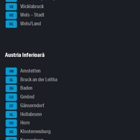
Vöcklabruck
VB
Wels – Stadt
WE
Wels/Land
WL
Austria Inferioară
Amstetten
AM
Bruck an der Leitha
BL
Baden
BN
Gmünd
GD
Gänserndorf
GF
Hollabrunn
HL
Horn
HO
Klosterneuburg
KG