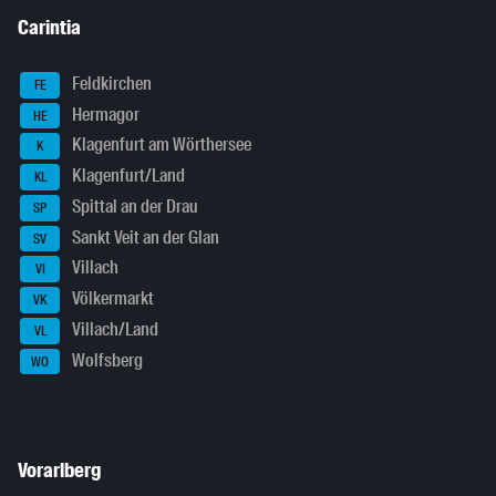
Carintia
Feldkirchen
FE
Hermagor
HE
Klagenfurt am Wörthersee
K
Klagenfurt/Land
KL
Spittal an der Drau
SP
Sankt Veit an der Glan
SV
Villach
VI
Völkermarkt
VK
Villach/Land
VL
Wolfsberg
WO
Vorarlberg