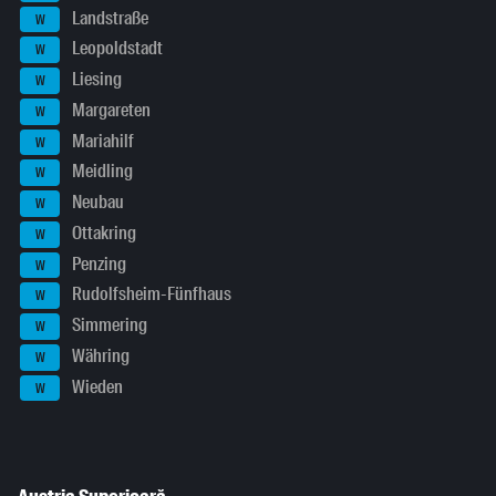
Landstraße
W
Leopoldstadt
W
Liesing
W
Margareten
W
Mariahilf
W
Meidling
W
Neubau
W
Ottakring
W
Penzing
W
Rudolfsheim-Fünfhaus
W
Simmering
W
Währing
W
Wieden
W