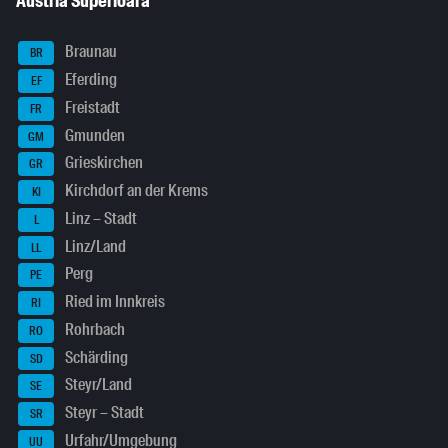
Austria Superioară
Braunau
BR
Eferding
EF
Freistadt
FR
Gmunden
GM
Grieskirchen
GR
Kirchdorf an der Krems
KI
Linz – Stadt
L
Linz/Land
LL
Perg
PE
Ried im Innkreis
RI
Rohrbach
RO
Schärding
SD
Steyr/Land
SE
Steyr – Stadt
SR
Urfahr/Umgebung
UU