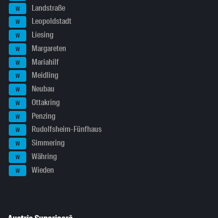
Landstraße
W
Leopoldstadt
W
Liesing
W
Margareten
W
Mariahilf
W
Meidling
W
Neubau
W
Ottakring
W
Penzing
W
Rudolfsheim-Fünfhaus
W
Simmering
W
Währing
W
Wieden
W