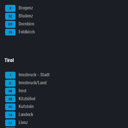
Bregenz
B
Bludenz
BZ
Dornbirn
DO
Feldkirch
FK
Tirol
Innsbruck – Stadt
I
Innsbruck/Land
IL
Imst
IM
Kitzbühel
KB
Kufstein
KU
Landeck
LA
Lienz
LZ