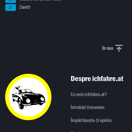
Zwettl
ZT
În sus
Derulați în
Despre ichfahre.at
Ce este ichfahre.at?
Întrebări frecvente
Împărtășește-ți opinia