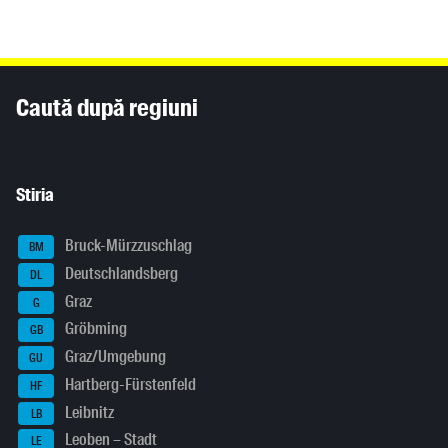
Inhaltsinformationen
Caută după regiuni
Stiria
Bruck-Mürzzuschlag
BM
Deutschlandsberg
DL
Graz
G
Gröbming
GB
Graz/Umgebung
GU
Hartberg-Fürstenfeld
HF
Leibnitz
LB
Leoben – Stadt
LE