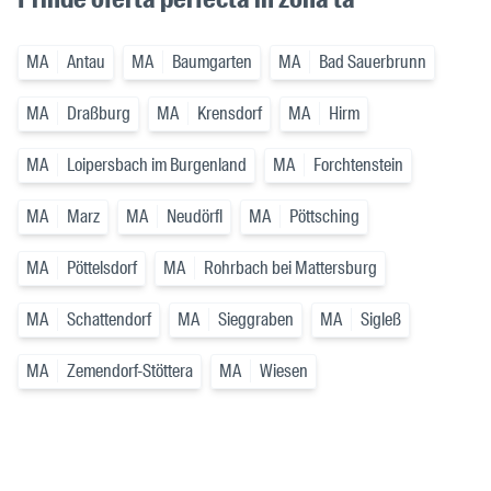
MA
Antau
MA
Baumgarten
MA
Bad Sauerbrunn
MA
Draßburg
MA
Krensdorf
MA
Hirm
MA
Loipersbach im Burgenland
MA
Forchtenstein
MA
Marz
MA
Neudörfl
MA
Pöttsching
MA
Pöttelsdorf
MA
Rohrbach bei Mattersburg
MA
Schattendorf
MA
Sieggraben
MA
Sigleß
MA
Zemendorf-Stöttera
MA
Wiesen