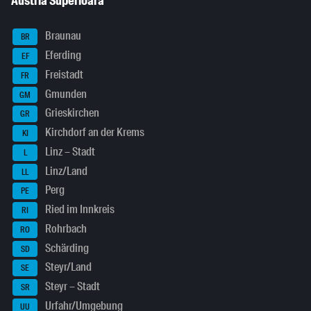
Austria Superioară
Braunau
BR
Eferding
EF
Freistadt
FR
Gmunden
GM
Grieskirchen
GR
Kirchdorf an der Krems
KI
Linz – Stadt
L
Linz/Land
LL
Perg
PE
Ried im Innkreis
RI
Rohrbach
RO
Schärding
SD
Steyr/Land
SE
Steyr – Stadt
SR
Urfahr/Umgebung
UU