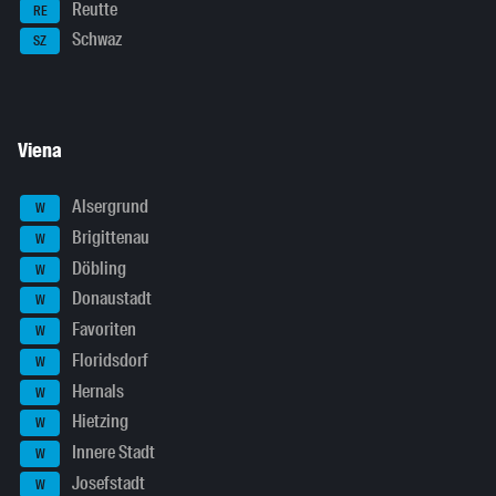
Reutte
RE
Schwaz
SZ
Viena
Alsergrund
W
Brigittenau
W
Döbling
W
Donaustadt
W
Favoriten
W
Floridsdorf
W
Hernals
W
Hietzing
W
Innere Stadt
W
Josefstadt
W