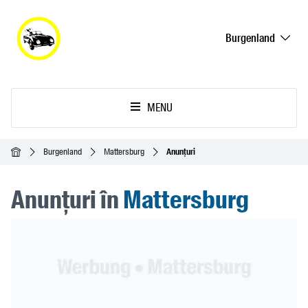
Burgenland
MENU
Acasă
Burgenland
Mattersburg
Anunțuri
Anunțuri în
Mattersburg
Header Banner