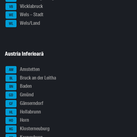
Vöcklabruck
VB
Wels – Stadt
WE
Wels/Land
WL
Austria Inferioară
Amstetten
AM
Bruck an der Leitha
BL
Baden
BN
Gmünd
GD
Gänserndorf
GF
Hollabrunn
HL
Horn
HO
Klosterneuburg
KG