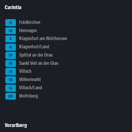
Carintia
Feldkirchen
FE
Hermagor
HE
Klagenfurt am Wörthersee
K
Klagenfurt/Land
KL
Spittal an der Drau
SP
Sankt Veit an der Glan
SV
Villach
VI
Völkermarkt
VK
Villach/Land
VL
Wolfsberg
WO
Vorarlberg