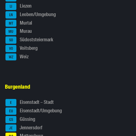
Liezen
LI
Leoben/Umgebung
LN
Murtal
MT
Murau
MU
Südoststeiermark
SO
Voitsberg
VO
Weiz
WZ
Burgenland
Eisenstadt – Stadt
E
Eisenstadt/Umgebung
EU
Güssing
GS
Jennersdorf
JE