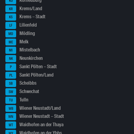
Korneuburg
KO
Krems/Land
KR
Krems – Stadt
KS
Lilienfeld
LF
Mödling
MD
Melk
ME
Mistelbach
MI
Neunkirchen
NK
Sankt Pölten – Stadt
P
Sankt Pölten/Land
PL
Scheibbs
SB
Schwechat
SW
Tulln
TU
Wiener Neustadt/Land
WB
Wiener Neustadt – Stadt
WN
Waidhofen an der Thaya
WT
Waidhofen an der Ybbs
WY