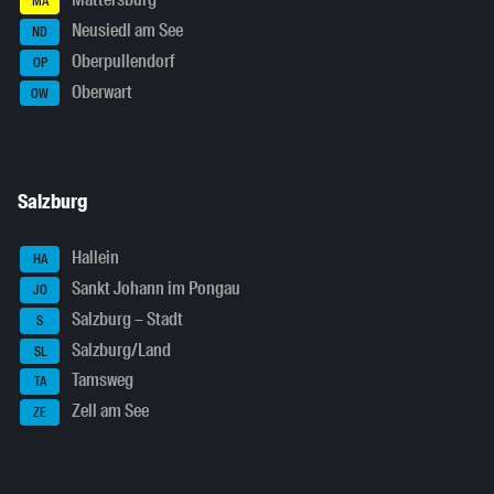
Mattersburg
MA
Neusiedl am See
ND
Oberpullendorf
OP
Oberwart
OW
Salzburg
Hallein
HA
Sankt Johann im Pongau
JO
Salzburg – Stadt
S
Salzburg/Land
SL
Tamsweg
TA
Zell am See
ZE