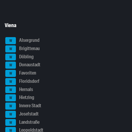
Viena
Alsergrund
W
Brigittenau
W
Döbling
W
Donaustadt
W
Favoriten
W
Floridsdorf
W
Hernals
W
Hietzing
W
Innere Stadt
W
Josefstadt
W
Landstraße
W
Leopoldstadt
W