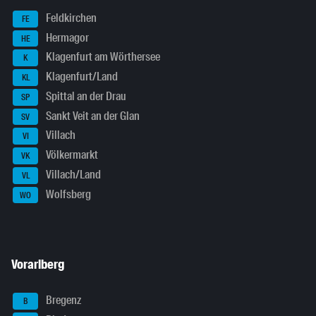
Feldkirchen
FE
Hermagor
HE
Klagenfurt am Wörthersee
K
Klagenfurt/Land
KL
Spittal an der Drau
SP
Sankt Veit an der Glan
SV
Villach
VI
Völkermarkt
VK
Villach/Land
VL
Wolfsberg
WO
Vorarlberg
Bregenz
B