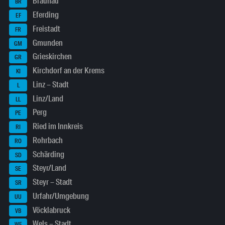
Braunau
BR
Eferding
EF
Freistadt
FR
Gmunden
GM
Grieskirchen
GR
Kirchdorf an der Krems
KI
Linz – Stadt
L
Linz/Land
LL
Perg
PE
Ried im Innkreis
RI
Rohrbach
RO
Schärding
SD
Steyr/Land
SE
Steyr – Stadt
SR
Urfahr/Umgebung
UU
Vöcklabruck
VB
Wels – Stadt
WE