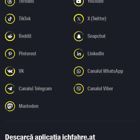
Threads
YouTube
TikTok
X (Twitter)
Reddit
Snapchat
Pinterest
LinkedIn
VK
Canalul WhatsApp
Canalul Telegram
Canalul Viber
Mastodon
Descarcă aplicația ichfahre.at