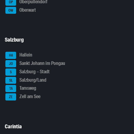
Oberpullendorf
OP
Oberwart
OW
Salzburg
Hallein
HA
Sankt Johann im Pongau
JO
Salzburg – Stadt
S
Salzburg/Land
SL
Tamsweg
TA
Zell am See
ZE
Carintia