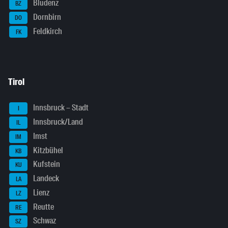
Bludenz
BZ
Dornbirn
DO
Feldkirch
FK
Tirol
Innsbruck – Stadt
I
Innsbruck/Land
IL
Imst
IM
Kitzbühel
KB
Kufstein
KU
Landeck
LA
Lienz
LZ
Reutte
RE
Schwaz
SZ