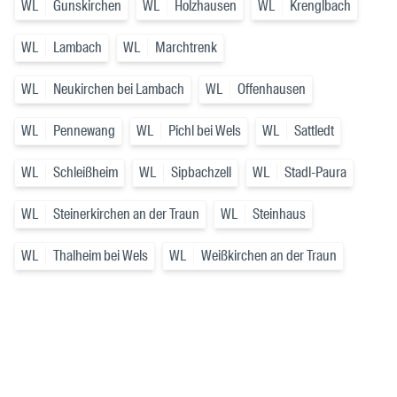
WL
Gunskirchen
WL
Holzhausen
WL
Krenglbach
WL
Lambach
WL
Marchtrenk
WL
Neukirchen bei Lambach
WL
Offenhausen
WL
Pennewang
WL
Pichl bei Wels
WL
Sattledt
WL
Schleißheim
WL
Sipbachzell
WL
Stadl-Paura
WL
Steinerkirchen an der Traun
WL
Steinhaus
WL
Thalheim bei Wels
WL
Weißkirchen an der Traun