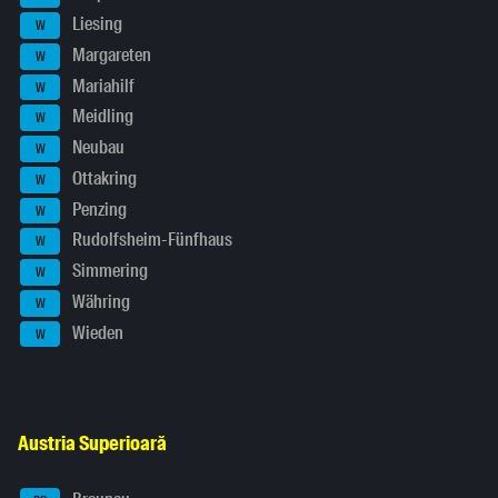
Liesing
W
Margareten
W
Mariahilf
W
Meidling
W
Neubau
W
Ottakring
W
Penzing
W
Rudolfsheim-Fünfhaus
W
Simmering
W
Währing
W
Wieden
W
Austria Superioară