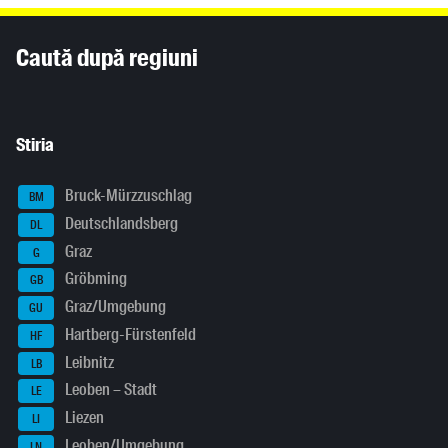
Inhaltsinformationen
Caută după regiuni
Stiria
Bruck-Mürzzuschlag
BM
Deutschlandsberg
DL
Graz
G
Gröbming
GB
Graz/Umgebung
GU
Hartberg-Fürstenfeld
HF
Leibnitz
LB
Leoben – Stadt
LE
Liezen
LI
Leoben/Umgebung
LN