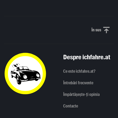
În sus
Derulați în
Despre ichfahre.at
Ce este ichfahre.at?
Întrebări frecvente
Împărtășește-ți opinia
Contacte