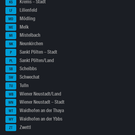
Krems – Stadt
KS
Lilienfeld
LF
Mödling
MD
Melk
ME
Mistelbach
MI
Neunkirchen
NK
Sankt Pölten – Stadt
P
Sankt Pölten/Land
PL
Scheibbs
SB
Schwechat
SW
Tulln
TU
Wiener Neustadt/Land
WB
Wiener Neustadt – Stadt
WN
Waidhofen an der Thaya
WT
Waidhofen an der Ybbs
WY
Zwettl
ZT