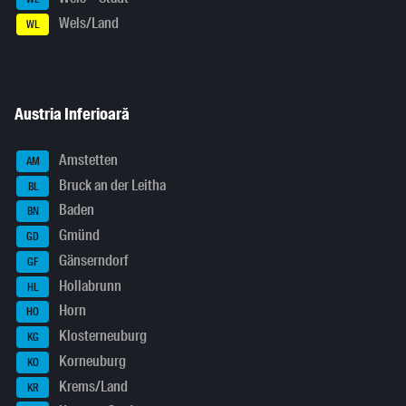
Wels/Land
WL
Austria Inferioară
Amstetten
AM
Bruck an der Leitha
BL
Baden
BN
Gmünd
GD
Gänserndorf
GF
Hollabrunn
HL
Horn
HO
Klosterneuburg
KG
Korneuburg
KO
Krems/Land
KR