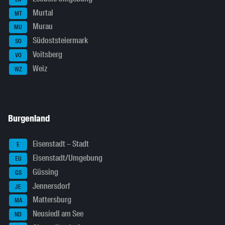
Murtal
MT
Murau
MU
Südoststeiermark
SO
Voitsberg
VO
Weiz
WZ
Burgenland
Eisenstadt – Stadt
E
Eisenstadt/Umgebung
EU
Güssing
GS
Jennersdorf
JE
Mattersburg
MA
Neusiedl am See
ND