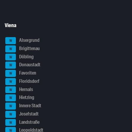
Viena
Alsergrund
W
Brigittenau
W
Döbling
W
Donaustadt
W
Favoriten
W
Floridsdorf
W
Hernals
W
Hietzing
W
Innere Stadt
W
Josefstadt
W
Landstraße
W
Leopoldstadt
W