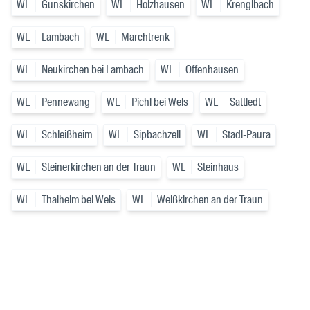
WL
Gunskirchen
WL
Holzhausen
WL
Krenglbach
WL
Lambach
WL
Marchtrenk
WL
Neukirchen bei Lambach
WL
Offenhausen
WL
Pennewang
WL
Pichl bei Wels
WL
Sattledt
WL
Schleißheim
WL
Sipbachzell
WL
Stadl-Paura
WL
Steinerkirchen an der Traun
WL
Steinhaus
WL
Thalheim bei Wels
WL
Weißkirchen an der Traun