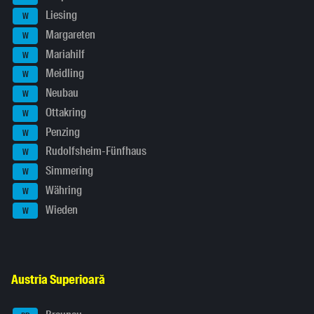
Liesing
W
Margareten
W
Mariahilf
W
Meidling
W
Neubau
W
Ottakring
W
Penzing
W
Rudolfsheim-Fünfhaus
W
Simmering
W
Währing
W
Wieden
W
Austria Superioară