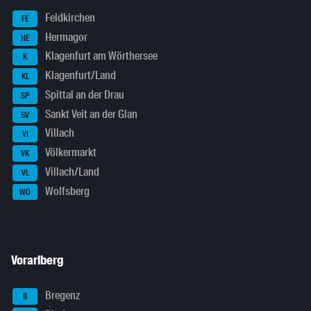
Feldkirchen
FE
Hermagor
HE
Klagenfurt am Wörthersee
K
Klagenfurt/Land
KL
Spittal an der Drau
SP
Sankt Veit an der Glan
SV
Villach
VI
Völkermarkt
VK
Villach/Land
VL
Wolfsberg
WO
Vorarlberg
Bregenz
B