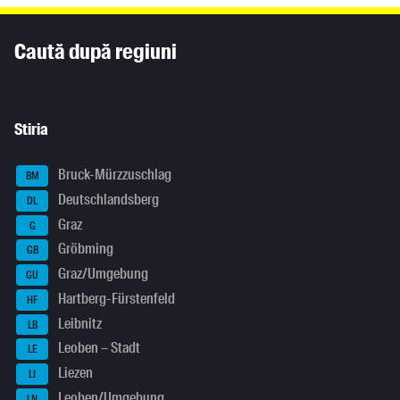
Inhaltsinformationen
Caută după regiuni
Stiria
Bruck-Mürzzuschlag
BM
Deutschlandsberg
DL
Graz
G
Gröbming
GB
Graz/Umgebung
GU
Hartberg-Fürstenfeld
HF
Leibnitz
LB
Leoben – Stadt
LE
Liezen
LI
Leoben/Umgebung
LN