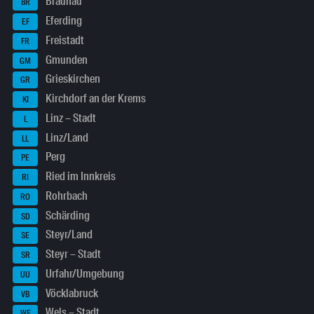
Braunau
BR
Eferding
EF
Freistadt
FR
Gmunden
GM
Grieskirchen
GR
Kirchdorf an der Krems
KI
Linz – Stadt
L
Linz/Land
LL
Perg
PE
Ried im Innkreis
RI
Rohrbach
RO
Schärding
SD
Steyr/Land
SE
Steyr – Stadt
SR
Urfahr/Umgebung
UU
Vöcklabruck
VB
Wels – Stadt
WE