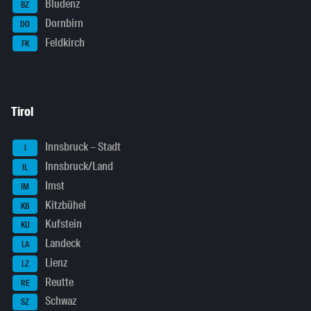
Bludenz
BZ
Dornbirn
DO
Feldkirch
FK
Tirol
Innsbruck – Stadt
I
Innsbruck/Land
IL
Imst
IM
Kitzbühel
KB
Kufstein
KU
Landeck
LA
Lienz
LZ
Reutte
RE
Schwaz
SZ