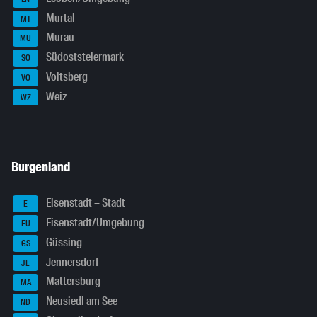
Murtal
MT
Murau
MU
Südoststeiermark
SO
Voitsberg
VO
Weiz
WZ
Burgenland
Eisenstadt – Stadt
E
Eisenstadt/Umgebung
EU
Güssing
GS
Jennersdorf
JE
Mattersburg
MA
Neusiedl am See
ND