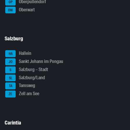
Oberpullendorf
OP
Oberwart
OW
Salzburg
Hallein
HA
Sankt Johann im Pongau
JO
Salzburg – Stadt
S
Salzburg/Land
SL
Tamsweg
TA
Zell am See
ZE
Carintia