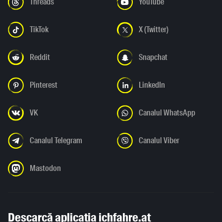
Threads
YouTube
TikTok
X (Twitter)
Reddit
Snapchat
Pinterest
LinkedIn
VK
Canalul WhatsApp
Canalul Telegram
Canalul Viber
Mastodon
Descarcă aplicația ichfahre.at