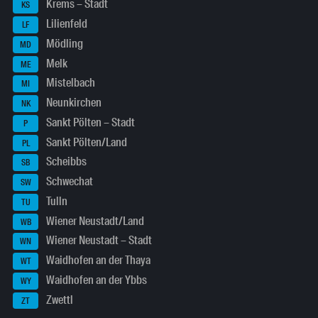
Krems – Stadt
KS
Lilienfeld
LF
Mödling
MD
Melk
ME
Mistelbach
MI
Neunkirchen
NK
Sankt Pölten – Stadt
P
Sankt Pölten/Land
PL
Scheibbs
SB
Schwechat
SW
Tulln
TU
Wiener Neustadt/Land
WB
Wiener Neustadt – Stadt
WN
Waidhofen an der Thaya
WT
Waidhofen an der Ybbs
WY
Zwettl
ZT