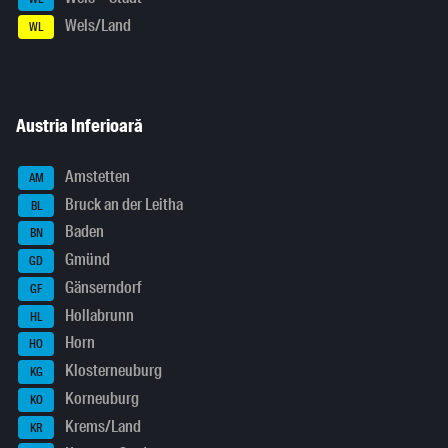
Wels/Land
WL
Austria Inferioară
Amstetten
AM
Bruck an der Leitha
BL
Baden
BN
Gmünd
GD
Gänserndorf
GF
Hollabrunn
HL
Horn
HO
Klosterneuburg
KG
Korneuburg
KO
Krems/Land
KR