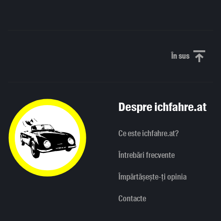
În sus
Derulați în
Despre ichfahre.at
Ce este ichfahre.at?
Întrebări frecvente
Împărtășește-ți opinia
Contacte