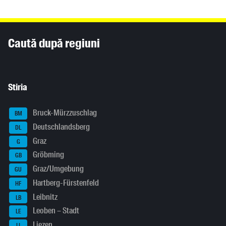
Inhaltsinformationen
Caută după regiuni
Stiria
Bruck-Mürzzuschlag
BM
Deutschlandsberg
DL
Graz
G
Gröbming
GB
Graz/Umgebung
GU
Hartberg-Fürstenfeld
HF
Leibnitz
LB
Leoben – Stadt
LE
Liezen
LI