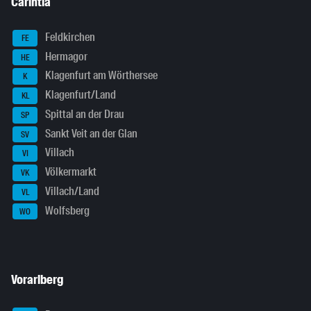
Carintia
Feldkirchen
FE
Hermagor
HE
Klagenfurt am Wörthersee
K
Klagenfurt/Land
KL
Spittal an der Drau
SP
Sankt Veit an der Glan
SV
Villach
VI
Völkermarkt
VK
Villach/Land
VL
Wolfsberg
WO
Vorarlberg