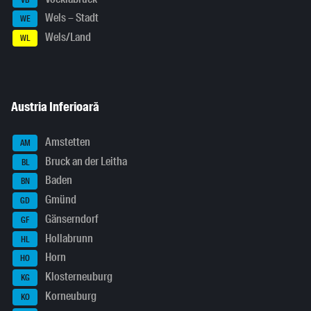
Wels – Stadt
WE
Wels/Land
WL
Austria Inferioară
Amstetten
AM
Bruck an der Leitha
BL
Baden
BN
Gmünd
GD
Gänserndorf
GF
Hollabrunn
HL
Horn
HO
Klosterneuburg
KG
Korneuburg
KO