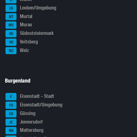
Leoben/Umgebung
LN
Murtal
MT
Murau
MU
Südoststeiermark
SO
Voitsberg
VO
Weiz
WZ
Burgenland
Eisenstadt – Stadt
E
Eisenstadt/Umgebung
EU
Güssing
GS
Jennersdorf
JE
Mattersburg
MA