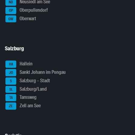
Neusiedl am See
ND
Oberpullendorf
OP
Oberwart
OW
Salzburg
Hallein
HA
Sankt Johann im Pongau
JO
Salzburg – Stadt
S
Salzburg/Land
SL
Tamsweg
TA
Zell am See
ZE