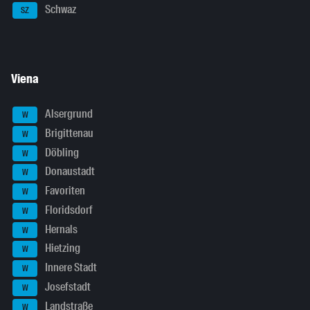
Schwaz
SZ
Viena
Alsergrund
W
Brigittenau
W
Döbling
W
Donaustadt
W
Favoriten
W
Floridsdorf
W
Hernals
W
Hietzing
W
Innere Stadt
W
Josefstadt
W
Landstraße
W