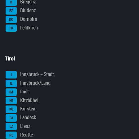
Bregenz
B
Bludenz
BZ
Dornbirn
DO
Feldkirch
FK
Tirol
Innsbruck – Stadt
I
Innsbruck/Land
IL
Imst
IM
Kitzbühel
KB
Kufstein
KU
Landeck
LA
Lienz
LZ
Reutte
RE