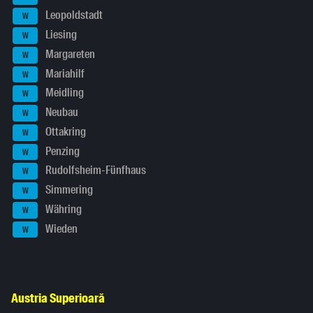
Leopoldstadt
W
Liesing
W
Margareten
W
Mariahilf
W
Meidling
W
Neubau
W
Ottakring
W
Penzing
W
Rudolfsheim-Fünfhaus
W
Simmering
W
Währing
W
Wieden
W
Austria Superioară