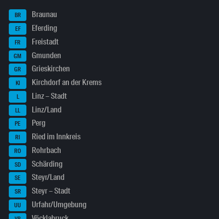
Braunau
BR
Eferding
EF
Freistadt
FR
Gmunden
GM
Grieskirchen
GR
Kirchdorf an der Krems
KI
Linz – Stadt
L
Linz/Land
LL
Perg
PE
Ried im Innkreis
RI
Rohrbach
RO
Schärding
SD
Steyr/Land
SE
Steyr – Stadt
SR
Urfahr/Umgebung
UU
Vöcklabruck
VB