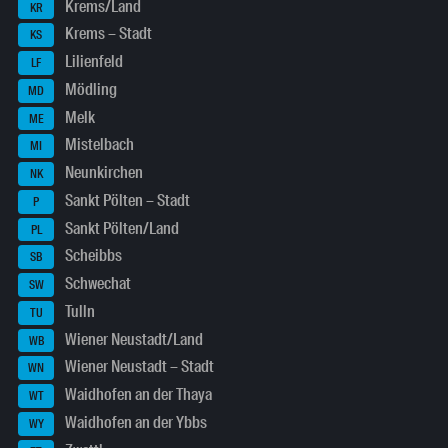
Krems/Land
KR
Krems – Stadt
KS
Lilienfeld
LF
Mödling
MD
Melk
ME
Mistelbach
MI
Neunkirchen
NK
Sankt Pölten – Stadt
P
Sankt Pölten/Land
PL
Scheibbs
SB
Schwechat
SW
Tulln
TU
Wiener Neustadt/Land
WB
Wiener Neustadt – Stadt
WN
Waidhofen an der Thaya
WT
Waidhofen an der Ybbs
WY