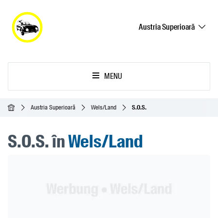
Austria Superioară
MENU
Acasă
Austria Superioară
Wels/Land
S.O.S.
S.O.S. în
Wels/Land
Header Banner