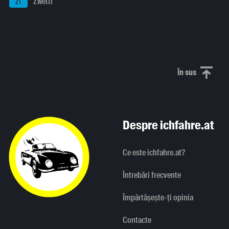
Zwettl
ZT
În sus
Derulați în
Despre ichfahre.at
Ce este ichfahre.at?
Întrebări frecvente
Împărtășește-ți opinia
Contacte