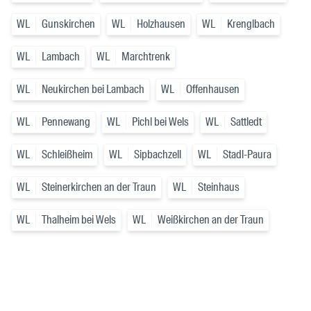
WL
Gunskirchen
WL
Holzhausen
WL
Krenglbach
WL
Lambach
WL
Marchtrenk
WL
Neukirchen bei Lambach
WL
Offenhausen
WL
Pennewang
WL
Pichl bei Wels
WL
Sattledt
WL
Schleißheim
WL
Sipbachzell
WL
Stadl-Paura
WL
Steinerkirchen an der Traun
WL
Steinhaus
WL
Thalheim bei Wels
WL
Weißkirchen an der Traun