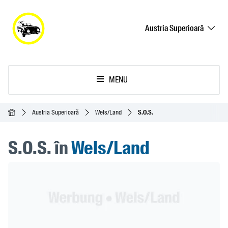
Austria Superioară
MENU
Acasă
Austria Superioară
Wels/Land
S.O.S.
S.O.S. în
Wels/Land
Header Banner