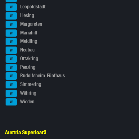
Leopoldstadt
W
Liesing
W
Margareten
W
Mariahilf
W
Meidling
W
Neubau
W
Ottakring
W
Penzing
W
Rudolfsheim-Fünfhaus
W
Simmering
W
Währing
W
Wieden
W
Austria Superioară