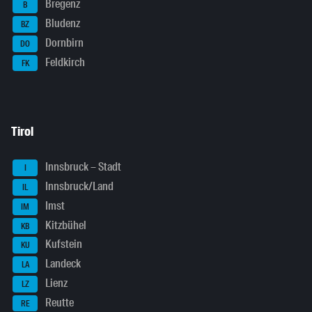
Bregenz
B
Bludenz
BZ
Dornbirn
DO
Feldkirch
FK
Tirol
Innsbruck – Stadt
I
Innsbruck/Land
IL
Imst
IM
Kitzbühel
KB
Kufstein
KU
Landeck
LA
Lienz
LZ
Reutte
RE