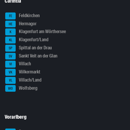
Carintia
Feldkirchen
FE
Hermagor
HE
Klagenfurt am Wörthersee
K
Klagenfurt/Land
KL
Spittal an der Drau
SP
Sankt Veit an der Glan
SV
Villach
VI
Völkermarkt
VK
Villach/Land
VL
Wolfsberg
WO
Vorarlberg