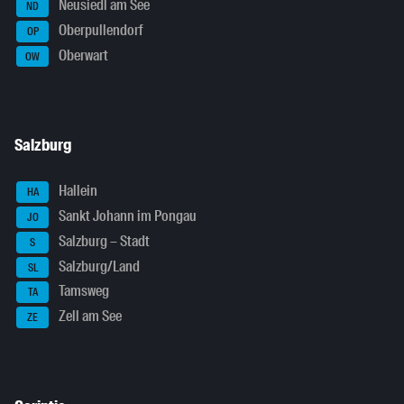
Neusiedl am See
ND
Oberpullendorf
OP
Oberwart
OW
Salzburg
Hallein
HA
Sankt Johann im Pongau
JO
Salzburg – Stadt
S
Salzburg/Land
SL
Tamsweg
TA
Zell am See
ZE