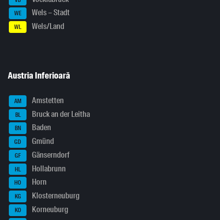
Wels – Stadt
WE
Wels/Land
WL
Austria Inferioară
Amstetten
AM
Bruck an der Leitha
BL
Baden
BN
Gmünd
GD
Gänserndorf
GF
Hollabrunn
HL
Horn
HO
Klosterneuburg
KG
Korneuburg
KO