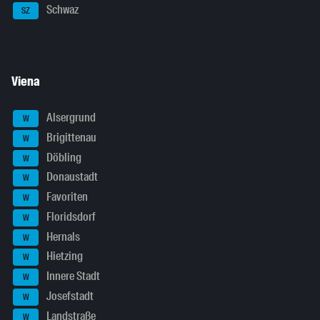
Schwaz
SZ
Viena
Alsergrund
W
Brigittenau
W
Döbling
W
Donaustadt
W
Favoriten
W
Floridsdorf
W
Hernals
W
Hietzing
W
Innere Stadt
W
Josefstadt
W
Landstraße
W