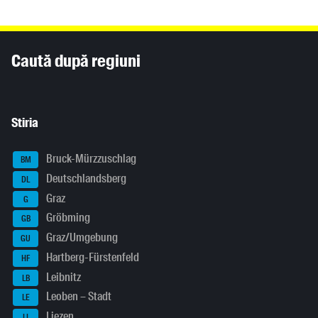
Inhaltsinformationen
Caută după regiuni
Stiria
Bruck-Mürzzuschlag
BM
Deutschlandsberg
DL
Graz
G
Gröbming
GB
Graz/Umgebung
GU
Hartberg-Fürstenfeld
HF
Leibnitz
LB
Leoben – Stadt
LE
Liezen
LI