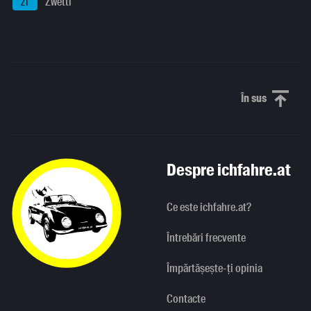
Zwettl
ZT
În sus
Derulați în
Despre ichfahre.at
Ce este ichfahre.at?
Întrebări frecvente
Împărtășește-ți opinia
Contacte