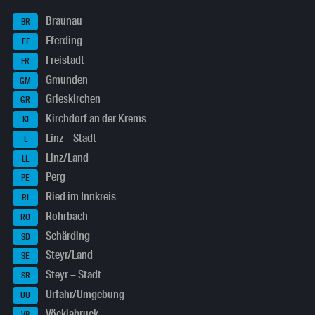
Braunau
BR
Eferding
EF
Freistadt
FR
Gmunden
GM
Grieskirchen
GR
Kirchdorf an der Krems
KI
Linz – Stadt
L
Linz/Land
LL
Perg
PE
Ried im Innkreis
RI
Rohrbach
RO
Schärding
SD
Steyr/Land
SE
Steyr – Stadt
SR
Urfahr/Umgebung
UU
Vöcklabruck
VB