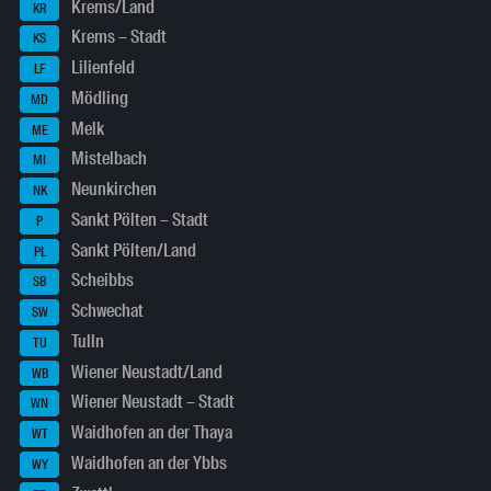
Krems/Land
KR
Krems – Stadt
KS
Lilienfeld
LF
Mödling
MD
Melk
ME
Mistelbach
MI
Neunkirchen
NK
Sankt Pölten – Stadt
P
Sankt Pölten/Land
PL
Scheibbs
SB
Schwechat
SW
Tulln
TU
Wiener Neustadt/Land
WB
Wiener Neustadt – Stadt
WN
Waidhofen an der Thaya
WT
Waidhofen an der Ybbs
WY