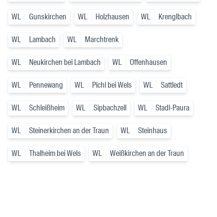
WL
Gunskirchen
WL
Holzhausen
WL
Krenglbach
WL
Lambach
WL
Marchtrenk
WL
Neukirchen bei Lambach
WL
Offenhausen
WL
Pennewang
WL
Pichl bei Wels
WL
Sattledt
WL
Schleißheim
WL
Sipbachzell
WL
Stadl-Paura
WL
Steinerkirchen an der Traun
WL
Steinhaus
WL
Thalheim bei Wels
WL
Weißkirchen an der Traun