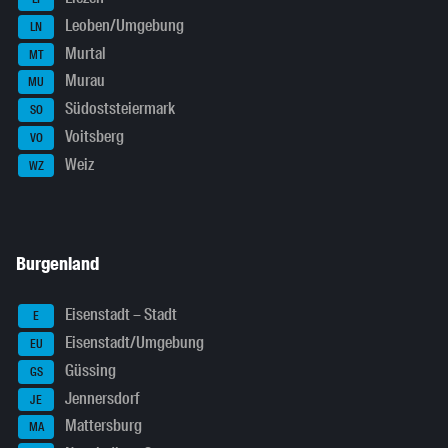
Leoben/Umgebung
LN
Murtal
MT
Murau
MU
Südoststeiermark
SO
Voitsberg
VO
Weiz
WZ
Burgenland
Eisenstadt – Stadt
E
Eisenstadt/Umgebung
EU
Güssing
GS
Jennersdorf
JE
Mattersburg
MA