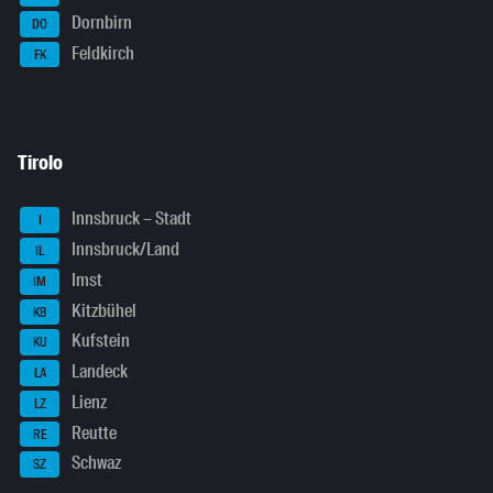
Dornbirn
DO
Feldkirch
FK
Tirolo
Innsbruck – Stadt
I
Innsbruck/Land
IL
Imst
IM
Kitzbühel
KB
Kufstein
KU
Landeck
LA
Lienz
LZ
Reutte
RE
Schwaz
SZ