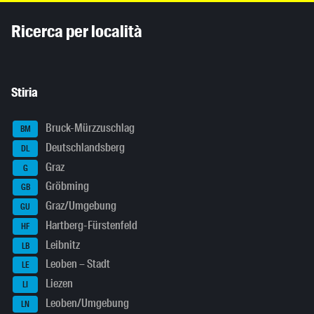
Inhaltsinformationen
Ricerca per località
Stiria
Bruck-Mürzzuschlag
BM
Deutschlandsberg
DL
Graz
G
Gröbming
GB
Graz/Umgebung
GU
Hartberg-Fürstenfeld
HF
Leibnitz
LB
Leoben – Stadt
LE
Liezen
LI
Leoben/Umgebung
LN