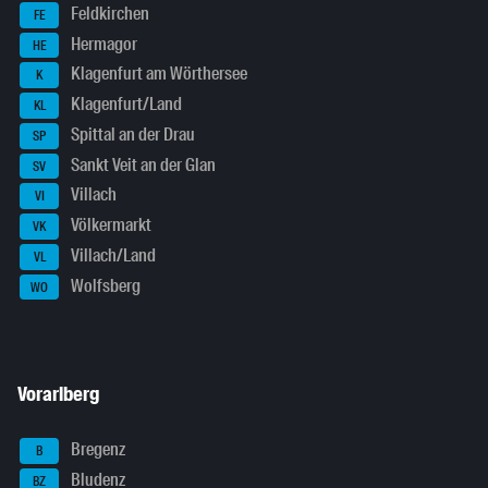
Feldkirchen
FE
Hermagor
HE
Klagenfurt am Wörthersee
K
Klagenfurt/Land
KL
Spittal an der Drau
SP
Sankt Veit an der Glan
SV
Villach
VI
Völkermarkt
VK
Villach/Land
VL
Wolfsberg
WO
Vorarlberg
Bregenz
B
Bludenz
BZ