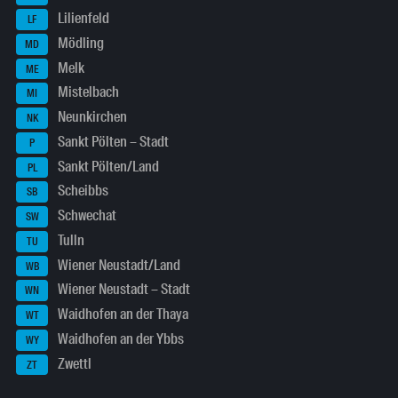
Lilienfeld
LF
Mödling
MD
Melk
ME
Mistelbach
MI
Neunkirchen
NK
Sankt Pölten – Stadt
P
Sankt Pölten/Land
PL
Scheibbs
SB
Schwechat
SW
Tulln
TU
Wiener Neustadt/Land
WB
Wiener Neustadt – Stadt
WN
Waidhofen an der Thaya
WT
Waidhofen an der Ybbs
WY
Zwettl
ZT