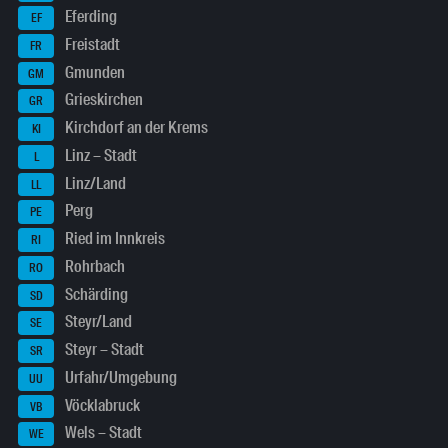
Eferding
EF
Freistadt
FR
Gmunden
GM
Grieskirchen
GR
Kirchdorf an der Krems
KI
Linz – Stadt
L
Linz/Land
LL
Perg
PE
Ried im Innkreis
RI
Rohrbach
RO
Schärding
SD
Steyr/Land
SE
Steyr – Stadt
SR
Urfahr/Umgebung
UU
Vöcklabruck
VB
Wels – Stadt
WE