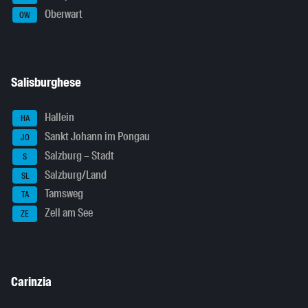
Oberwart
OW
Salisburghese
Hallein
HA
Sankt Johann im Pongau
JO
Salzburg – Stadt
S
Salzburg/Land
SL
Tamsweg
TA
Zell am See
ZE
Carinzia