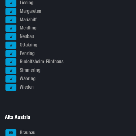
Liesing
W
Margareten
W
Mariahilf
W
Meidling
W
Neubau
W
Ottakring
W
Penzing
W
Rudolfsheim-Fünfhaus
W
Simmering
W
Währing
W
Wieden
W
Alta Austria
Braunau
BR