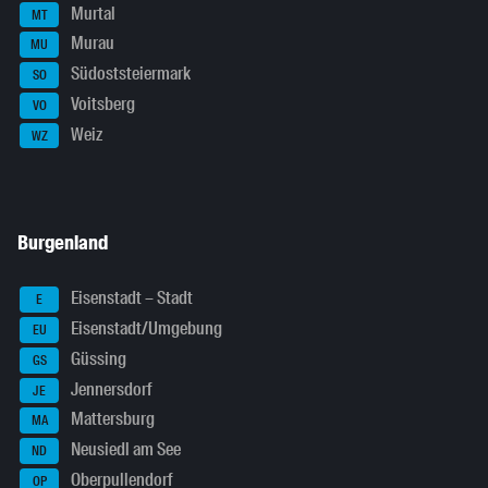
Murtal
MT
Murau
MU
Südoststeiermark
SO
Voitsberg
VO
Weiz
WZ
Burgenland
Eisenstadt – Stadt
E
Eisenstadt/Umgebung
EU
Güssing
GS
Jennersdorf
JE
Mattersburg
MA
Neusiedl am See
ND
Oberpullendorf
OP