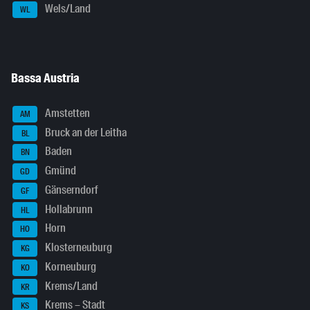
Wels/Land
WL
Bassa Austria
Amstetten
AM
Bruck an der Leitha
BL
Baden
BN
Gmünd
GD
Gänserndorf
GF
Hollabrunn
HL
Horn
HO
Klosterneuburg
KG
Korneuburg
KO
Krems/Land
KR
Krems – Stadt
KS