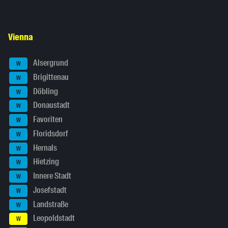
Vienna
Alsergrund
W
Brigittenau
W
Döbling
W
Donaustadt
W
Favoriten
W
Floridsdorf
W
Hernals
W
Hietzing
W
Innere Stadt
W
Josefstadt
W
Landstraße
W
Leopoldstadt
W