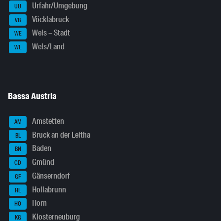
Urfahr/Umgebung
UU
Vöcklabruck
VB
Wels – Stadt
WE
Wels/Land
WL
Bassa Austria
Amstetten
AM
Bruck an der Leitha
BL
Baden
BN
Gmünd
GD
Gänserndorf
GF
Hollabrunn
HL
Horn
HO
Klosterneuburg
KG