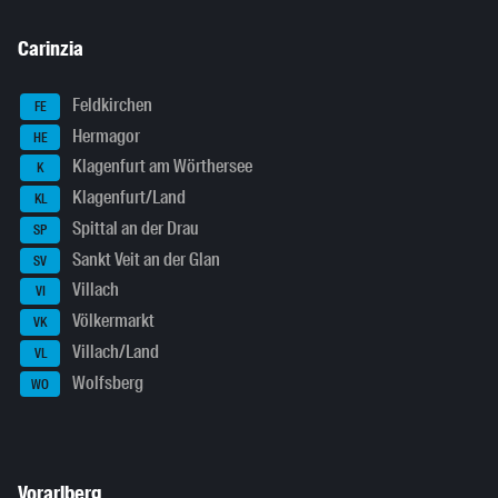
Carinzia
Feldkirchen
FE
Hermagor
HE
Klagenfurt am Wörthersee
K
Klagenfurt/Land
KL
Spittal an der Drau
SP
Sankt Veit an der Glan
SV
Villach
VI
Völkermarkt
VK
Villach/Land
VL
Wolfsberg
WO
Vorarlberg