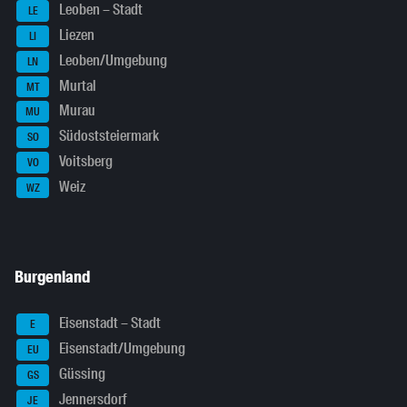
Leoben – Stadt
LE
Liezen
LI
Leoben/Umgebung
LN
Murtal
MT
Murau
MU
Südoststeiermark
SO
Voitsberg
VO
Weiz
WZ
Burgenland
Eisenstadt – Stadt
E
Eisenstadt/Umgebung
EU
Güssing
GS
Jennersdorf
JE