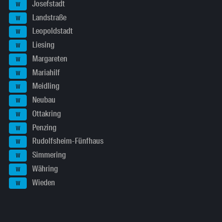
Josefstadt
W
Landstraße
W
Leopoldstadt
W
Liesing
W
Margareten
W
Mariahilf
W
Meidling
W
Neubau
W
Ottakring
W
Penzing
W
Rudolfsheim-Fünfhaus
W
Simmering
W
Währing
W
Wieden
W