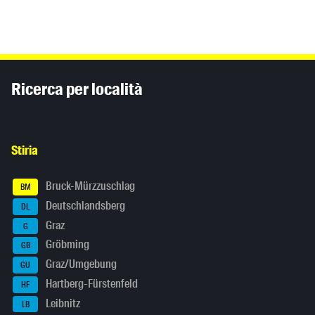
Inhaltsinformationen
Ricerca per località
Stiria
Bruck-Mürzzuschlag
BM
Deutschlandsberg
DL
Graz
G
Gröbming
GB
Graz/Umgebung
GU
Hartberg-Fürstenfeld
HF
Leibnitz
LB