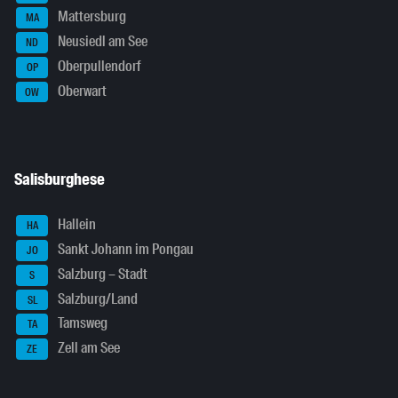
Mattersburg
MA
Neusiedl am See
ND
Oberpullendorf
OP
Oberwart
OW
Salisburghese
Hallein
HA
Sankt Johann im Pongau
JO
Salzburg – Stadt
S
Salzburg/Land
SL
Tamsweg
TA
Zell am See
ZE