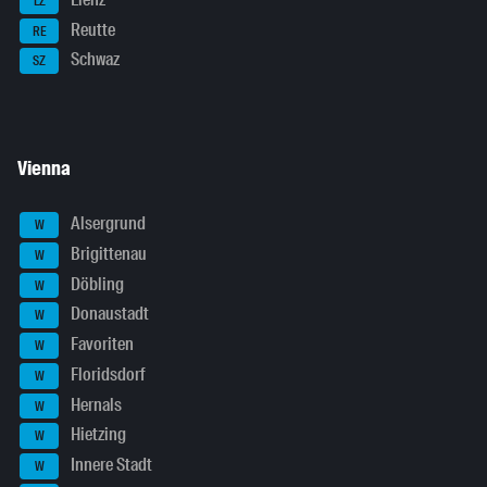
LZ
Reutte
RE
Schwaz
SZ
Vienna
Alsergrund
W
Brigittenau
W
Döbling
W
Donaustadt
W
Favoriten
W
Floridsdorf
W
Hernals
W
Hietzing
W
Innere Stadt
W