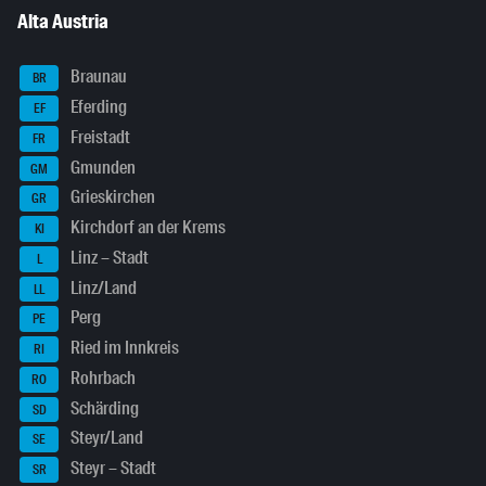
Alta Austria
Braunau
BR
Eferding
EF
Freistadt
FR
Gmunden
GM
Grieskirchen
GR
Kirchdorf an der Krems
KI
Linz – Stadt
L
Linz/Land
LL
Perg
PE
Ried im Innkreis
RI
Rohrbach
RO
Schärding
SD
Steyr/Land
SE
Steyr – Stadt
SR