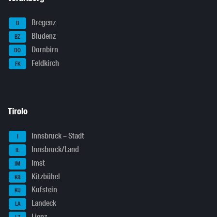
Bregenz
B
Bludenz
BZ
Dornbirn
DO
Feldkirch
FK
Tirolo
Innsbruck – Stadt
I
Innsbruck/Land
IL
Imst
IM
Kitzbühel
KB
Kufstein
KU
Landeck
LA
Lienz