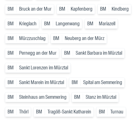
BM
Bruck an der Mur
BM
Kapfenberg
BM
Kindberg
BM
Krieglach
BM
Langenwang
BM
Mariazell
BM
Mürzzuschlag
BM
Neuberg an der Mürz
BM
Pernegg an der Mur
BM
Sankt Barbara im Mürztal
BM
Sankt Lorenzen im Mürztal
BM
Sankt Marein im Mürztal
BM
Spital am Semmering
BM
Steinhaus am Semmering
BM
Stanz im Mürztal
BM
Thörl
BM
Tragöß-Sankt Katharein
BM
Turnau