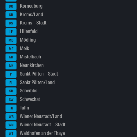
Korneuburg
KO
Krems/Land
KR
Krems – Stadt
KS
Lilienfeld
LF
Mödling
MD
Melk
ME
Mistelbach
MI
Neunkirchen
NK
Sankt Pölten – Stadt
P
Sankt Pölten/Land
PL
Scheibbs
SB
Schwechat
SW
Tulln
TU
Wiener Neustadt/Land
WB
Wiener Neustadt – Stadt
WN
Waidhofen an der Thaya
WT