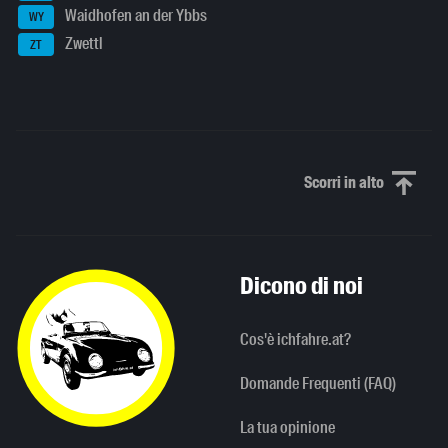
Waidhofen an der Ybbs
WY
Zwettl
ZT
Scorri in alto
Scorri in alto
Dicono di noi
Cos'è ichfahre.at?
Domande Frequenti (FAQ)
La tua opinione