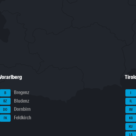
Vorarlberg
Tirol
Bregenz
B
I
Bludenz
BZ
IL
Dornbirn
DO
IM
Feldkirch
FK
KB
KU
LA