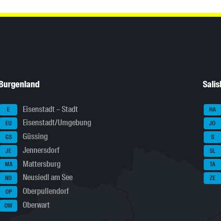
Burgenland
Sali
Eisenstadt – Stadt
E
HA
Eisenstadt/Umgebung
EU
JO
Güssing
GS
S
Jennersdorf
JE
SL
Mattersburg
MA
TA
Neusiedl am See
ND
ZE
Oberpullendorf
OP
Oberwart
OW