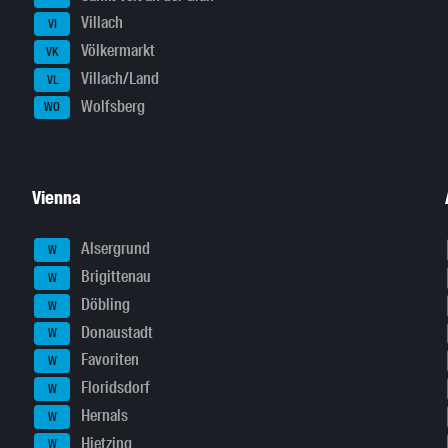
Villach
VI
Völkermarkt
VK
Villach/Land
VL
Wolfsberg
WO
Vienna
Alsergrund
W
Brigittenau
W
Döbling
W
Donaustadt
W
Favoriten
W
Floridsdorf
W
Hernals
W
Hietzing
W