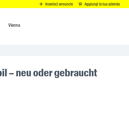
I
Inserisci annuncio
Aggiungi la tua azienda
Vienna
l – neu oder gebraucht