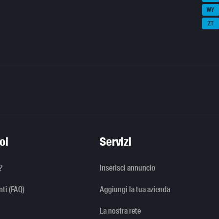
WY
ZT
oi
Servizi
?
Inserisci annuncio
ti (FAQ)
Aggiungi la tua azienda
La nostra rete