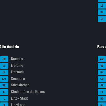
LZ
RE
SZ
Alta Austria
Bass
Braunau
BR
AM
Eferding
EF
BL
Freistadt
FR
BN
Gmunden
GM
GD
Grieskirchen
GR
GF
Kirchdorf an der Krems
KI
HL
Linz – Stadt
L
HO
Linz/Land
LL
KG