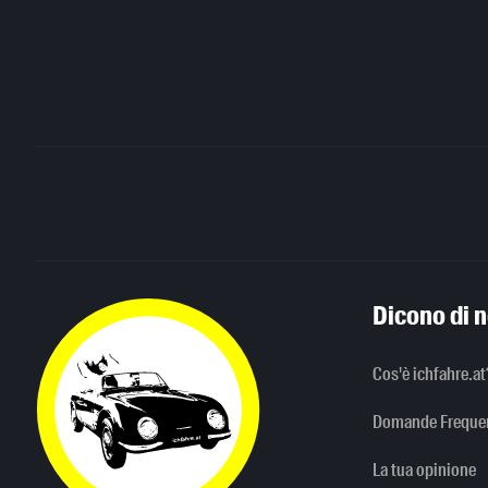
Dicono di n
Cos'è ichfahre.at
Domande Frequen
La tua opinione