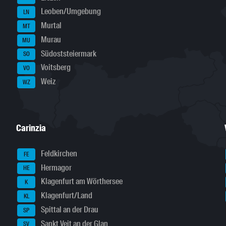
Leoben/Umgebung
LN
Murtal
MT
Murau
MU
Südoststeiermark
SO
Voitsberg
VO
Weiz
WZ
Carinzia
Feldkirchen
FE
Hermagor
HE
Klagenfurt am Wörthersee
K
Klagenfurt/Land
KL
Spittal an der Drau
SP
Sankt Veit an der Glan
SV