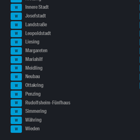
Innere Stadt
W
Josefstadt
W
Landstraße
W
Leopoldstadt
W
Liesing
W
Margareten
W
Mariahilf
W
Meidling
W
Neubau
W
Ottakring
W
Penzing
W
Rudolfsheim-Fünfhaus
W
Simmering
W
Währing
W
Wieden
W