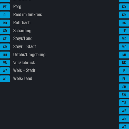
Perg
PE
KO
Ried im Innkreis
RI
KR
Rohrbach
RO
KS
Schärding
SD
LF
Steyr/Land
SE
MD
Steyr – Stadt
SR
ME
Urfahr/Umgebung
UU
MI
Vöcklabruck
VB
NK
Wels – Stadt
WE
P
Wels/Land
WL
PL
SB
SW
TU
WB
WN
WT