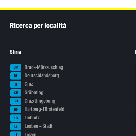
Inhaltsinformationen
Ricerca per località
Stiria
Bruck-Mürzzuschlag
BM
Deutschlandsberg
DL
Graz
G
Gröbming
GB
Graz/Umgebung
GU
Hartberg-Fürstenfeld
HF
Leibnitz
LB
Leoben – Stadt
LE
Liezen
LI