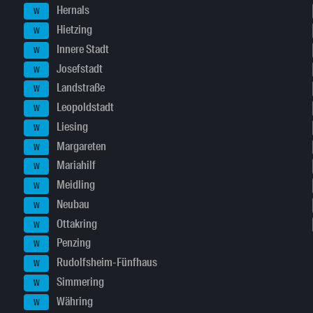
Hernals
W
Hietzing
W
Innere Stadt
W
Josefstadt
W
Landstraße
W
Leopoldstadt
W
Liesing
W
Margareten
W
Mariahilf
W
Meidling
W
Neubau
W
Ottakring
W
Penzing
W
Rudolfsheim-Fünfhaus
W
Simmering
W
Währing
W