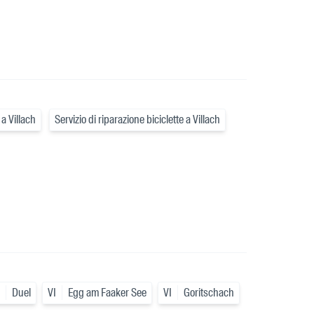
 a Villach
Servizio di riparazione biciclette a Villach
Duel
VI
Egg am Faaker See
VI
Goritschach