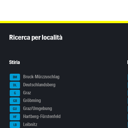
Inhaltsinformationen
Ricerca per località
Stiria
Bruck-Mürzzuschlag
BM
Deutschlandsberg
DL
Graz
G
Gröbming
GB
Graz/Umgebung
GU
Hartberg-Fürstenfeld
HF
Leibnitz
LB