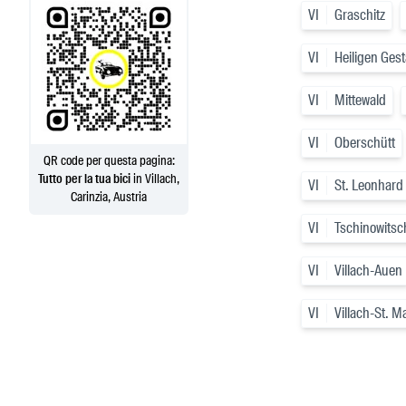
VI
Graschitz
VI
Heiligen Ges
VI
Mittewald
VI
Oberschütt
QR code per questa pagina:
Tutto per la tua bici
in Villach,
VI
St. Leonhard
Carinzia, Austria
VI
Tschinowitsc
VI
Villach-Auen
VI
Villach-St. M