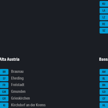
KU
LA
LZ
RE
SZ
Alta Austria
Bass
Braunau
BR
AM
Eferding
EF
BL
Freistadt
FR
BN
Gmunden
GM
GD
Grieskirchen
GR
GF
Kirchdorf an der Krems
KI
HL