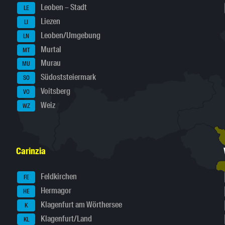
Leoben – Stadt
LE
Liezen
LI
Leoben/Umgebung
LN
Murtal
MT
Murau
MU
Südoststeiermark
SO
Voitsberg
VO
Weiz
WZ
Carinzia
Feldkirchen
FE
Hermagor
HE
Klagenfurt am Wörthersee
K
Klagenfurt/Land
KL