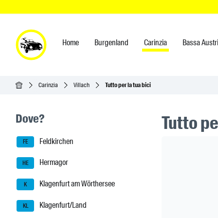
Home
Burgenland
Carinzia
Bassa Austr
Home
Carinzia
Villach
Tutto per la tua bici
Seitenleisten-Navigation
Dove?
Tutto pe
Feldkirchen
Header Ban
FE
Hermagor
HE
Klagenfurt am Wörthersee
K
Klagenfurt/Land
KL