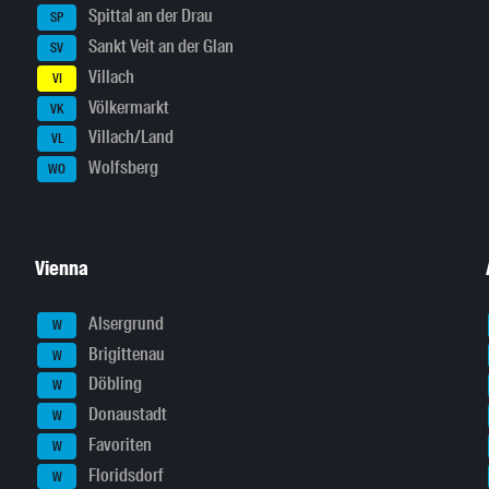
Spittal an der Drau
SP
Sankt Veit an der Glan
SV
Villach
VI
Völkermarkt
VK
Villach/Land
VL
Wolfsberg
WO
Vienna
Alsergrund
W
Brigittenau
W
Döbling
W
Donaustadt
W
Favoriten
W
Floridsdorf
W