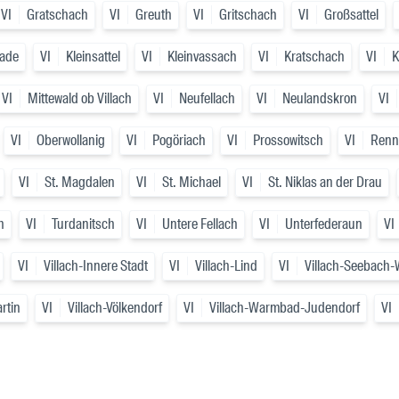
VI
Gratschach
VI
Greuth
VI
Gritschach
VI
Großsattel
tade
VI
Kleinsattel
VI
Kleinvassach
VI
Kratschach
VI
K
VI
Mittewald ob Villach
VI
Neufellach
VI
Neulandskron
VI
VI
Oberwollanig
VI
Pogöriach
VI
Prossowitsch
VI
Renn
VI
St. Magdalen
VI
St. Michael
VI
St. Niklas an der Drau
h
VI
Turdanitsch
VI
Untere Fellach
VI
Unterfederaun
VI
VI
Villach-Innere Stadt
VI
Villach-Lind
VI
Villach-Seebach
artin
VI
Villach-Völkendorf
VI
Villach-Warmbad-Judendorf
VI