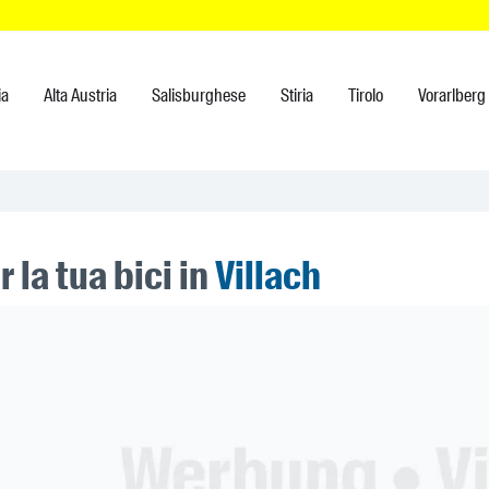
ia
Alta Austria
Salisburghese
Stiria
Tirolo
Vorarlberg
r la tua bici in
Villach
ner