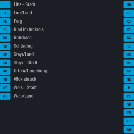
Linz – Stadt
L
HO
Linz/Land
LL
KG
Perg
PE
KO
Ried im Innkreis
RI
KR
Rohrbach
RO
KS
Schärding
SD
LF
Steyr/Land
SE
MD
Steyr – Stadt
SR
ME
Urfahr/Umgebung
UU
MI
Vöcklabruck
VB
NK
Wels – Stadt
WE
P
Wels/Land
WL
PL
SB
SW
TU
WB