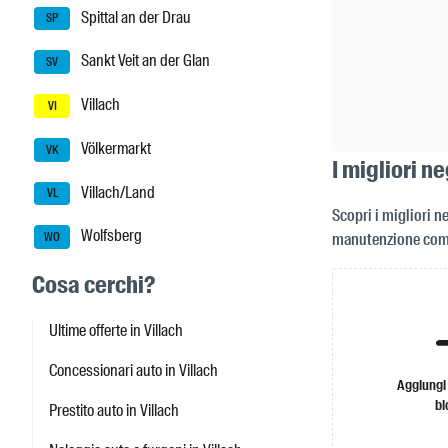
Spittal an der Drau
SP
Sankt Veit an der Glan
SV
Villach
VI
Völkermarkt
VK
I migliori ne
Villach/Land
VL
Scopri i migliori ne
Wolfsberg
manutenzione compl
WO
Cosa cerchi?
Ultime offerte in Villach
Concessionari auto in Villach
Aggiungi
bi
Prestito auto in Villach