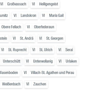
VI
Großvassach
VI
Heiligengeist
umitz
VI
Landskron
VI
Maria Gail
Obere Fellach
VI
Oberfederaun
stein
VI
St. Andrä
VI
St. Georgen
VI
St. Ruprecht
VI
St. Ulrich
VI
Serai
Unterschütt
VI
Unterwollanig
VI
Urlaken
-Wasenboden
VI
Villach-St. Agathen und Perau
Weißenbach
VI
Zauchen