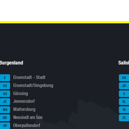
Burgenland
Sali
Eisenstadt – Stadt
E
HA
Eisenstadt/Umgebung
EU
JO
Güssing
GS
S
Jennersdorf
JE
SL
Mattersburg
MA
TA
Neusiedl am See
ND
ZE
Oberpullendorf
OP