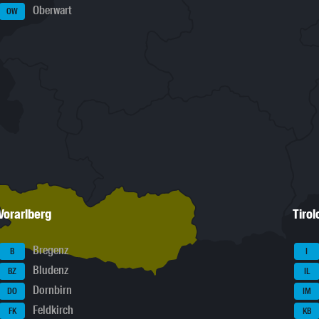
Oberwart
OW
Vorarlberg
Tirol
Bregenz
B
I
Bludenz
BZ
IL
Dornbirn
DO
IM
Feldkirch
FK
KB