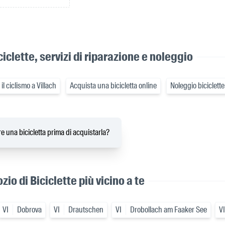
ciclette, servizi di riparazione e noleggio
l ciclismo a Villach
Acquista una bicicletta online
Noleggio biciclette
e una bicicletta prima di acquistarla?
zio di Biciclette più vicino a te
VI
Dobrova
VI
Drautschen
VI
Drobollach am Faaker See
VI