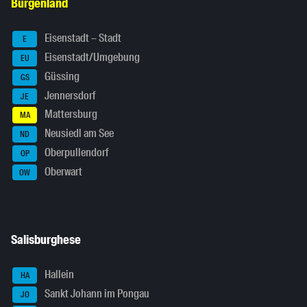
Burgenland
Eisenstadt – Stadt
E
Eisenstadt/Umgebung
EU
Güssing
GS
Jennersdorf
JE
Mattersburg
MA
Neusiedl am See
ND
Oberpullendorf
OP
Oberwart
OW
Salisburghese
Hallein
HA
Sankt Johann im Pongau
JO