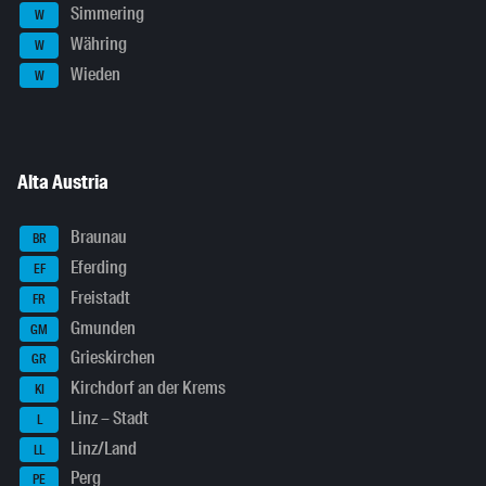
Simmering
W
Währing
W
Wieden
W
Alta Austria
Braunau
BR
Eferding
EF
Freistadt
FR
Gmunden
GM
Grieskirchen
GR
Kirchdorf an der Krems
KI
Linz – Stadt
L
Linz/Land
LL
Perg
PE