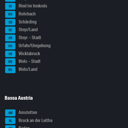
Ried im Innkreis
RI
Rohrbach
RO
Schärding
SD
Steyr/Land
SE
Steyr – Stadt
SR
Urfahr/Umgebung
UU
Vöcklabruck
VB
Wels – Stadt
WE
Wels/Land
WL
Bassa Austria
Amstetten
AM
Bruck an der Leitha
BL