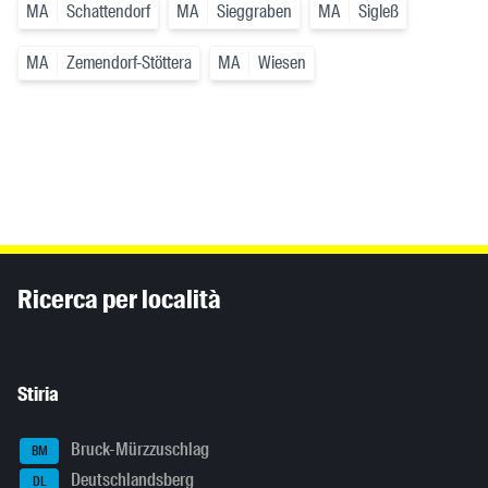
MA
Schattendorf
MA
Sieggraben
MA
Sigleß
MA
Zemendorf-Stöttera
MA
Wiesen
Inhaltsinformationen
Ricerca per località
Stiria
Bruck-Mürzzuschlag
BM
Deutschlandsberg
DL