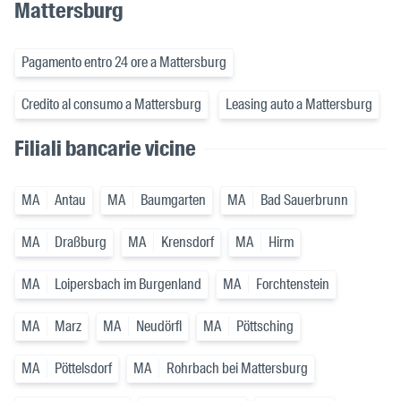
Mattersburg
Pagamento entro 24 ore a Mattersburg
Credito al consumo a Mattersburg
Leasing auto a Mattersburg
Filiali bancarie vicine
MA
Antau
MA
Baumgarten
MA
Bad Sauerbrunn
MA
Draßburg
MA
Krensdorf
MA
Hirm
MA
Loipersbach im Burgenland
MA
Forchtenstein
MA
Marz
MA
Neudörfl
MA
Pöttsching
MA
Pöttelsdorf
MA
Rohrbach bei Mattersburg