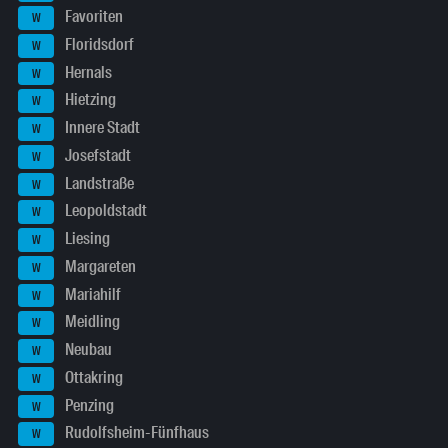
Favoriten
W
Floridsdorf
W
Hernals
W
Hietzing
W
Innere Stadt
W
Josefstadt
W
Landstraße
W
Leopoldstadt
W
Liesing
W
Margareten
W
Mariahilf
W
Meidling
W
Neubau
W
Ottakring
W
Penzing
W
Rudolfsheim-Fünfhaus
W