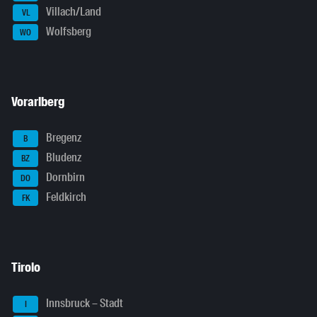
Villach/Land
VL
Wolfsberg
WO
Vorarlberg
Bregenz
B
Bludenz
BZ
Dornbirn
DO
Feldkirch
FK
Tirolo
Innsbruck – Stadt
I