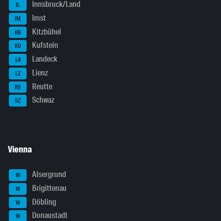
Innsbruck/Land
IL
Imst
IM
Kitzbühel
KB
Kufstein
KU
Landeck
LA
Lienz
LZ
Reutte
RE
Schwaz
SZ
Vienna
Alsergrund
W
Brigittenau
W
Döbling
W
Donaustadt
W