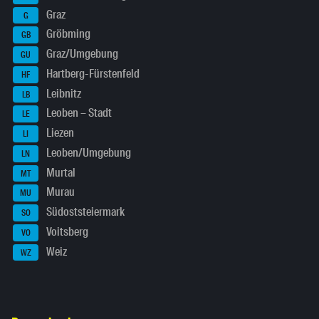
Graz
G
Gröbming
GB
Graz/Umgebung
GU
Hartberg-Fürstenfeld
HF
Leibnitz
LB
Leoben – Stadt
LE
Liezen
LI
Leoben/Umgebung
LN
Murtal
MT
Murau
MU
Südoststeiermark
SO
Voitsberg
VO
Weiz
WZ