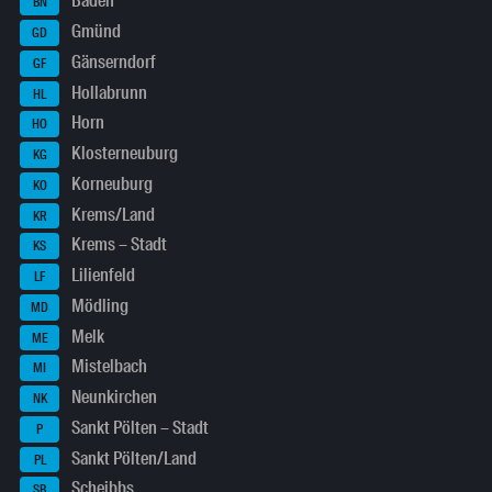
Baden
BN
Gmünd
GD
Gänserndorf
GF
Hollabrunn
HL
Horn
HO
Klosterneuburg
KG
Korneuburg
KO
Krems/Land
KR
Krems – Stadt
KS
Lilienfeld
LF
Mödling
MD
Melk
ME
Mistelbach
MI
Neunkirchen
NK
Sankt Pölten – Stadt
P
Sankt Pölten/Land
PL
Scheibbs
SB