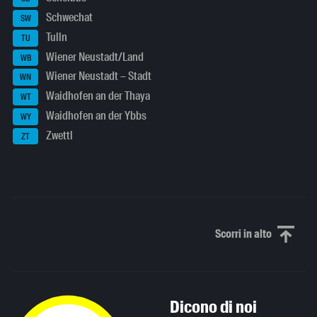
Schwechat
SW
Tulln
TU
Wiener Neustadt/Land
WB
Wiener Neustadt – Stadt
WN
Waidhofen an der Thaya
WT
Waidhofen an der Ybbs
WY
Zwettl
ZT
Scorri in alto
Scorri in alto
Dicono di noi