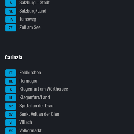
Salzburg – Stadt
S
Salzburg/Land
SL
Tamsweg
TA
Zell am See
ZE
Carinzia
Feldkirchen
FE
Hermagor
HE
Klagenfurt am Wörthersee
K
Klagenfurt/Land
KL
Spittal an der Drau
SP
Sankt Veit an der Glan
SV
Villach
VI
Völkermarkt
VK