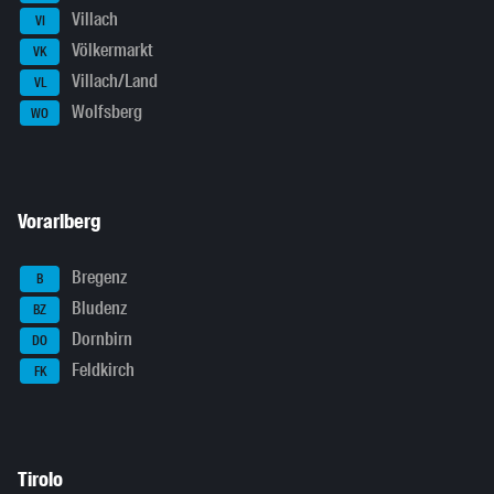
Villach
VI
Völkermarkt
VK
Villach/Land
VL
Wolfsberg
WO
Vorarlberg
Bregenz
B
Bludenz
BZ
Dornbirn
DO
Feldkirch
FK
Tirolo