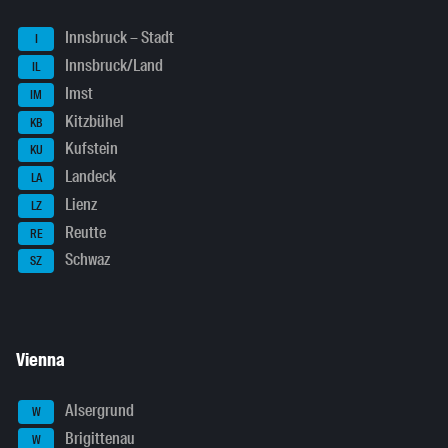
Innsbruck – Stadt
I
Innsbruck/Land
IL
Imst
IM
Kitzbühel
KB
Kufstein
KU
Landeck
LA
Lienz
LZ
Reutte
RE
Schwaz
SZ
Vienna
Alsergrund
W
Brigittenau
W