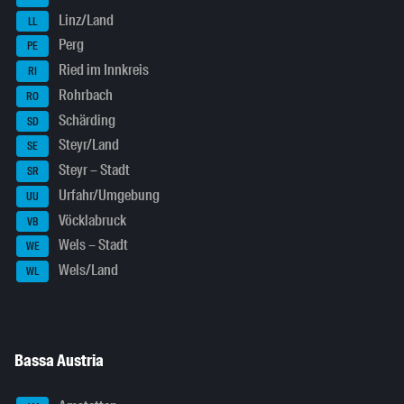
Linz/Land
LL
Perg
PE
Ried im Innkreis
RI
Rohrbach
RO
Schärding
SD
Steyr/Land
SE
Steyr – Stadt
SR
Urfahr/Umgebung
UU
Vöcklabruck
VB
Wels – Stadt
WE
Wels/Land
WL
Bassa Austria