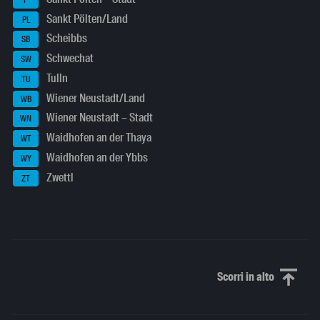
Sankt Pölten/Land
PL
Scheibbs
SB
Schwechat
SW
Tulln
TU
Wiener Neustadt/Land
WB
Wiener Neustadt – Stadt
WN
Waidhofen an der Thaya
WT
Waidhofen an der Ybbs
WY
Zwettl
ZT
Scorri in alto
Scorri in alto