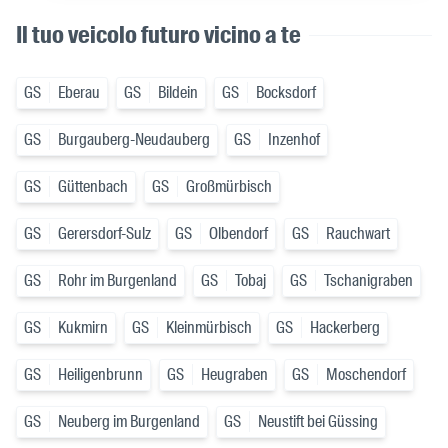
Il tuo veicolo futuro vicino a te
GS
Eberau
GS
Bildein
GS
Bocksdorf
GS
Burgauberg-Neudauberg
GS
Inzenhof
GS
Güttenbach
GS
Großmürbisch
GS
Gerersdorf-Sulz
GS
Olbendorf
GS
Rauchwart
GS
Rohr im Burgenland
GS
Tobaj
GS
Tschanigraben
GS
Kukmirn
GS
Kleinmürbisch
GS
Hackerberg
GS
Heiligenbrunn
GS
Heugraben
GS
Moschendorf
GS
Neuberg im Burgenland
GS
Neustift bei Güssing