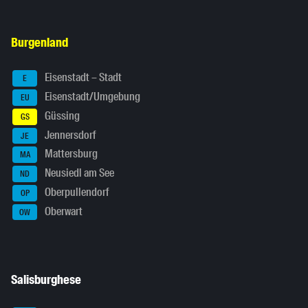
Burgenland
Eisenstadt – Stadt
E
Eisenstadt/Umgebung
EU
Güssing
GS
Jennersdorf
JE
Mattersburg
MA
Neusiedl am See
ND
Oberpullendorf
OP
Oberwart
OW
Salisburghese