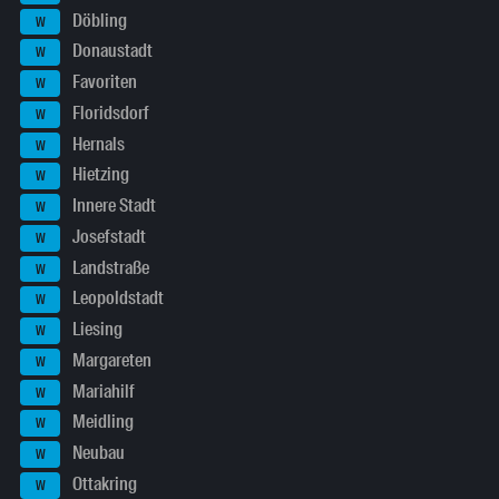
Döbling
W
Donaustadt
W
Favoriten
W
Floridsdorf
W
Hernals
W
Hietzing
W
Innere Stadt
W
Josefstadt
W
Landstraße
W
Leopoldstadt
W
Liesing
W
Margareten
W
Mariahilf
W
Meidling
W
Neubau
W
Ottakring
W