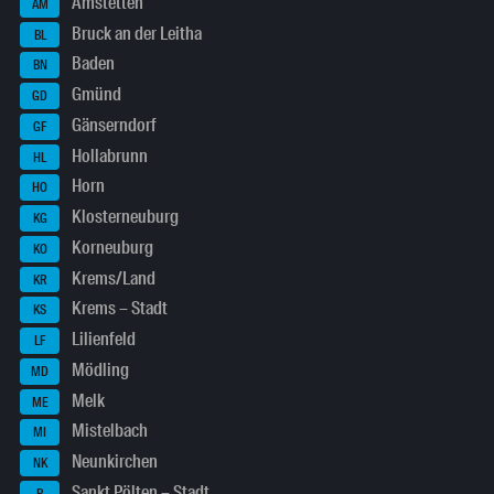
Amstetten
AM
Bruck an der Leitha
BL
Baden
BN
Gmünd
GD
Gänserndorf
GF
Hollabrunn
HL
Horn
HO
Klosterneuburg
KG
Korneuburg
KO
Krems/Land
KR
Krems – Stadt
KS
Lilienfeld
LF
Mödling
MD
Melk
ME
Mistelbach
MI
Neunkirchen
NK
Sankt Pölten – Stadt
P