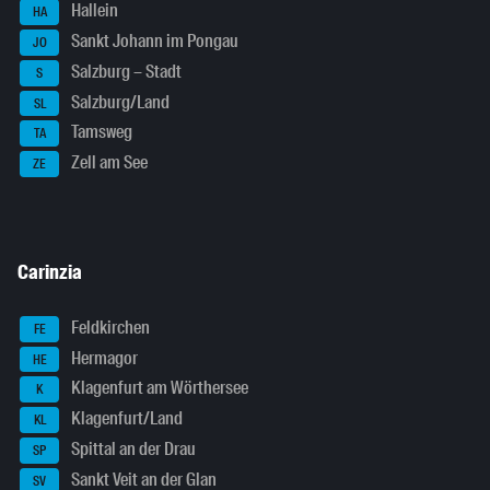
Hallein
HA
Sankt Johann im Pongau
JO
Salzburg – Stadt
S
Salzburg/Land
SL
Tamsweg
TA
Zell am See
ZE
Carinzia
Feldkirchen
FE
Hermagor
HE
Klagenfurt am Wörthersee
K
Klagenfurt/Land
KL
Spittal an der Drau
SP
Sankt Veit an der Glan
SV