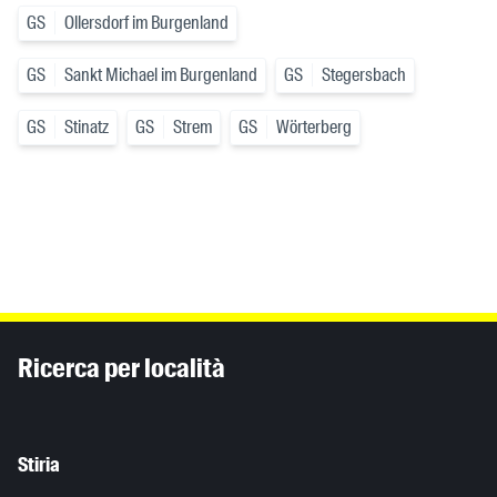
GS
Ollersdorf im Burgenland
GS
Sankt Michael im Burgenland
GS
Stegersbach
GS
Stinatz
GS
Strem
GS
Wörterberg
Inhaltsinformationen
Ricerca per località
Stiria