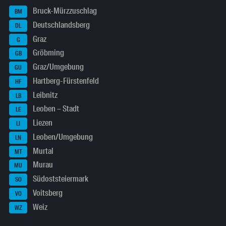
Bruck-Mürzzuschlag
BM
Deutschlandsberg
DL
Graz
G
Gröbming
GB
Graz/Umgebung
GU
Hartberg-Fürstenfeld
HF
Leibnitz
LB
Leoben – Stadt
LE
Liezen
LI
Leoben/Umgebung
LN
Murtal
MT
Murau
MU
Südoststeiermark
SO
Voitsberg
VO
Weiz
WZ