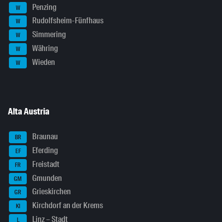
Penzing
W
Rudolfsheim-Fünfhaus
W
Simmering
W
Währing
W
Wieden
W
Alta Austria
Braunau
BR
Eferding
EF
Freistadt
FR
Gmunden
GM
Grieskirchen
GR
Kirchdorf an der Krems
KI
Linz – Stadt
L