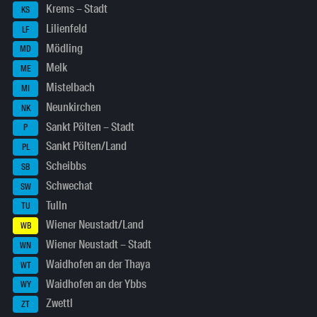
Krems – Stadt
KS
Lilienfeld
LF
Mödling
MD
Melk
ME
Mistelbach
MI
Neunkirchen
NK
Sankt Pölten – Stadt
P
Sankt Pölten/Land
PL
Scheibbs
SB
Schwechat
SW
Tulln
TU
Wiener Neustadt/Land
WB
Wiener Neustadt – Stadt
WN
Waidhofen an der Thaya
WT
Waidhofen an der Ybbs
WY
Zwettl
ZT