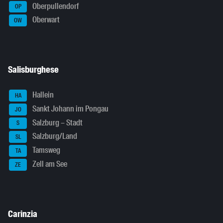
Oberpullendorf
OP
Oberwart
OW
Salisburghese
Hallein
HA
Sankt Johann im Pongau
JO
Salzburg – Stadt
S
Salzburg/Land
SL
Tamsweg
TA
Zell am See
ZE
Carinzia