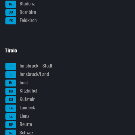
Bludenz
BZ
Dornbirn
DO
Feldkirch
FK
Tirolo
Innsbruck – Stadt
I
Innsbruck/Land
IL
Imst
IM
Kitzbühel
KB
Kufstein
KU
Landeck
LA
Lienz
LZ
Reutte
RE
Schwaz
SZ