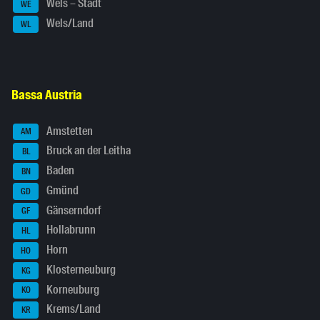
Wels – Stadt
WE
Wels/Land
WL
Bassa Austria
Amstetten
AM
Bruck an der Leitha
BL
Baden
BN
Gmünd
GD
Gänserndorf
GF
Hollabrunn
HL
Horn
HO
Klosterneuburg
KG
Korneuburg
KO
Krems/Land
KR