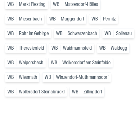
WB
Markt Piesting
WB
Matzendorf-Hölles
WB
Miesenbach
WB
Muggendorf
WB
Pernitz
WB
Rohr im Gebirge
WB
Schwarzenbach
WB
Sollenau
WB
Theresienfeld
WB
Waidmannsfeld
WB
Waldegg
WB
Walpersbach
WB
Weikersdorf am Steinfelde
WB
Wiesmath
WB
Winzendorf-Muthmannsdorf
WB
Wöllersdorf-Steinabrückl
WB
Zillingdorf