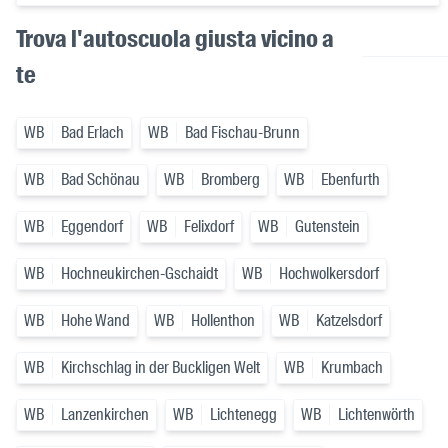
Trova l'autoscuola giusta vicino a
te
WB
Bad Erlach
WB
Bad Fischau-Brunn
WB
Bad Schönau
WB
Bromberg
WB
Ebenfurth
WB
Eggendorf
WB
Felixdorf
WB
Gutenstein
WB
Hochneukirchen-Gschaidt
WB
Hochwolkersdorf
WB
Hohe Wand
WB
Hollenthon
WB
Katzelsdorf
WB
Kirchschlag in der Buckligen Welt
WB
Krumbach
WB
Lanzenkirchen
WB
Lichtenegg
WB
Lichtenwörth