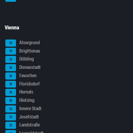
Vienna
Alsergrund
W
Brigittenau
W
Döbling
W
Donaustadt
W
Favoriten
W
Floridsdorf
W
Hernals
W
Hietzing
W
Innere Stadt
W
Josefstadt
W
Landstraße
W