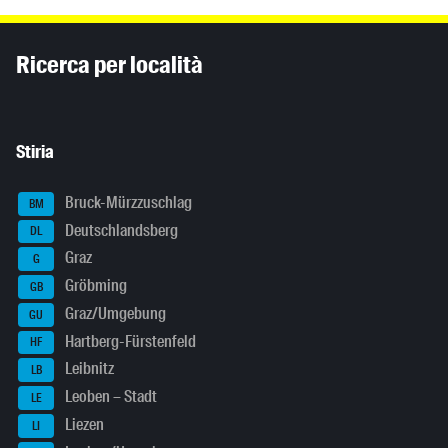
Inhaltsinformationen
Ricerca per località
Stiria
Bruck-Mürzzuschlag
BM
Deutschlandsberg
DL
Graz
G
Gröbming
GB
Graz/Umgebung
GU
Hartberg-Fürstenfeld
HF
Leibnitz
LB
Leoben – Stadt
LE
Liezen
LI