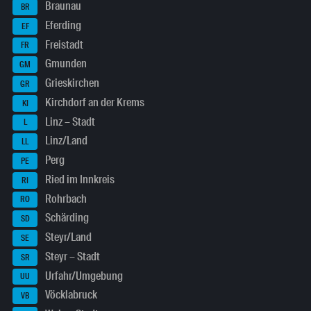
Braunau
BR
Eferding
EF
Freistadt
FR
Gmunden
GM
Grieskirchen
GR
Kirchdorf an der Krems
KI
Linz – Stadt
L
Linz/Land
LL
Perg
PE
Ried im Innkreis
RI
Rohrbach
RO
Schärding
SD
Steyr/Land
SE
Steyr – Stadt
SR
Urfahr/Umgebung
UU
Vöcklabruck
VB