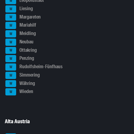
Leopoldstadt
W
Liesing
W
Margareten
W
Mariahilf
W
Meidling
W
Neubau
W
Ottakring
W
Penzing
W
Rudolfsheim-Fünfhaus
W
Simmering
W
Währing
W
Wieden
W
Alta Austria