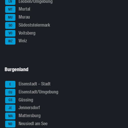
Leoben/Umgebung
LN
Murtal
MT
Murau
MU
Südoststeiermark
SO
Voitsberg
VO
Weiz
WZ
Burgenland
Eisenstadt – Stadt
E
Eisenstadt/Umgebung
EU
Güssing
GS
Jennersdorf
JE
Mattersburg
MA
Neusiedl am See
ND