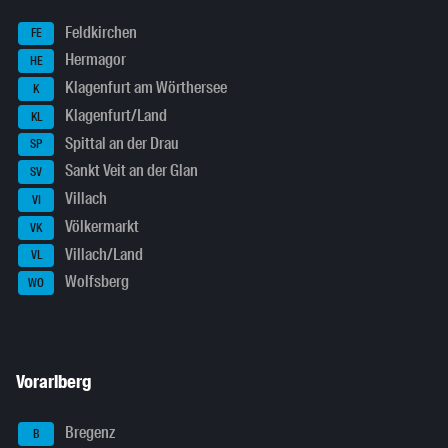
Feldkirchen
FE
Hermagor
HE
Klagenfurt am Wörthersee
K
Klagenfurt/Land
KL
Spittal an der Drau
SP
Sankt Veit an der Glan
SV
Villach
VI
Völkermarkt
VK
Villach/Land
VL
Wolfsberg
WO
Vorarlberg
Bregenz
B