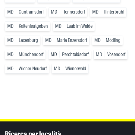
MD
Guntramsdorf
MD
Hennersdorf
MD
Hinterbrühl
MD
Kaltenleutgeben
MD
Laab im Walde
MD
Laxenburg
MD
Maria Enzersdorf
MD
Mödling
MD
Münchendorf
MD
Perchtoldsdorf
MD
Vösendorf
MD
Wiener Neudorf
MD
Wienerwald
Inhaltsinformationen
Ricerca per località