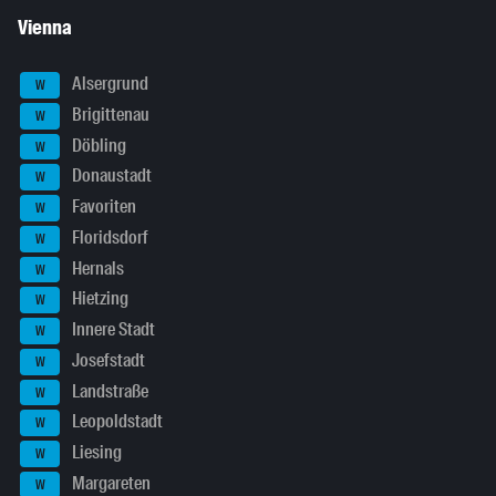
Vienna
Alsergrund
W
Brigittenau
W
Döbling
W
Donaustadt
W
Favoriten
W
Floridsdorf
W
Hernals
W
Hietzing
W
Innere Stadt
W
Josefstadt
W
Landstraße
W
Leopoldstadt
W
Liesing
W
Margareten
W