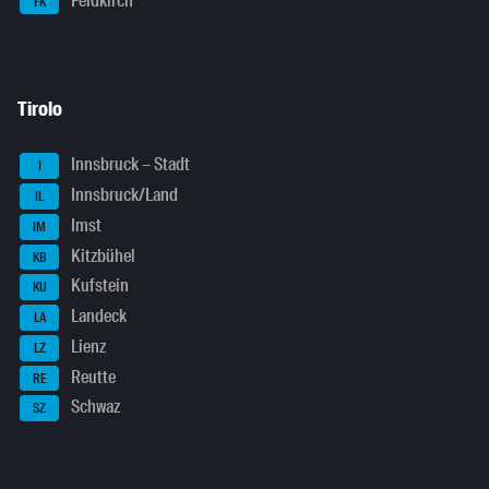
Feldkirch
FK
Tirolo
Innsbruck – Stadt
I
Innsbruck/Land
IL
Imst
IM
Kitzbühel
KB
Kufstein
KU
Landeck
LA
Lienz
LZ
Reutte
RE
Schwaz
SZ