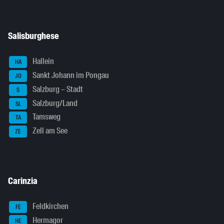
Salisburghese
Hallein
HA
Sankt Johann im Pongau
JO
Salzburg – Stadt
S
Salzburg/Land
SL
Tamsweg
TA
Zell am See
ZE
Carinzia
Feldkirchen
FE
Hermagor
HE