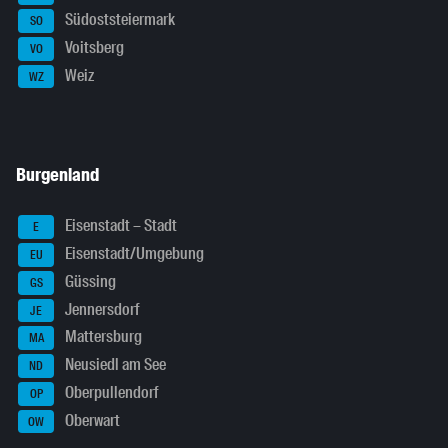
Südoststeiermark
SO
Voitsberg
VO
Weiz
WZ
Burgenland
Eisenstadt – Stadt
E
Eisenstadt/Umgebung
EU
Güssing
GS
Jennersdorf
JE
Mattersburg
MA
Neusiedl am See
ND
Oberpullendorf
OP
Oberwart
OW