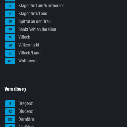
Klagenfurt am Wörthersee
K
Klagenfurt/Land
KL
Spittal an der Drau
SP
Sankt Veit an der Glan
SV
Villach
VI
Völkermarkt
VK
Villach/Land
VL
Wolfsberg
WO
Vorarlberg
Bregenz
B
Bludenz
BZ
Dornbirn
DO