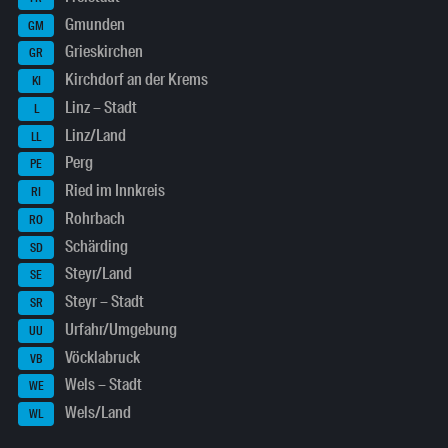
Gmunden
GM
Grieskirchen
GR
Kirchdorf an der Krems
KI
Linz – Stadt
L
Linz/Land
LL
Perg
PE
Ried im Innkreis
RI
Rohrbach
RO
Schärding
SD
Steyr/Land
SE
Steyr – Stadt
SR
Urfahr/Umgebung
UU
Vöcklabruck
VB
Wels – Stadt
WE
Wels/Land
WL