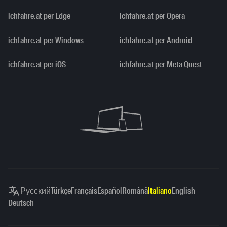
ichfahre.at per Edge
ichfahre.at per Opera
ichfahre.at per Windows
ichfahre.at per Android
ichfahre.at per iOS
ichfahre.at per Meta Quest
Русский
Türkçe
Français
Español
Română
Italiano
English
Deutsch