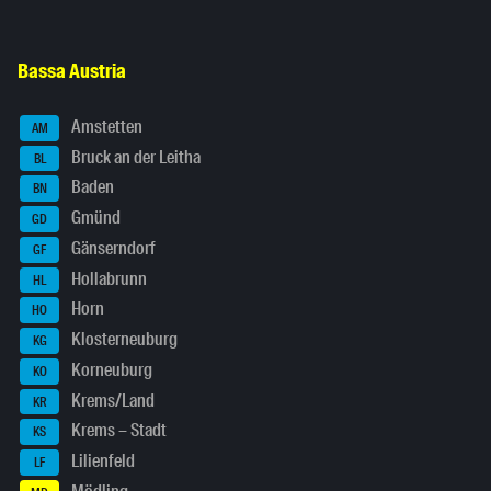
Bassa Austria
Amstetten
AM
Bruck an der Leitha
BL
Baden
BN
Gmünd
GD
Gänserndorf
GF
Hollabrunn
HL
Horn
HO
Klosterneuburg
KG
Korneuburg
KO
Krems/Land
KR
Krems – Stadt
KS
Lilienfeld
LF