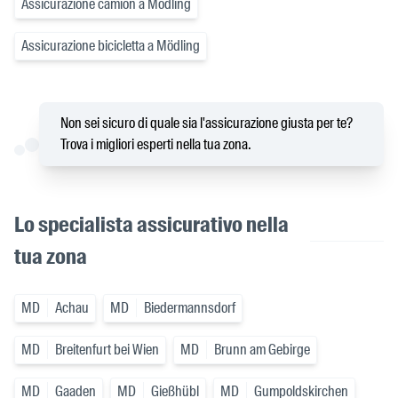
Assicurazione camion a Mödling
Assicurazione bicicletta a Mödling
Non sei sicuro di quale sia l'assicurazione giusta per te?
Trova i migliori esperti nella tua zona.
Lo specialista assicurativo nella
tua zona
MD
Achau
MD
Biedermannsdorf
MD
Breitenfurt bei Wien
MD
Brunn am Gebirge
MD
Gaaden
MD
Gießhübl
MD
Gumpoldskirchen