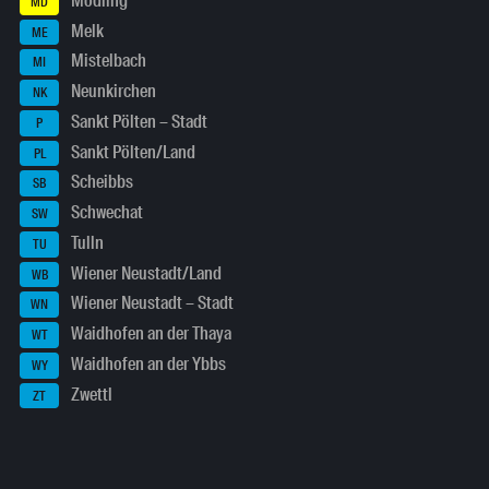
Mödling
MD
Melk
ME
Mistelbach
MI
Neunkirchen
NK
Sankt Pölten – Stadt
P
Sankt Pölten/Land
PL
Scheibbs
SB
Schwechat
SW
Tulln
TU
Wiener Neustadt/Land
WB
Wiener Neustadt – Stadt
WN
Waidhofen an der Thaya
WT
Waidhofen an der Ybbs
WY
Zwettl
ZT