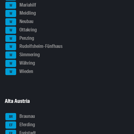
Mariahilf
W
Meidling
W
Neubau
W
Ottakring
W
Penzing
W
Rudolfsheim-Fünfhaus
W
Simmering
W
Währing
W
Wieden
W
Alta Austria
Braunau
BR
Eferding
EF
Freistadt
FR