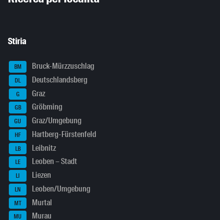
Stiria
Bruck-Mürzzuschlag
BM
Deutschlandsberg
DL
Graz
G
Gröbming
GB
Graz/Umgebung
GU
Hartberg-Fürstenfeld
HF
Leibnitz
LB
Leoben – Stadt
LE
Liezen
LI
Leoben/Umgebung
LN
Murtal
MT
Murau
MU