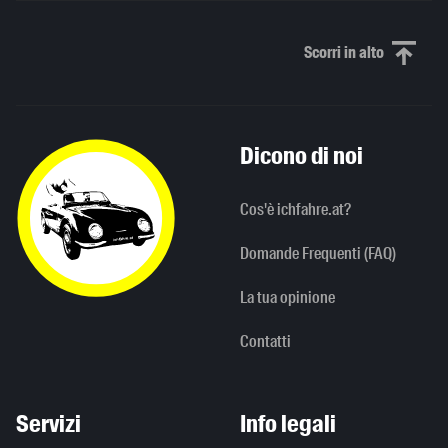
Scorri in alto
Scorri in alto
Dicono di noi
Cos'è ichfahre.at?
Domande Frequenti (FAQ)
La tua opinione
Contatti
Servizi
Info legali