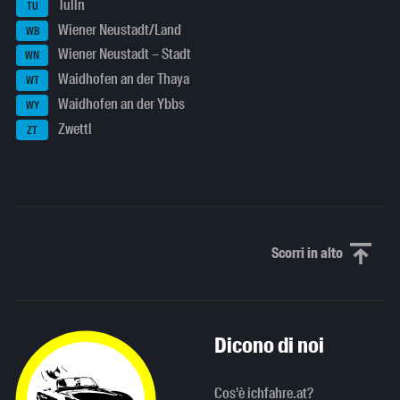
Tulln
TU
Wiener Neustadt/Land
WB
Wiener Neustadt – Stadt
WN
Waidhofen an der Thaya
WT
Waidhofen an der Ybbs
WY
Zwettl
ZT
Scorri in alto
Scorri in alto
Dicono di noi
Cos'è ichfahre.at?