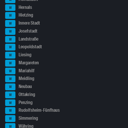
Hernals
W
Hietzing
W
Innere Stadt
W
Josefstadt
W
Landstraße
W
Leopoldstadt
W
Liesing
W
Margareten
W
Mariahilf
W
Meidling
W
Neubau
W
Ottakring
W
Penzing
W
Rudolfsheim-Fünfhaus
W
Simmering
W
Währing
W