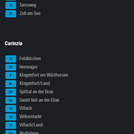
Tamsweg
TA
Zell am See
ZE
Carinzia
Feldkirchen
FE
Hermagor
HE
Klagenfurt am Wörthersee
K
Klagenfurt/Land
KL
Spittal an der Drau
SP
Sankt Veit an der Glan
SV
Villach
VI
Völkermarkt
VK
Villach/Land
VL
Wolfsberg
WO