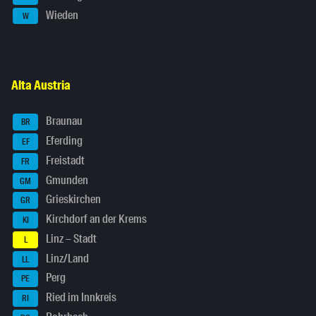
Wieden
W
Alta Austria
Braunau
BR
Eferding
EF
Freistadt
FR
Gmunden
GM
Grieskirchen
GR
Kirchdorf an der Krems
KI
Linz – Stadt
L
Linz/Land
LL
Perg
PE
Ried im Innkreis
RI