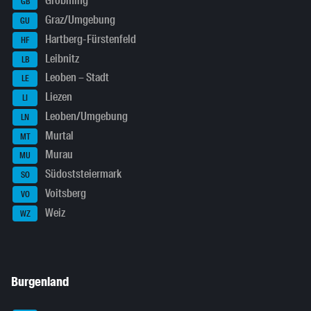
Gröbming
GB
Graz/Umgebung
GU
Hartberg-Fürstenfeld
HF
Leibnitz
LB
Leoben – Stadt
LE
Liezen
LI
Leoben/Umgebung
LN
Murtal
MT
Murau
MU
Südoststeiermark
SO
Voitsberg
VO
Weiz
WZ
Burgenland