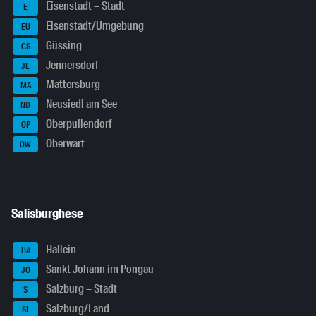
Eisenstadt – Stadt
E
Eisenstadt/Umgebung
EU
Güssing
GS
Jennersdorf
JE
Mattersburg
MA
Neusiedl am See
ND
Oberpullendorf
OP
Oberwart
OW
Salisburghese
Hallein
HA
Sankt Johann im Pongau
JO
Salzburg – Stadt
S
Salzburg/Land
SL