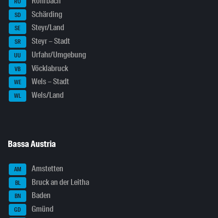
Rohrbach
RO
Schärding
SD
Steyr/Land
SE
Steyr – Stadt
SR
Urfahr/Umgebung
UU
Vöcklabruck
VB
Wels – Stadt
WE
Wels/Land
WL
Bassa Austria
Amstetten
AM
Bruck an der Leitha
BL
Baden
BN
Gmünd
GD