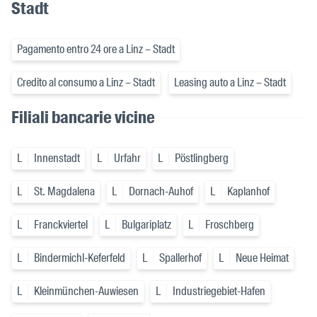
Stadt
Pagamento entro 24 ore a Linz – Stadt
Credito al consumo a Linz – Stadt
Leasing auto a Linz – Stadt
Filiali bancarie vicine
L
Innenstadt
L
Urfahr
L
Pöstlingberg
L
St. Magdalena
L
Dornach-Auhof
L
Kaplanhof
L
Franckviertel
L
Bulgariplatz
L
Froschberg
L
Bindermichl-Keferfeld
L
Spallerhof
L
Neue Heimat
L
Kleinmünchen-Auwiesen
L
Industriegebiet-Hafen