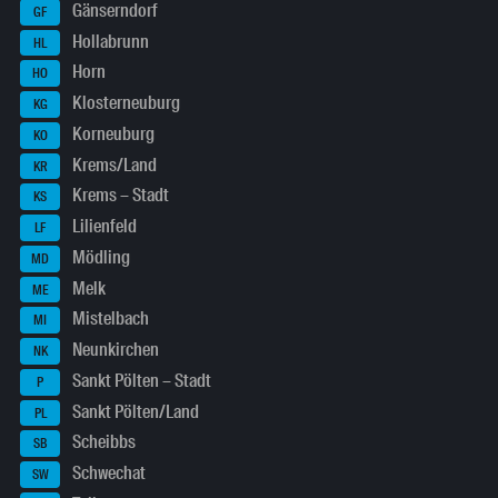
Gänserndorf
GF
Hollabrunn
HL
Horn
HO
Klosterneuburg
KG
Korneuburg
KO
Krems/Land
KR
Krems – Stadt
KS
Lilienfeld
LF
Mödling
MD
Melk
ME
Mistelbach
MI
Neunkirchen
NK
Sankt Pölten – Stadt
P
Sankt Pölten/Land
PL
Scheibbs
SB
Schwechat
SW