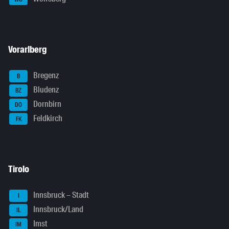
Vorarlberg
Bregenz
B
Bludenz
BZ
Dornbirn
DO
Feldkirch
FK
Tirolo
Innsbruck – Stadt
I
Innsbruck/Land
IL
Imst
IM