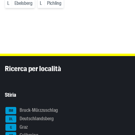
L
Ebelsberg
L
Pichling
Inhaltsinformationen
Ricerca per località
Stiria
Bruck-Mürzzuschlag
BM
Deutschlandsberg
DL
Graz
G