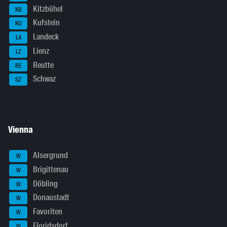
Kitzbühel
KB
Kufstein
KU
Landeck
LA
Lienz
LZ
Reutte
RE
Schwaz
SZ
Vienna
Alsergrund
W
Brigittenau
W
Döbling
W
Donaustadt
W
Favoriten
W
Floridsdorf
W