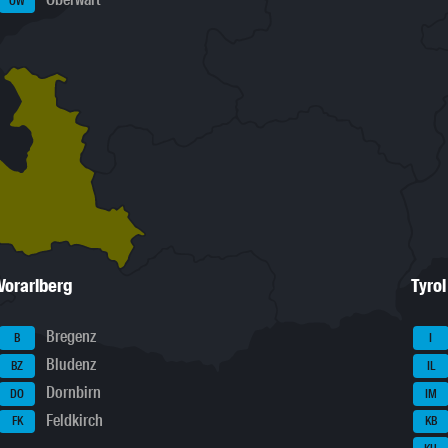
Oberwart
OW
Vorarlberg
Tyrol
Bregenz
B
I
Bludenz
BZ
IL
Dornbirn
DO
IM
Feldkirch
FK
KB