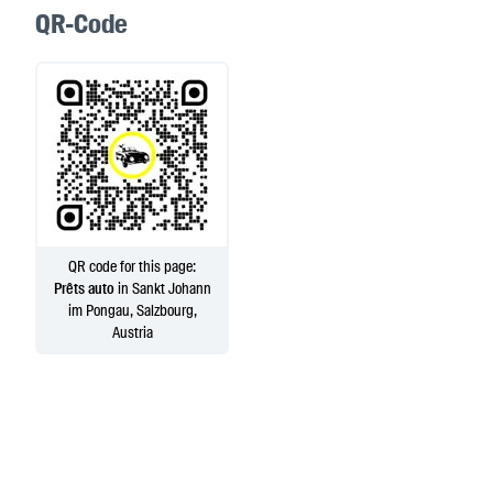
QR-Code
QR code for this page:
Prêts auto
in Sankt Johann
im Pongau, Salzbourg,
Austria