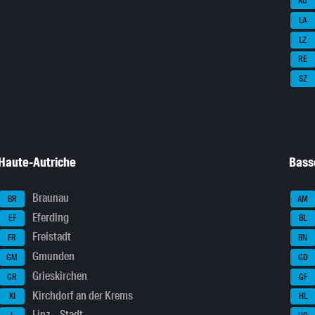
KU
LA
LZ
RE
SZ
Haute-Autriche
Bass
Braunau
BR
AM
Eferding
EF
BL
Freistadt
FR
BN
Gmunden
GM
GD
Grieskirchen
GR
GF
Kirchdorf an der Krems
KI
HL