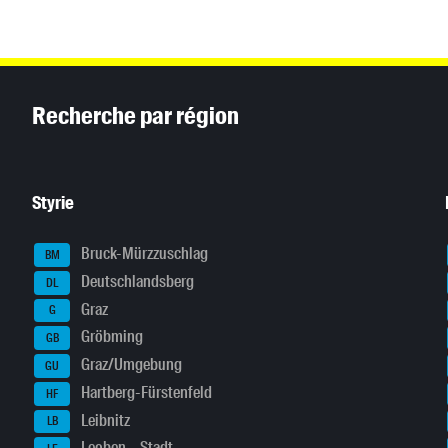
Inhaltsinformationen
Recherche par région
Styrie
Bruck-Mürzzuschlag
BM
Deutschlandsberg
DL
Graz
G
Gröbming
GB
Graz/Umgebung
GU
Hartberg-Fürstenfeld
HF
Leibnitz
LB