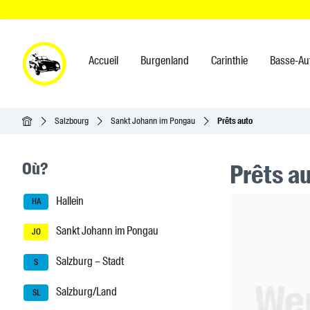
Accueil
Burgenland
Carinthie
Basse-Au
Accueil
Salzbourg
Sankt Johann im Pongau
Prêts auto
Seitenleisten-Navigation
Où?
Prêts au
Hallein
Header Ban
HA
Sankt Johann im Pongau
JO
Salzburg – Stadt
S
Salzburg/Land
SL