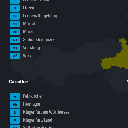
Leoben – Stadt
LE
Liezen
LI
Leoben/Umgebung
LN
Murtal
MT
Murau
MU
Südoststeiermark
SO
Voitsberg
VO
Weiz
WZ
Carinthie
Feldkirchen
FE
Hermagor
HE
Klagenfurt am Wörthersee
K
Klagenfurt/Land
KL