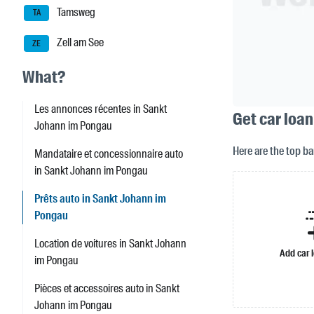
Tamsweg
TA
Zell am See
ZE
What?
Les annonces récentes in Sankt
Get car loa
Johann im Pongau
Here are the top b
Mandataire et concessionnaire auto
in Sankt Johann im Pongau
Prêts auto in Sankt Johann im
Pongau
Location de voitures in Sankt Johann
Add car 
im Pongau
Pièces et accessoires auto in Sankt
Johann im Pongau