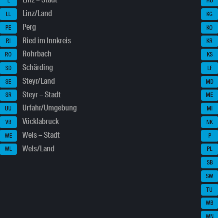
Linz – Stadt
L
HO
Linz/Land
LL
KG
Perg
PE
KO
Ried im Innkreis
RI
KR
Rohrbach
RO
KS
Schärding
SD
LF
Steyr/Land
SE
MD
Steyr – Stadt
SR
ME
Urfahr/Umgebung
UU
MI
Vöcklabruck
VB
NK
Wels – Stadt
WE
P
Wels/Land
WL
PL
SB
SW
TU
WB
WN