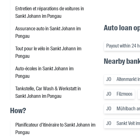
Entretien et réparations de voitures in
Sankt Johann im Pongau
Auto loan o
Assurance auto in Sankt Johann im
Pongau
Payout within 24 
Tout pour le vélo in Sankt Johann im
Pongau
Nearby ban
Auto-écoles in Sankt Johann im
Pongau
JO
Altenmarkt 
Tankstelle, Car Wash & Werkstatt in
JO
Filzmoos
Sankt Johann im Pongau
JO
Mühlbach a
How?
JO
Sankt Veit i
Planificateur d'itinéraire to Sankt Johann im
Pongau