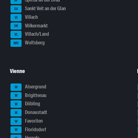
Spittal an der Drau
SP
Sankt Veit an der Glan
SV
Villach
VI
Völkermarkt
VK
Villach/Land
VL
Wolfsberg
WO
Vienne
Alsergrund
W
Brigittenau
W
Döbling
W
Donaustadt
W
Favoriten
W
Floridsdorf
W