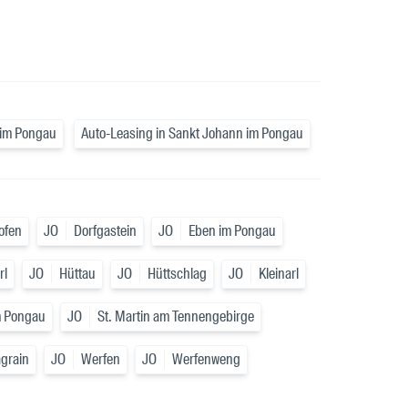
 im Pongau
Auto-Leasing in Sankt Johann im Pongau
ofen
JO
Dorfgastein
JO
Eben im Pongau
rl
JO
Hüttau
JO
Hüttschlag
JO
Kleinarl
m Pongau
JO
St. Martin am Tennengebirge
grain
JO
Werfen
JO
Werfenweng