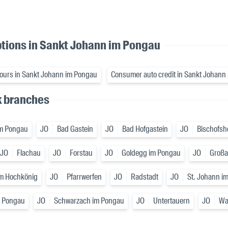
ptions in Sankt Johann im Pongau
hours in Sankt Johann im Pongau
Consumer auto credit in Sankt Johann
k branches
im Pongau
JO
Bad Gastein
JO
Bad Hofgastein
JO
Bischofsh
JO
Flachau
JO
Forstau
JO
Goldegg im Pongau
JO
Großa
m Hochkönig
JO
Pfarrwerfen
JO
Radstadt
JO
St. Johann i
m Pongau
JO
Schwarzach im Pongau
JO
Untertauern
JO
Wa