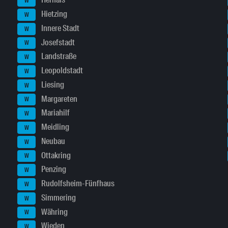
Hernals
W
Hietzing
W
Innere Stadt
W
Josefstadt
W
Landstraße
W
Leopoldstadt
W
Liesing
W
Margareten
W
Mariahilf
W
Meidling
W
Neubau
W
Ottakring
W
Penzing
W
Rudolfsheim-Fünfhaus
W
Simmering
W
Währing
W
Wieden
W