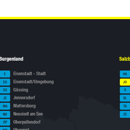
Burgenland
Salz
Eisenstadt – Stadt
E
HA
Eisenstadt/Umgebung
EU
JO
Güssing
GS
S
Jennersdorf
JE
SL
Mattersburg
MA
TA
Neusiedl am See
ND
ZE
Oberpullendorf
OP