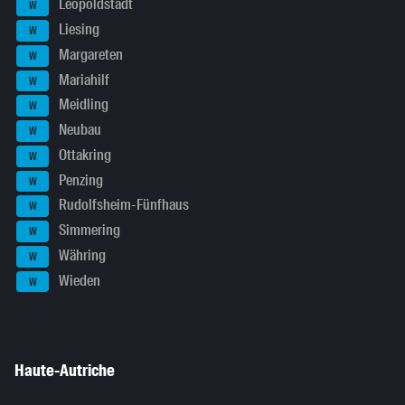
Leopoldstadt
W
Liesing
W
Margareten
W
Mariahilf
W
Meidling
W
Neubau
W
Ottakring
W
Penzing
W
Rudolfsheim-Fünfhaus
W
Simmering
W
Währing
W
Wieden
W
Haute-Autriche