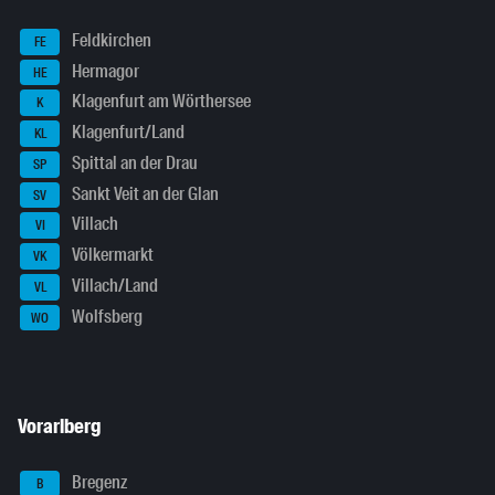
Feldkirchen
FE
Hermagor
HE
Klagenfurt am Wörthersee
K
Klagenfurt/Land
KL
Spittal an der Drau
SP
Sankt Veit an der Glan
SV
Villach
VI
Völkermarkt
VK
Villach/Land
VL
Wolfsberg
WO
Vorarlberg
Bregenz
B