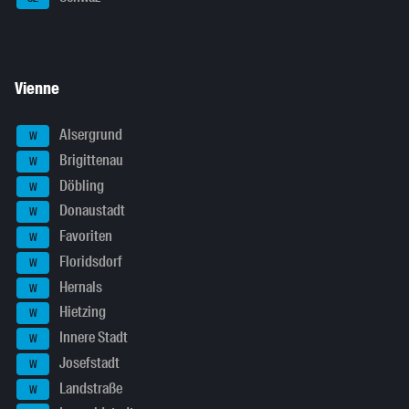
Vienne
Alsergrund
W
Brigittenau
W
Döbling
W
Donaustadt
W
Favoriten
W
Floridsdorf
W
Hernals
W
Hietzing
W
Innere Stadt
W
Josefstadt
W
Landstraße
W