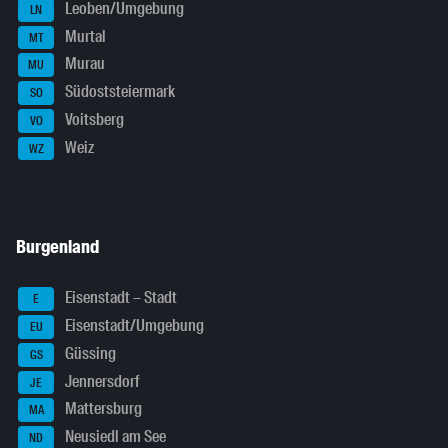
Leoben/Umgebung
LN
Murtal
MT
Murau
MU
Südoststeiermark
SO
Voitsberg
VO
Weiz
WZ
Burgenland
Eisenstadt – Stadt
E
Eisenstadt/Umgebung
EU
Güssing
GS
Jennersdorf
JE
Mattersburg
MA
Neusiedl am See
ND