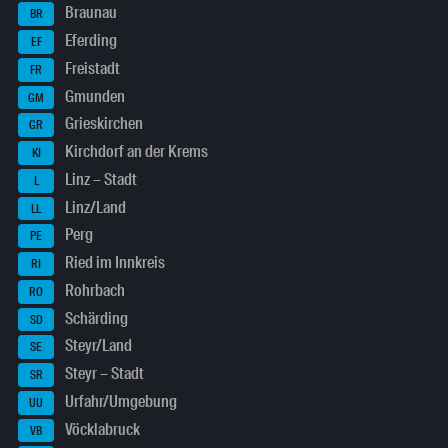
Braunau
BR
Eferding
EF
Freistadt
FR
Gmunden
GM
Grieskirchen
GR
Kirchdorf an der Krems
KI
Linz – Stadt
L
Linz/Land
LL
Perg
PE
Ried im Innkreis
RI
Rohrbach
RO
Schärding
SD
Steyr/Land
SE
Steyr – Stadt
SR
Urfahr/Umgebung
UU
Vöcklabruck
VB