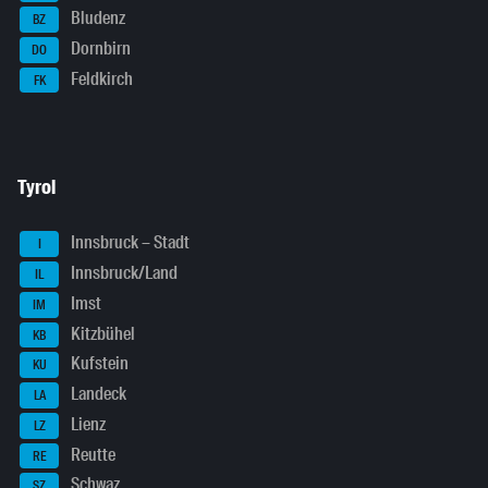
Bludenz
BZ
Dornbirn
DO
Feldkirch
FK
Tyrol
Innsbruck – Stadt
I
Innsbruck/Land
IL
Imst
IM
Kitzbühel
KB
Kufstein
KU
Landeck
LA
Lienz
LZ
Reutte
RE
Schwaz
SZ