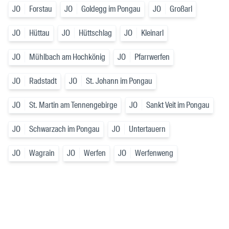
JO
Forstau
JO
Goldegg im Pongau
JO
Großarl
JO
Hüttau
JO
Hüttschlag
JO
Kleinarl
JO
Mühlbach am Hochkönig
JO
Pfarrwerfen
JO
Radstadt
JO
St. Johann im Pongau
JO
St. Martin am Tennengebirge
JO
Sankt Veit im Pongau
JO
Schwarzach im Pongau
JO
Untertauern
JO
Wagrain
JO
Werfen
JO
Werfenweng