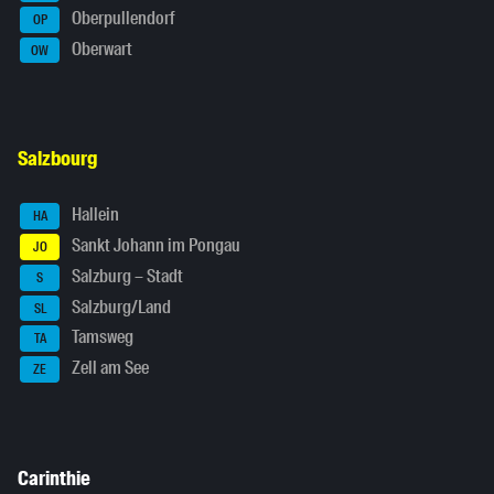
Oberpullendorf
OP
Oberwart
OW
Salzbourg
Hallein
HA
Sankt Johann im Pongau
JO
Salzburg – Stadt
S
Salzburg/Land
SL
Tamsweg
TA
Zell am See
ZE
Carinthie