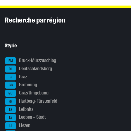
Inhaltsinformationen
Recherche par région
Styrie
Bruck-Mürzzuschlag
BM
Deutschlandsberg
DL
Graz
G
Gröbming
GB
Graz/Umgebung
GU
Hartberg-Fürstenfeld
HF
Leibnitz
LB
Leoben – Stadt
LE
Liezen
LI