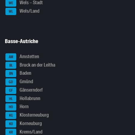
Wels – Stadt
WE
Wels/Land
WL
Basse-Autriche
Amstetten
AM
Bruck an der Leitha
BL
Baden
BN
Gmünd
GD
Gänserndorf
GF
Hollabrunn
HL
Horn
HO
Klosterneuburg
KG
Korneuburg
KO
Krems/Land
KR