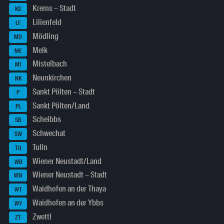
Krems – Stadt
KS
Lilienfeld
LF
Mödling
MD
Melk
ME
Mistelbach
MI
Neunkirchen
NK
Sankt Pölten – Stadt
P
Sankt Pölten/Land
PL
Scheibbs
SB
Schwechat
SW
Tulln
TU
Wiener Neustadt/Land
WB
Wiener Neustadt – Stadt
WN
Waidhofen an der Thaya
WT
Waidhofen an der Ybbs
WY
Zwettl
ZT