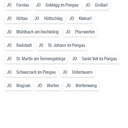
JO
Forstau
JO
Goldegg im Pongau
JO
Großarl
JO
Hüttau
JO
Hüttschlag
JO
Kleinarl
JO
Mühlbach am Hochkönig
JO
Pfarrwerfen
JO
Radstadt
JO
St. Johann im Pongau
JO
St. Martin am Tennengebirge
JO
Sankt Veit im Pongau
JO
Schwarzach im Pongau
JO
Untertauern
JO
Wagrain
JO
Werfen
JO
Werfenweng