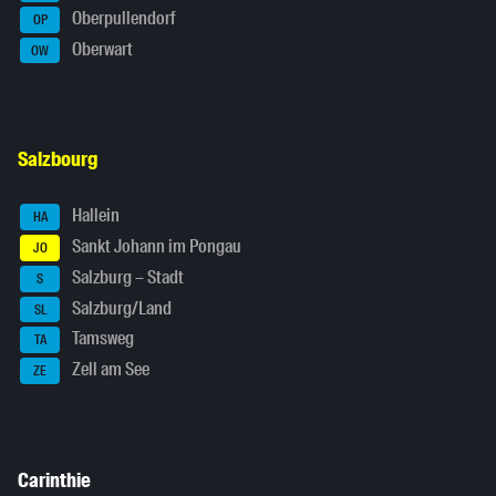
Oberpullendorf
OP
Oberwart
OW
Salzbourg
Hallein
HA
Sankt Johann im Pongau
JO
Salzburg – Stadt
S
Salzburg/Land
SL
Tamsweg
TA
Zell am See
ZE
Carinthie