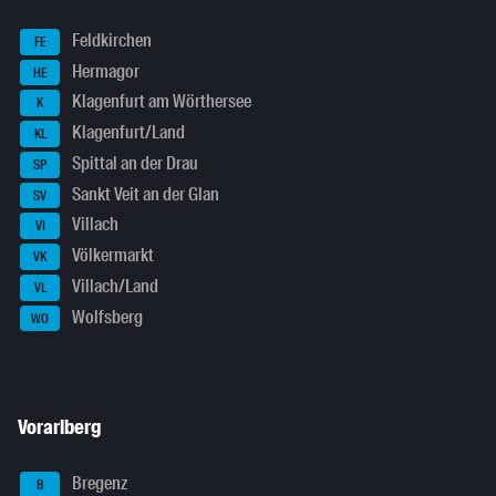
Feldkirchen
FE
Hermagor
HE
Klagenfurt am Wörthersee
K
Klagenfurt/Land
KL
Spittal an der Drau
SP
Sankt Veit an der Glan
SV
Villach
VI
Völkermarkt
VK
Villach/Land
VL
Wolfsberg
WO
Vorarlberg
Bregenz
B