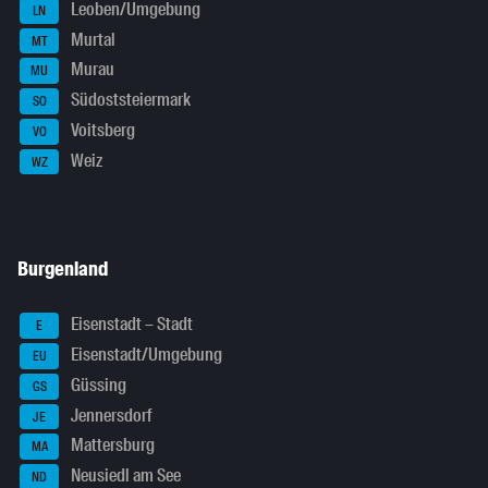
Leoben/Umgebung
LN
Murtal
MT
Murau
MU
Südoststeiermark
SO
Voitsberg
VO
Weiz
WZ
Burgenland
Eisenstadt – Stadt
E
Eisenstadt/Umgebung
EU
Güssing
GS
Jennersdorf
JE
Mattersburg
MA
Neusiedl am See
ND