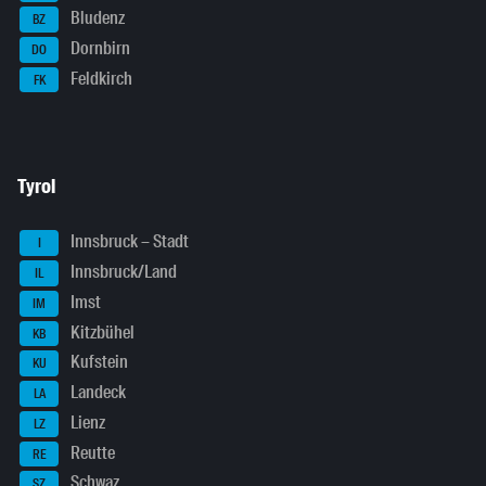
Bludenz
BZ
Dornbirn
DO
Feldkirch
FK
Tyrol
Innsbruck – Stadt
I
Innsbruck/Land
IL
Imst
IM
Kitzbühel
KB
Kufstein
KU
Landeck
LA
Lienz
LZ
Reutte
RE
Schwaz
SZ