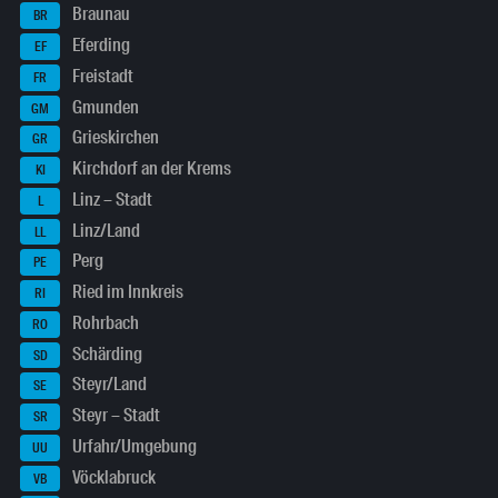
Braunau
BR
Eferding
EF
Freistadt
FR
Gmunden
GM
Grieskirchen
GR
Kirchdorf an der Krems
KI
Linz – Stadt
L
Linz/Land
LL
Perg
PE
Ried im Innkreis
RI
Rohrbach
RO
Schärding
SD
Steyr/Land
SE
Steyr – Stadt
SR
Urfahr/Umgebung
UU
Vöcklabruck
VB