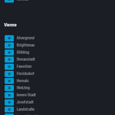
Vienne
Alsergrund
W
Brigittenau
W
Döbling
W
Donaustadt
W
Favoriten
W
Floridsdorf
W
Hernals
W
Hietzing
W
Innere Stadt
W
Josefstadt
W
Landstraße
W