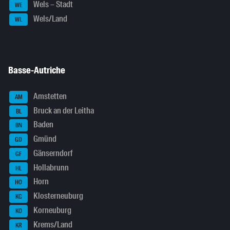
Wels – Stadt
WE
Wels/Land
WL
Basse-Autriche
Amstetten
AM
Bruck an der Leitha
BL
Baden
BN
Gmünd
GD
Gänserndorf
GF
Hollabrunn
HL
Horn
HO
Klosterneuburg
KG
Korneuburg
KO
Krems/Land
KR