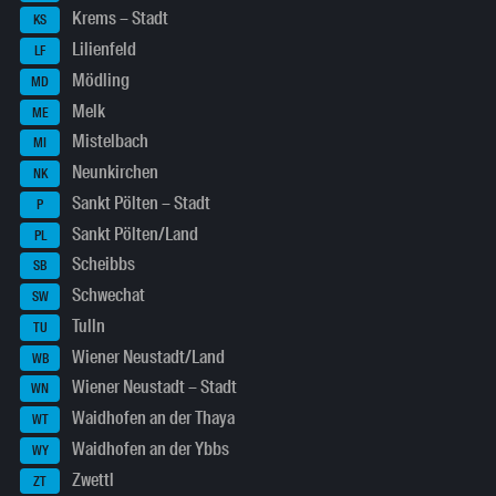
Krems – Stadt
KS
Lilienfeld
LF
Mödling
MD
Melk
ME
Mistelbach
MI
Neunkirchen
NK
Sankt Pölten – Stadt
P
Sankt Pölten/Land
PL
Scheibbs
SB
Schwechat
SW
Tulln
TU
Wiener Neustadt/Land
WB
Wiener Neustadt – Stadt
WN
Waidhofen an der Thaya
WT
Waidhofen an der Ybbs
WY
Zwettl
ZT