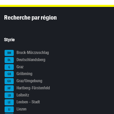
Inhaltsinformationen
Recherche par région
Styrie
Bruck-Mürzzuschlag
BM
Deutschlandsberg
DL
Graz
G
Gröbming
GB
Graz/Umgebung
GU
Hartberg-Fürstenfeld
HF
Leibnitz
LB
Leoben – Stadt
LE
Liezen
LI