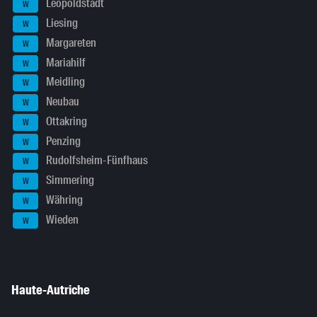
Leopoldstadt
W
Liesing
W
Margareten
W
Mariahilf
W
Meidling
W
Neubau
W
Ottakring
W
Penzing
W
Rudolfsheim-Fünfhaus
W
Simmering
W
Währing
W
Wieden
W
Haute-Autriche