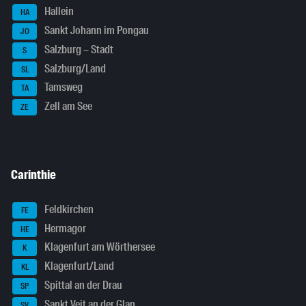
Hallein
HA
Sankt Johann im Pongau
JO
Salzburg – Stadt
S
Salzburg/Land
SL
Tamsweg
TA
Zell am See
ZE
Carinthie
Feldkirchen
FE
Hermagor
HE
Klagenfurt am Wörthersee
K
Klagenfurt/Land
KL
Spittal an der Drau
SP
Sankt Veit an der Glan
SV