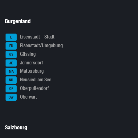
Burgenland
Eisenstadt – Stadt
E
Eisenstadt/Umgebung
EU
Güssing
GS
Jennersdorf
JE
Mattersburg
MA
Neusiedl am See
ND
Oberpullendorf
OP
Oberwart
OW
Salzbourg