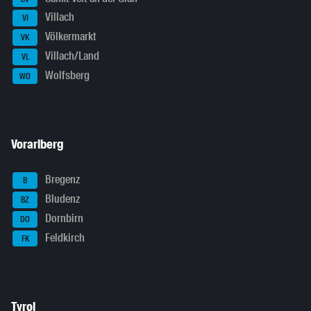
Villach
VI
Völkermarkt
VK
Villach/Land
VL
Wolfsberg
WO
Vorarlberg
Bregenz
B
Bludenz
BZ
Dornbirn
DO
Feldkirch
FK
Tyrol