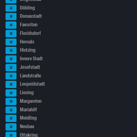
Döbling
W
Donaustadt
W
Favoriten
W
Floridsdorf
W
Hernals
W
Hietzing
W
Innere Stadt
W
Josefstadt
W
Landstraße
W
Leopoldstadt
W
Liesing
W
Margareten
W
Mariahilf
W
Meidling
W
Neubau
W
Ottakring
W