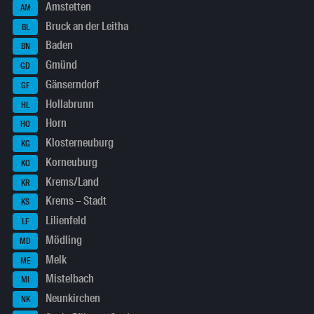
Amstetten
AM
Bruck an der Leitha
BL
Baden
BN
Gmünd
GD
Gänserndorf
GF
Hollabrunn
HL
Horn
HO
Klosterneuburg
KG
Korneuburg
KO
Krems/Land
KR
Krems – Stadt
KS
Lilienfeld
LF
Mödling
MD
Melk
ME
Mistelbach
MI
Neunkirchen
NK