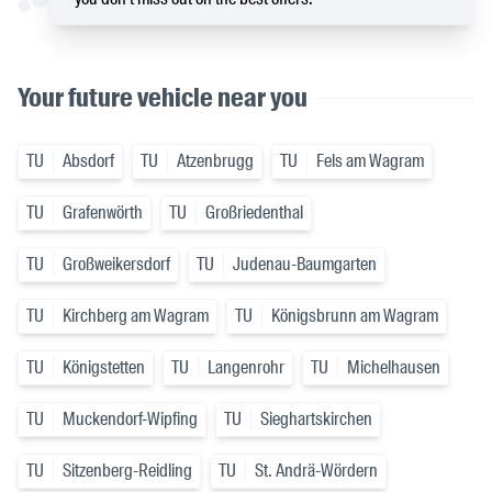
Your future vehicle near you
TU
Absdorf
TU
Atzenbrugg
TU
Fels am Wagram
TU
Grafenwörth
TU
Großriedenthal
TU
Großweikersdorf
TU
Judenau-Baumgarten
TU
Kirchberg am Wagram
TU
Königsbrunn am Wagram
TU
Königstetten
TU
Langenrohr
TU
Michelhausen
TU
Muckendorf-Wipfing
TU
Sieghartskirchen
TU
Sitzenberg-Reidling
TU
St. Andrä-Wördern