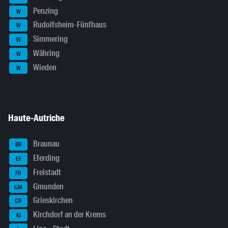
Penzing
W
Rudolfsheim-Fünfhaus
W
Simmering
W
Währing
W
Wieden
W
Haute-Autriche
Braunau
BR
Eferding
EF
Freistadt
FR
Gmunden
GM
Grieskirchen
GR
Kirchdorf an der Krems
KI