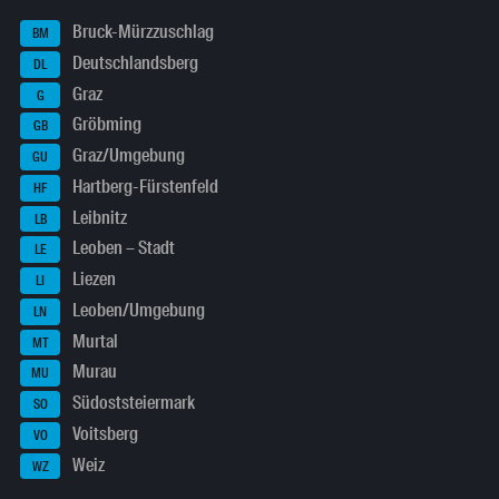
Bruck-Mürzzuschlag
BM
Deutschlandsberg
DL
Graz
G
Gröbming
GB
Graz/Umgebung
GU
Hartberg-Fürstenfeld
HF
Leibnitz
LB
Leoben – Stadt
LE
Liezen
LI
Leoben/Umgebung
LN
Murtal
MT
Murau
MU
Südoststeiermark
SO
Voitsberg
VO
Weiz
WZ