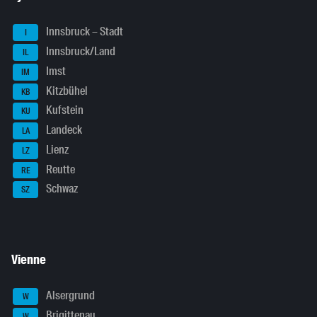
Innsbruck – Stadt
I
Innsbruck/Land
IL
Imst
IM
Kitzbühel
KB
Kufstein
KU
Landeck
LA
Lienz
LZ
Reutte
RE
Schwaz
SZ
Vienne
Alsergrund
W
Brigittenau
W