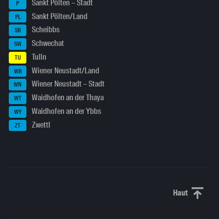
Sankt Pölten – Stadt
P
Sankt Pölten/Land
PL
Scheibbs
SB
Schwechat
SW
Tulln
TU
Wiener Neustadt/Land
WB
Wiener Neustadt – Stadt
WN
Waidhofen an der Thaya
WT
Waidhofen an der Ybbs
WY
Zwettl
ZT
Haut
Haut de p