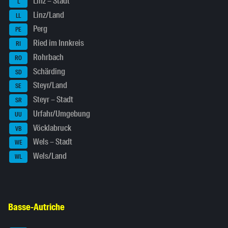
Linz – Stadt
L
Linz/Land
LL
Perg
PE
Ried im Innkreis
RI
Rohrbach
RO
Schärding
SD
Steyr/Land
SE
Steyr – Stadt
SR
Urfahr/Umgebung
UU
Vöcklabruck
VB
Wels – Stadt
WE
Wels/Land
WL
Basse-Autriche