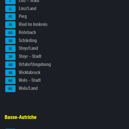
Linz – Stadt
L
Linz/Land
LL
Perg
PE
Ried im Innkreis
RI
Rohrbach
RO
Schärding
SD
Steyr/Land
SE
Steyr – Stadt
SR
Urfahr/Umgebung
UU
Vöcklabruck
VB
Wels – Stadt
WE
Wels/Land
WL
Basse-Autriche