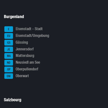
Burgenland
Eisenstadt – Stadt
E
Eisenstadt/Umgebung
EU
Güssing
GS
Jennersdorf
JE
Mattersburg
MA
Neusiedl am See
ND
Oberpullendorf
OP
Oberwart
OW
Salzbourg