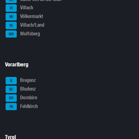
Villach
VI
Völkermarkt
VK
Villach/Land
VL
Wolfsberg
WO
Vorarlberg
Bregenz
B
Bludenz
BZ
Dornbirn
DO
Feldkirch
FK
Tyrol