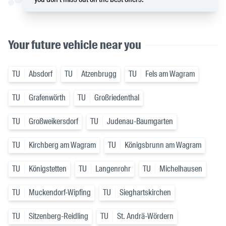
Your future vehicle near you
TU
Absdorf
TU
Atzenbrugg
TU
Fels am Wagram
TU
Grafenwörth
TU
Großriedenthal
TU
Großweikersdorf
TU
Judenau-Baumgarten
TU
Kirchberg am Wagram
TU
Königsbrunn am Wagram
TU
Königstetten
TU
Langenrohr
TU
Michelhausen
TU
Muckendorf-Wipfing
TU
Sieghartskirchen
TU
Sitzenberg-Reidling
TU
St. Andrä-Wördern