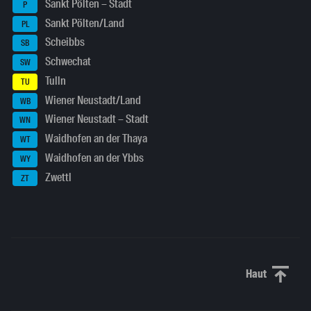
Sankt Pölten – Stadt
P
Sankt Pölten/Land
PL
Scheibbs
SB
Schwechat
SW
Tulln
TU
Wiener Neustadt/Land
WB
Wiener Neustadt – Stadt
WN
Waidhofen an der Thaya
WT
Waidhofen an der Ybbs
WY
Zwettl
ZT
Haut
Haut de p