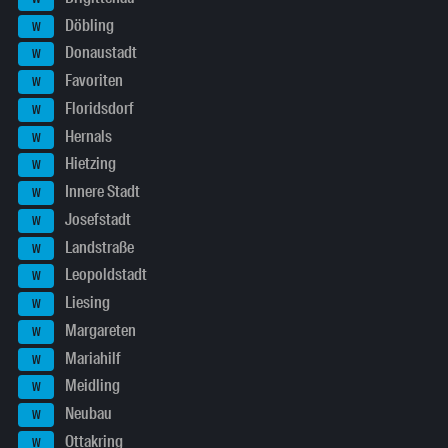
Döbling
W
Donaustadt
W
Favoriten
W
Floridsdorf
W
Hernals
W
Hietzing
W
Innere Stadt
W
Josefstadt
W
Landstraße
W
Leopoldstadt
W
Liesing
W
Margareten
W
Mariahilf
W
Meidling
W
Neubau
W
Ottakring
W