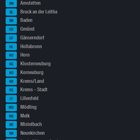
Amstetten
AM
Bruck an der Leitha
BL
Baden
BN
Gmünd
GD
Gänserndorf
GF
Hollabrunn
HL
Horn
HO
Klosterneuburg
KG
Korneuburg
KO
Krems/Land
KR
Krems – Stadt
KS
Lilienfeld
LF
Mödling
MD
Melk
ME
Mistelbach
MI
Neunkirchen
NK