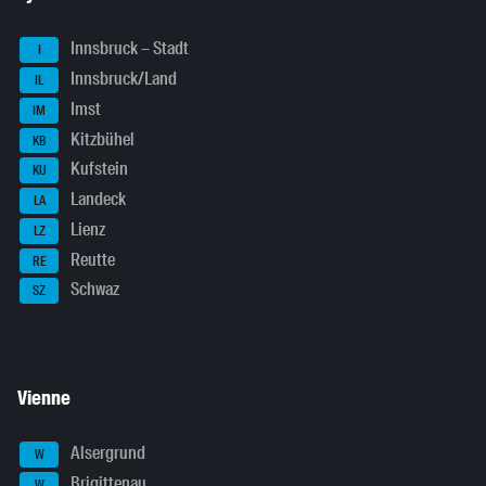
Innsbruck – Stadt
I
Innsbruck/Land
IL
Imst
IM
Kitzbühel
KB
Kufstein
KU
Landeck
LA
Lienz
LZ
Reutte
RE
Schwaz
SZ
Vienne
Alsergrund
W
Brigittenau
W