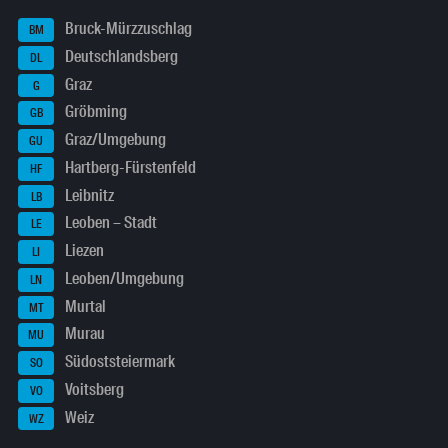
Bruck-Mürzzuschlag
BM
Deutschlandsberg
DL
Graz
G
Gröbming
GB
Graz/Umgebung
GU
Hartberg-Fürstenfeld
HF
Leibnitz
LB
Leoben – Stadt
LE
Liezen
LI
Leoben/Umgebung
LN
Murtal
MT
Murau
MU
Südoststeiermark
SO
Voitsberg
VO
Weiz
WZ