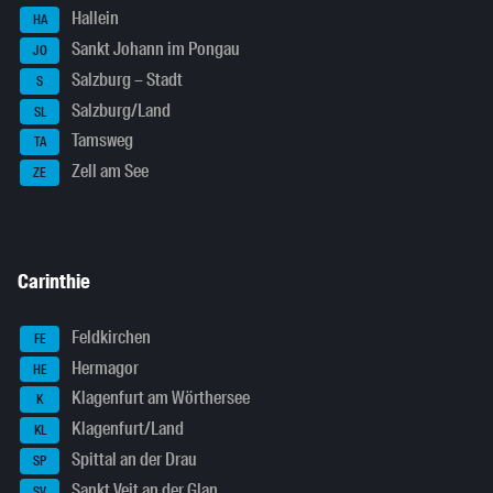
Hallein
HA
Sankt Johann im Pongau
JO
Salzburg – Stadt
S
Salzburg/Land
SL
Tamsweg
TA
Zell am See
ZE
Carinthie
Feldkirchen
FE
Hermagor
HE
Klagenfurt am Wörthersee
K
Klagenfurt/Land
KL
Spittal an der Drau
SP
Sankt Veit an der Glan
SV