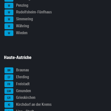
Penzing
W
Rudolfsheim-Fünfhaus
W
Simmering
W
Währing
W
Wieden
W
Haute-Autriche
Braunau
BR
Eferding
EF
Freistadt
FR
Gmunden
GM
Grieskirchen
GR
Kirchdorf an der Krems
KI