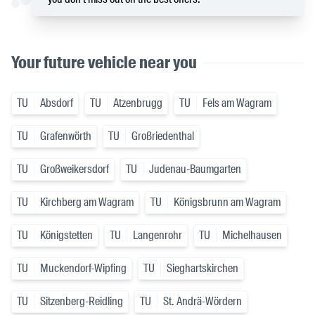
Your future vehicle near you
TU
Absdorf
TU
Atzenbrugg
TU
Fels am Wagram
TU
Grafenwörth
TU
Großriedenthal
TU
Großweikersdorf
TU
Judenau-Baumgarten
TU
Kirchberg am Wagram
TU
Königsbrunn am Wagram
TU
Königstetten
TU
Langenrohr
TU
Michelhausen
TU
Muckendorf-Wipfing
TU
Sieghartskirchen
TU
Sitzenberg-Reidling
TU
St. Andrä-Wördern