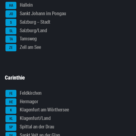
Hallein
HA
Sankt Johann im Pongau
JO
Salzburg – Stadt
S
Salzburg/Land
SL
Tamsweg
TA
Zell am See
ZE
Carinthie
Feldkirchen
FE
Hermagor
HE
Klagenfurt am Wörthersee
K
Klagenfurt/Land
KL
Spittal an der Drau
SP
Sankt Veit an der Glan
SV