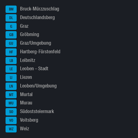
Bruck-Mürzzuschlag
BM
Deutschlandsberg
DL
Graz
G
Gröbming
GB
Graz/Umgebung
GU
Hartberg-Fürstenfeld
HF
Leibnitz
LB
Leoben – Stadt
LE
Liezen
LI
Leoben/Umgebung
LN
Murtal
MT
Murau
MU
Südoststeiermark
SO
Voitsberg
VO
Weiz
WZ