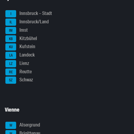
Innsbruck – Stadt
I
Innsbruck/Land
IL
Imst
IM
Kitzbühel
KB
Kufstein
KU
Landeck
LA
Lienz
LZ
Reutte
RE
Schwaz
SZ
Vienne
Alsergrund
W
Brigittenau
W