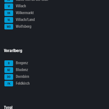
Villach
VI
Völkermarkt
VK
Villach/Land
VL
Wolfsberg
WO
Vorarlberg
Bregenz
B
Bludenz
BZ
Dornbirn
DO
Feldkirch
FK
Tyrol