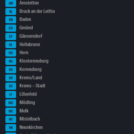
Amstetten
AM
Bruck an der Leitha
BL
Baden
BN
Gmünd
GD
Gänserndorf
GF
Hollabrunn
HL
Horn
HO
Klosterneuburg
KG
Korneuburg
KO
Krems/Land
KR
Krems – Stadt
KS
Lilienfeld
LF
Mödling
MD
Melk
ME
Mistelbach
MI
Neunkirchen
NK