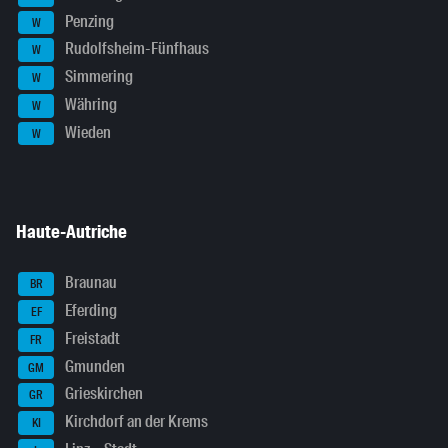
Penzing
W
Rudolfsheim-Fünfhaus
W
Simmering
W
Währing
W
Wieden
W
Haute-Autriche
Braunau
BR
Eferding
EF
Freistadt
FR
Gmunden
GM
Grieskirchen
GR
Kirchdorf an der Krems
KI