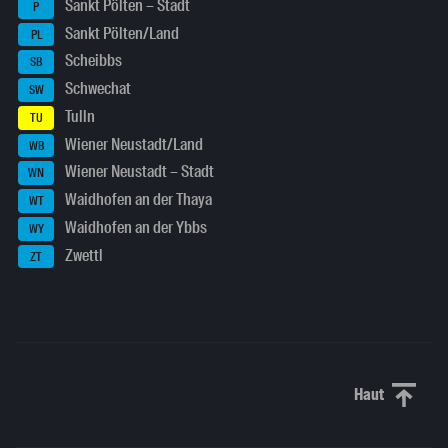
Sankt Pölten – Stadt
P
Sankt Pölten/Land
PL
Scheibbs
SB
Schwechat
SW
Tulln
TU
Wiener Neustadt/Land
WB
Wiener Neustadt – Stadt
WN
Waidhofen an der Thaya
WT
Waidhofen an der Ybbs
WY
Zwettl
ZT
Haut
Haut de p