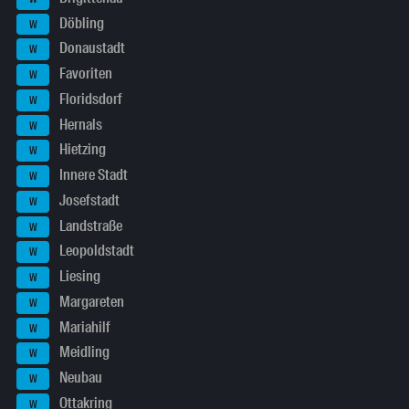
Döbling
W
Donaustadt
W
Favoriten
W
Floridsdorf
W
Hernals
W
Hietzing
W
Innere Stadt
W
Josefstadt
W
Landstraße
W
Leopoldstadt
W
Liesing
W
Margareten
W
Mariahilf
W
Meidling
W
Neubau
W
Ottakring
W