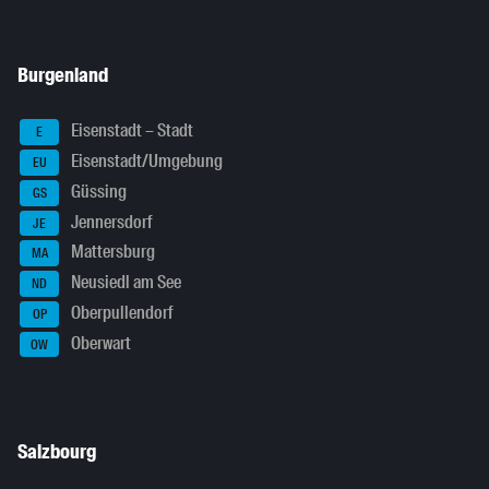
Burgenland
Eisenstadt – Stadt
E
Eisenstadt/Umgebung
EU
Güssing
GS
Jennersdorf
JE
Mattersburg
MA
Neusiedl am See
ND
Oberpullendorf
OP
Oberwart
OW
Salzbourg