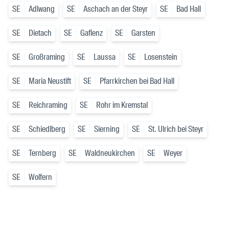
SE
Adlwang
SE
Aschach an der Steyr
SE
Bad Hall
SE
Dietach
SE
Gaflenz
SE
Garsten
SE
Großraming
SE
Laussa
SE
Losenstein
SE
Maria Neustift
SE
Pfarrkirchen bei Bad Hall
SE
Reichraming
SE
Rohr im Kremstal
SE
Schiedlberg
SE
Sierning
SE
St. Ulrich bei Steyr
SE
Ternberg
SE
Waldneukirchen
SE
Weyer
SE
Wolfern