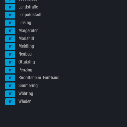
Landstraße
W
Leopoldstadt
W
Liesing
W
Margareten
W
Mariahilf
W
Meidling
W
Neubau
W
Ottakring
W
Penzing
W
Rudolfsheim-Fünfhaus
W
Simmering
W
Währing
W
Wieden
W