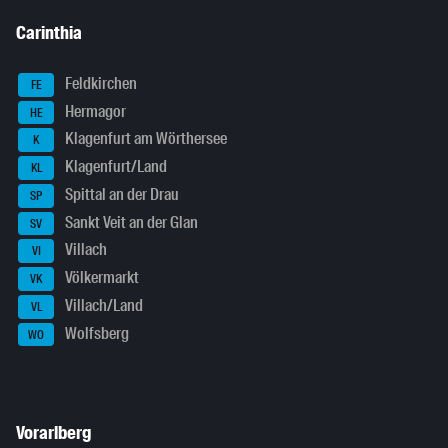
Carinthia
Feldkirchen
FE
Hermagor
HE
Klagenfurt am Wörthersee
K
Klagenfurt/Land
KL
Spittal an der Drau
SP
Sankt Veit an der Glan
SV
Villach
VI
Völkermarkt
VK
Villach/Land
VL
Wolfsberg
WO
Vorarlberg