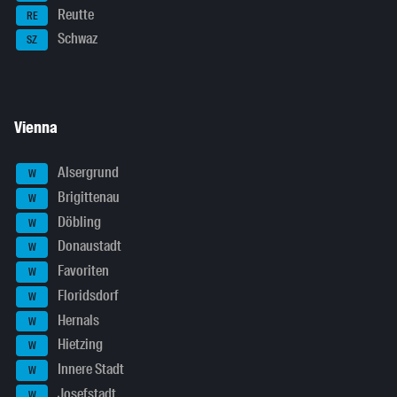
Reutte
RE
Schwaz
SZ
Vienna
Alsergrund
W
Brigittenau
W
Döbling
W
Donaustadt
W
Favoriten
W
Floridsdorf
W
Hernals
W
Hietzing
W
Innere Stadt
W
Josefstadt
W