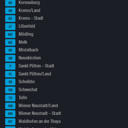
Korneuburg
KO
Krems/Land
KR
Krems – Stadt
KS
Lilienfeld
LF
Mödling
MD
Melk
ME
Mistelbach
MI
Neunkirchen
NK
Sankt Pölten – Stadt
P
Sankt Pölten/Land
PL
Scheibbs
SB
Schwechat
SW
Tulln
TU
Wiener Neustadt/Land
WB
Wiener Neustadt – Stadt
WN
Waidhofen an der Thaya
WT