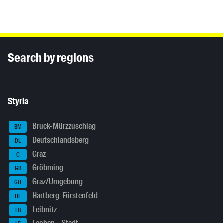
Inhaltsinformationen
Search by regions
Styria
Bruck-Mürzzuschlag
BM
Deutschlandsberg
DL
Graz
G
Gröbming
GB
Graz/Umgebung
GU
Hartberg-Fürstenfeld
HF
Leibnitz
LB