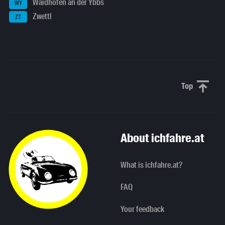
Waidhofen an der Ybbs
WY
Zwettl
ZT
Top
Scroll to 
About ichfahre.at
What is ichfahre.at?
FAQ
Your feedback