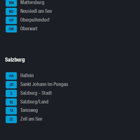
Mattersburg
MA
Neusiedl am See
ND
Oberpullendorf
OP
Oberwart
OW
Salzburg
Hallein
HA
Sankt Johann im Pongau
JO
Salzburg – Stadt
S
Salzburg/Land
SL
Tamsweg
TA
Zell am See
ZE