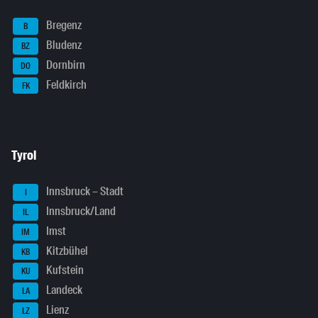
Bregenz
B
Bludenz
BZ
Dornbirn
DO
Feldkirch
FK
Tyrol
Innsbruck – Stadt
I
Innsbruck/Land
IL
Imst
IM
Kitzbühel
KB
Kufstein
KU
Landeck
LA
Lienz
LZ