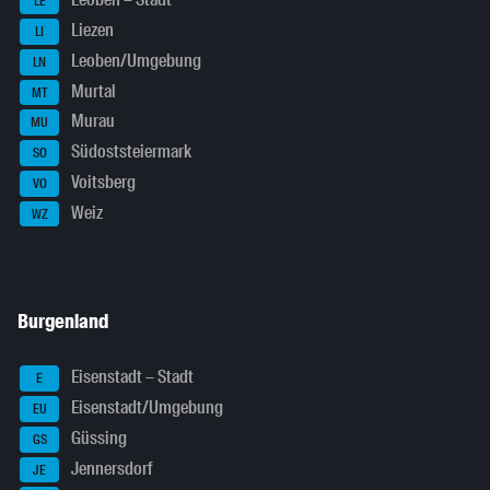
Leoben – Stadt
LE
Liezen
LI
Leoben/Umgebung
LN
Murtal
MT
Murau
MU
Südoststeiermark
SO
Voitsberg
VO
Weiz
WZ
Burgenland
Eisenstadt – Stadt
E
Eisenstadt/Umgebung
EU
Güssing
GS
Jennersdorf
JE