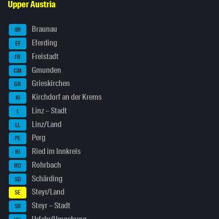
Upper Austria
Braunau
BR
Eferding
EF
Freistadt
FR
Gmunden
GM
Grieskirchen
GR
Kirchdorf an der Krems
KI
Linz – Stadt
L
Linz/Land
LL
Perg
PE
Ried im Innkreis
RI
Rohrbach
RO
Schärding
SD
Steyr/Land
SE
Steyr – Stadt
SR