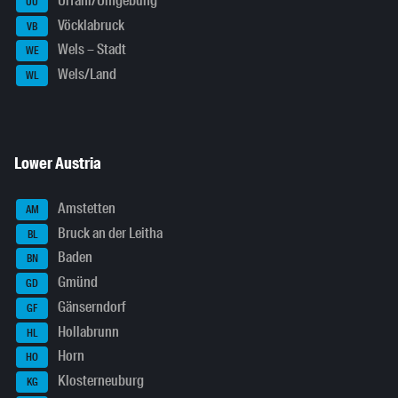
Urfahr/Umgebung
UU
Vöcklabruck
VB
Wels – Stadt
WE
Wels/Land
WL
Lower Austria
Amstetten
AM
Bruck an der Leitha
BL
Baden
BN
Gmünd
GD
Gänserndorf
GF
Hollabrunn
HL
Horn
HO
Klosterneuburg
KG