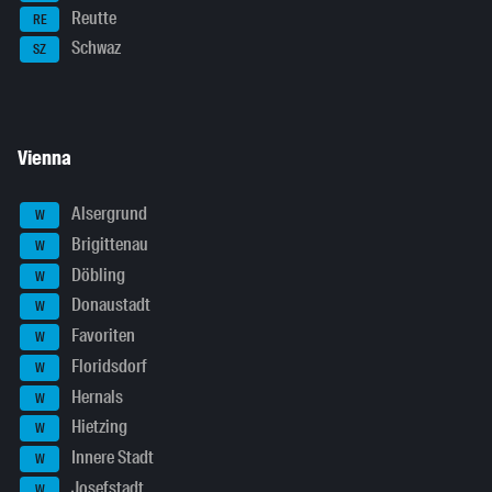
Reutte
RE
Schwaz
SZ
Vienna
Alsergrund
W
Brigittenau
W
Döbling
W
Donaustadt
W
Favoriten
W
Floridsdorf
W
Hernals
W
Hietzing
W
Innere Stadt
W
Josefstadt
W