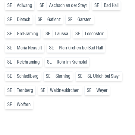
SE
Adlwang
SE
Aschach an der Steyr
SE
Bad Hall
SE
Dietach
SE
Gaflenz
SE
Garsten
SE
Großraming
SE
Laussa
SE
Losenstein
SE
Maria Neustift
SE
Pfarrkirchen bei Bad Hall
SE
Reichraming
SE
Rohr im Kremstal
SE
Schiedlberg
SE
Sierning
SE
St. Ulrich bei Steyr
SE
Ternberg
SE
Waldneukirchen
SE
Weyer
SE
Wolfern