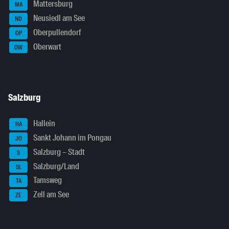
Mattersburg
MA
Neusiedl am See
ND
Oberpullendorf
OP
Oberwart
OW
Salzburg
Hallein
HA
Sankt Johann im Pongau
JO
Salzburg – Stadt
S
Salzburg/Land
SL
Tamsweg
TA
Zell am See
ZE