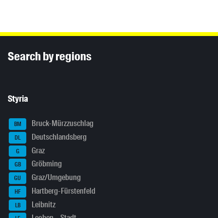
Inhaltsinformationen
Search by regions
Styria
Bruck-Mürzzuschlag
BM
Deutschlandsberg
DL
Graz
G
Gröbming
GB
Graz/Umgebung
GU
Hartberg-Fürstenfeld
HF
Leibnitz
LB