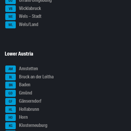
Urfahr/Umgebung
UU
Vöcklabruck
VB
Wels – Stadt
WE
Wels/Land
WL
Lower Austria
Amstetten
AM
Bruck an der Leitha
BL
Baden
BN
Gmünd
GD
Gänserndorf
GF
Hollabrunn
HL
Horn
HO
Klosterneuburg
KG