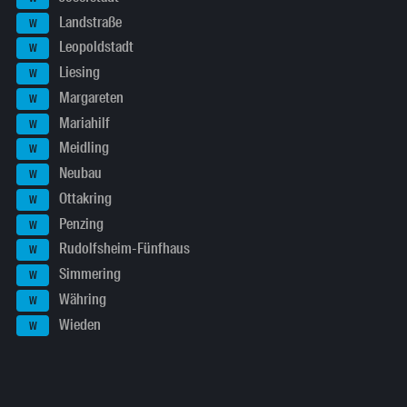
Landstraße
W
Leopoldstadt
W
Liesing
W
Margareten
W
Mariahilf
W
Meidling
W
Neubau
W
Ottakring
W
Penzing
W
Rudolfsheim-Fünfhaus
W
Simmering
W
Währing
W
Wieden
W