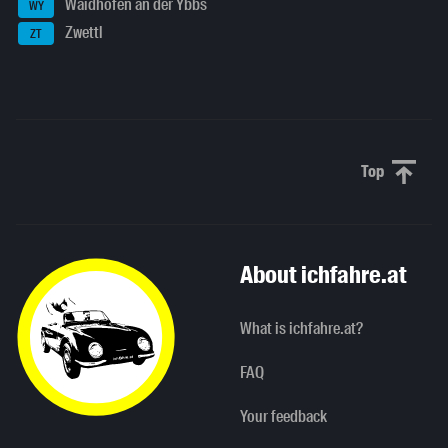
Waidhofen an der Ybbs
WY
Zwettl
ZT
Top
Scroll to 
About ichfahre.at
What is ichfahre.at?
FAQ
Your feedback