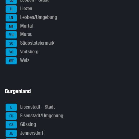
Leoben – Stadt
LE
Liezen
LI
Leoben/Umgebung
LN
Murtal
MT
Murau
MU
Südoststeiermark
SO
Voitsberg
VO
Weiz
WZ
Burgenland
Eisenstadt – Stadt
E
Eisenstadt/Umgebung
EU
Güssing
GS
Jennersdorf
JE