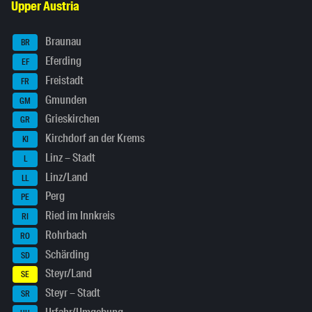
Upper Austria
Braunau
BR
Eferding
EF
Freistadt
FR
Gmunden
GM
Grieskirchen
GR
Kirchdorf an der Krems
KI
Linz – Stadt
L
Linz/Land
LL
Perg
PE
Ried im Innkreis
RI
Rohrbach
RO
Schärding
SD
Steyr/Land
SE
Steyr – Stadt
SR