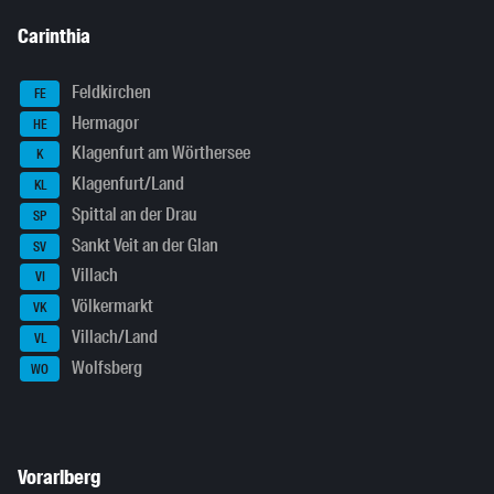
Carinthia
Feldkirchen
FE
Hermagor
HE
Klagenfurt am Wörthersee
K
Klagenfurt/Land
KL
Spittal an der Drau
SP
Sankt Veit an der Glan
SV
Villach
VI
Völkermarkt
VK
Villach/Land
VL
Wolfsberg
WO
Vorarlberg