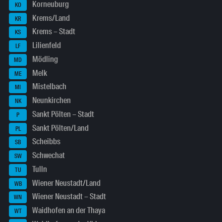
Korneuburg
KO
Krems/Land
KR
Krems – Stadt
KS
Lilienfeld
LF
Mödling
MD
Melk
ME
Mistelbach
MI
Neunkirchen
NK
Sankt Pölten – Stadt
P
Sankt Pölten/Land
PL
Scheibbs
SB
Schwechat
SW
Tulln
TU
Wiener Neustadt/Land
WB
Wiener Neustadt – Stadt
WN
Waidhofen an der Thaya
WT