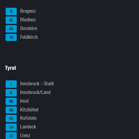
Bregenz
B
Bludenz
BZ
Dornbirn
DO
Feldkirch
FK
Tyrol
Innsbruck – Stadt
I
Innsbruck/Land
IL
Imst
IM
Kitzbühel
KB
Kufstein
KU
Landeck
LA
Lienz
LZ