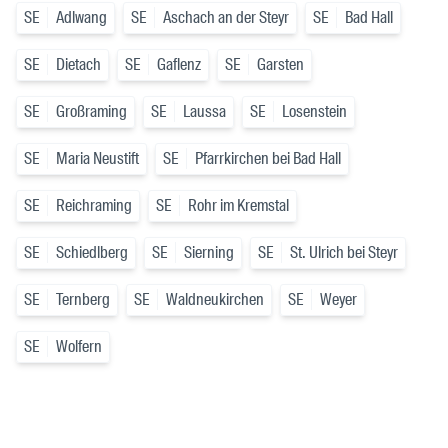
SE
Adlwang
SE
Aschach an der Steyr
SE
Bad Hall
SE
Dietach
SE
Gaflenz
SE
Garsten
SE
Großraming
SE
Laussa
SE
Losenstein
SE
Maria Neustift
SE
Pfarrkirchen bei Bad Hall
SE
Reichraming
SE
Rohr im Kremstal
SE
Schiedlberg
SE
Sierning
SE
St. Ulrich bei Steyr
SE
Ternberg
SE
Waldneukirchen
SE
Weyer
SE
Wolfern