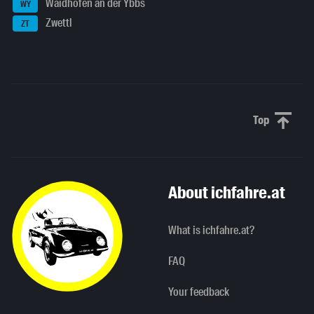
Waidhofen an der Ybbs
WY
Zwettl
ZT
Top
Scroll to 
About ichfahre.at
What is ichfahre.at?
FAQ
Your feedback