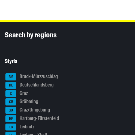
Inhaltsinformationen
Search by regions
Styria
Bruck-Mürzzuschlag
BM
Deutschlandsberg
DL
Graz
G
Gröbming
GB
Graz/Umgebung
GU
Hartberg-Fürstenfeld
HF
Leibnitz
LB