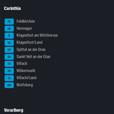
Carinthia
Feldkirchen
FE
Hermagor
HE
Klagenfurt am Wörthersee
K
Klagenfurt/Land
KL
Spittal an der Drau
SP
Sankt Veit an der Glan
SV
Villach
VI
Völkermarkt
VK
Villach/Land
VL
Wolfsberg
WO
Vorarlberg