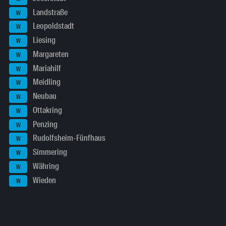
Landstraße
W
Leopoldstadt
W
Liesing
W
Margareten
W
Mariahilf
W
Meidling
W
Neubau
W
Ottakring
W
Penzing
W
Rudolfsheim-Fünfhaus
W
Simmering
W
Währing
W
Wieden
W