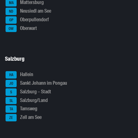
Mattersburg
MA
Neusiedl am See
ND
Oberpullendorf
OP
Oberwart
OW
Salzburg
Hallein
HA
Sankt Johann im Pongau
JO
Salzburg – Stadt
S
Salzburg/Land
SL
Tamsweg
TA
Zell am See
ZE