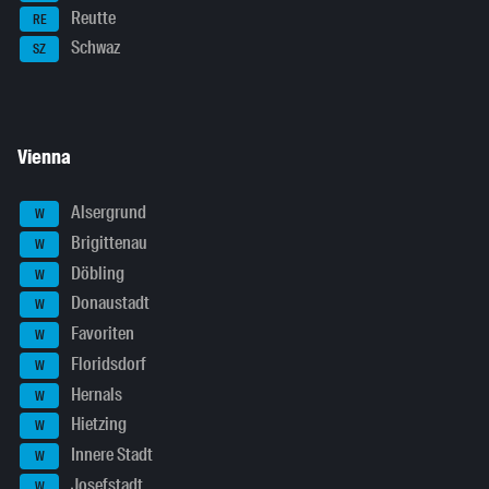
Reutte
RE
Schwaz
SZ
Vienna
Alsergrund
W
Brigittenau
W
Döbling
W
Donaustadt
W
Favoriten
W
Floridsdorf
W
Hernals
W
Hietzing
W
Innere Stadt
W
Josefstadt
W