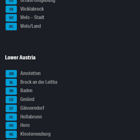
Urfahr/Umgebung
UU
Vöcklabruck
VB
Wels – Stadt
WE
Wels/Land
WL
Lower Austria
Amstetten
AM
Bruck an der Leitha
BL
Baden
BN
Gmünd
GD
Gänserndorf
GF
Hollabrunn
HL
Horn
HO
Klosterneuburg
KG