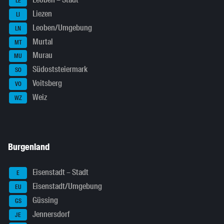
Leoben – Stadt
LE
Liezen
LI
Leoben/Umgebung
LN
Murtal
MT
Murau
MU
Südoststeiermark
SO
Voitsberg
VO
Weiz
WZ
Burgenland
Eisenstadt – Stadt
E
Eisenstadt/Umgebung
EU
Güssing
GS
Jennersdorf
JE