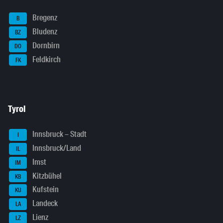
Bregenz
B
Bludenz
BZ
Dornbirn
DO
Feldkirch
FK
Tyrol
Innsbruck – Stadt
I
Innsbruck/Land
IL
Imst
IM
Kitzbühel
KB
Kufstein
KU
Landeck
LA
Lienz
LZ