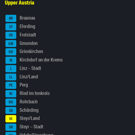
Upper Austria
Braunau
BR
Eferding
EF
Freistadt
FR
Gmunden
GM
Grieskirchen
GR
Kirchdorf an der Krems
KI
Linz – Stadt
L
Linz/Land
LL
Perg
PE
Ried im Innkreis
RI
Rohrbach
RO
Schärding
SD
Steyr/Land
SE
Steyr – Stadt
SR