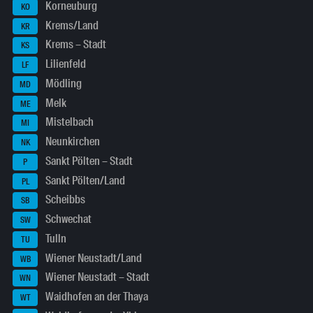
Korneuburg
KO
Krems/Land
KR
Krems – Stadt
KS
Lilienfeld
LF
Mödling
MD
Melk
ME
Mistelbach
MI
Neunkirchen
NK
Sankt Pölten – Stadt
P
Sankt Pölten/Land
PL
Scheibbs
SB
Schwechat
SW
Tulln
TU
Wiener Neustadt/Land
WB
Wiener Neustadt – Stadt
WN
Waidhofen an der Thaya
WT