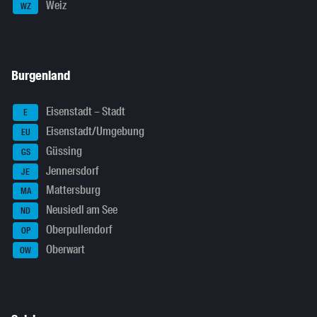
Weiz
WZ
Burgenland
Eisenstadt – Stadt
E
Eisenstadt/Umgebung
EU
Güssing
GS
Jennersdorf
JE
Mattersburg
MA
Neusiedl am See
ND
Oberpullendorf
OP
Oberwart
OW