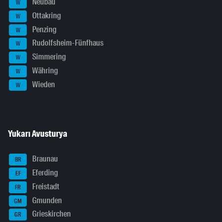
Neubau
W
Ottakring
W
Penzing
W
Rudolfsheim-Fünfhaus
W
Simmering
W
Währing
W
Wieden
W
Yukarı Avusturya
Braunau
BR
Eferding
EF
Freistadt
FR
Gmunden
GM
Grieskirchen
GR