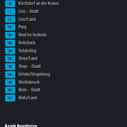
Kirchdorf an der Krems
KI
Linz – Stadt
L
Linz/Land
LL
Perg
PE
Ried im Innkreis
RI
Rohrbach
RO
Schärding
SD
Steyr/Land
SE
Steyr – Stadt
SR
Urfahr/Umgebung
UU
Vöcklabruck
VB
Wels – Stadt
WE
Wels/Land
WL
Aşağı Avusturya