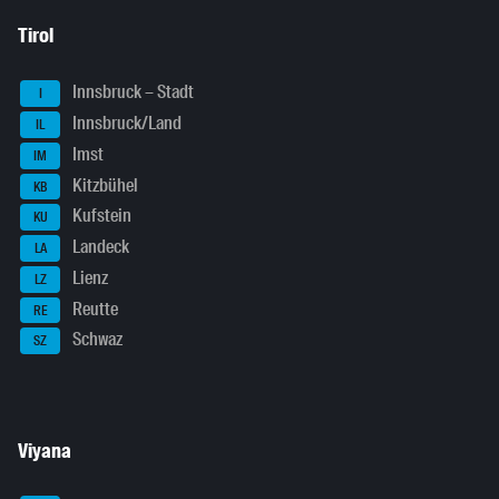
Tirol
Innsbruck – Stadt
I
Innsbruck/Land
IL
Imst
IM
Kitzbühel
KB
Kufstein
KU
Landeck
LA
Lienz
LZ
Reutte
RE
Schwaz
SZ
Viyana