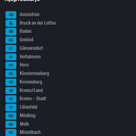
Amstetten
AM
Bruck an der Leitha
BL
Baden
BN
Gmünd
GD
Gänserndorf
GF
Hollabrunn
HL
Horn
HO
Klosterneuburg
KG
Korneuburg
KO
Krems/Land
KR
Krems – Stadt
KS
Lilienfeld
LF
Mödling
MD
Melk
ME
Mistelbach
MI