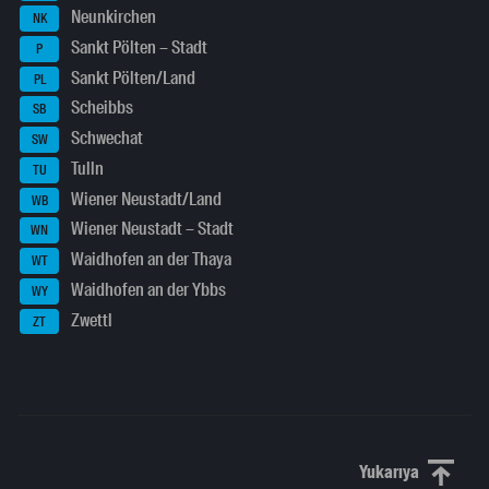
Neunkirchen
NK
Sankt Pölten – Stadt
P
Sankt Pölten/Land
PL
Scheibbs
SB
Schwechat
SW
Tulln
TU
Wiener Neustadt/Land
WB
Wiener Neustadt – Stadt
WN
Waidhofen an der Thaya
WT
Waidhofen an der Ybbs
WY
Zwettl
ZT
Yukarıya
Yukarı kaydı