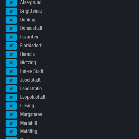
Alsergrund
W
Brigittenau
W
Döbling
W
Donaustadt
W
Favoriten
W
Floridsdorf
W
Hernals
W
Hietzing
W
Innere Stadt
W
Josefstadt
W
Landstraße
W
Leopoldstadt
W
Liesing
W
Margareten
W
Mariahilf
W
Meidling
W