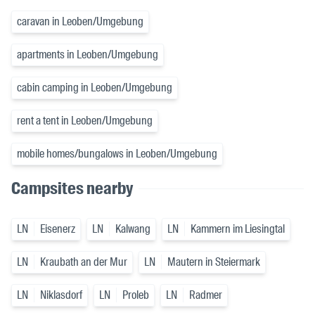
caravan in Leoben/Umgebung
apartments in Leoben/Umgebung
cabin camping in Leoben/Umgebung
rent a tent in Leoben/Umgebung
mobile homes/bungalows in Leoben/Umgebung
Campsites nearby
LN
Eisenerz
LN
Kalwang
LN
Kammern im Liesingtal
LN
Kraubath an der Mur
LN
Mautern in Steiermark
LN
Niklasdorf
LN
Proleb
LN
Radmer