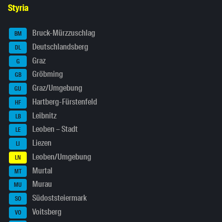
Styria
Bruck-Mürzzuschlag
BM
Deutschlandsberg
DL
Graz
G
Gröbming
GB
Graz/Umgebung
GU
Hartberg-Fürstenfeld
HF
Leibnitz
LB
Leoben – Stadt
LE
Liezen
LI
Leoben/Umgebung
LN
Murtal
MT
Murau
MU
Südoststeiermark
SO
Voitsberg
VO