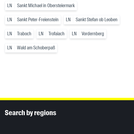
LN
Sankt Michael in Obersteiermark
LN
Sankt Peter-Freienstein
LN
Sankt Stefan ob Leoben
LN
Traboch
LN
Trofaiach
LN
Vordernberg
LN
Wald am Schoberpaß
Inhaltsinformationen
Search by regions