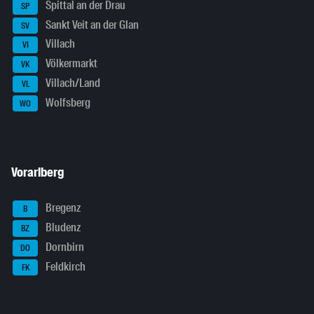
Spittal an der Drau
SP
Sankt Veit an der Glan
SV
Villach
VI
Völkermarkt
VK
Villach/Land
VL
Wolfsberg
WO
Vorarlberg
Bregenz
B
Bludenz
BZ
Dornbirn
DO
Feldkirch
FK