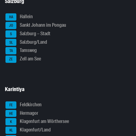
Salzburg
Hallein
HA
Sankt Johann im Pongau
JO
Salzburg – Stadt
S
Salzburg/Land
SL
Tamsweg
TA
Zell am See
ZE
Karintiya
Feldkirchen
FE
Hermagor
HE
Klagenfurt am Wörthersee
K
Klagenfurt/Land
KL