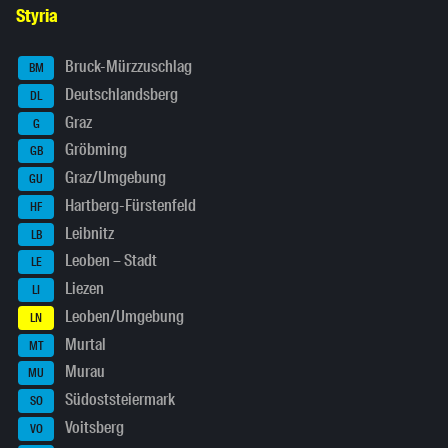
Styria
Bruck-Mürzzuschlag
BM
Deutschlandsberg
DL
Graz
G
Gröbming
GB
Graz/Umgebung
GU
Hartberg-Fürstenfeld
HF
Leibnitz
LB
Leoben – Stadt
LE
Liezen
LI
Leoben/Umgebung
LN
Murtal
MT
Murau
MU
Südoststeiermark
SO
Voitsberg
VO