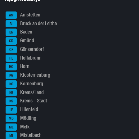
Amstetten
AM
Bruck an der Leitha
BL
Baden
BN
Gmünd
GD
Gänserndorf
GF
Hollabrunn
HL
Horn
HO
Klosterneuburg
KG
Korneuburg
KO
Krems/Land
KR
Krems – Stadt
KS
Lilienfeld
LF
Mödling
MD
Melk
ME
Mistelbach
MI