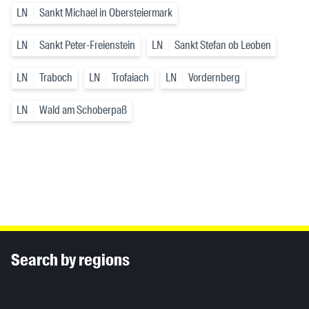
LN
Sankt Michael in Obersteiermark
LN
Sankt Peter-Freienstein
LN
Sankt Stefan ob Leoben
LN
Traboch
LN
Trofaiach
LN
Vordernberg
LN
Wald am Schoberpaß
Inhaltsinformationen
Search by regions