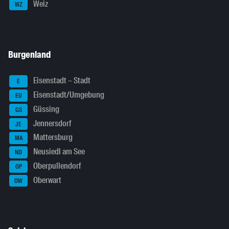
Weiz
WZ
Burgenland
Eisenstadt – Stadt
E
Eisenstadt/Umgebung
EU
Güssing
GS
Jennersdorf
JE
Mattersburg
MA
Neusiedl am See
ND
Oberpullendorf
OP
Oberwart
OW