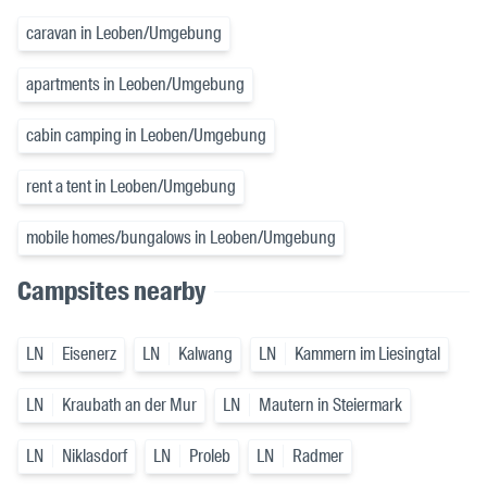
caravan in Leoben/Umgebung
apartments in Leoben/Umgebung
cabin camping in Leoben/Umgebung
rent a tent in Leoben/Umgebung
mobile homes/bungalows in Leoben/Umgebung
Campsites nearby
LN
Eisenerz
LN
Kalwang
LN
Kammern im Liesingtal
LN
Kraubath an der Mur
LN
Mautern in Steiermark
LN
Niklasdorf
LN
Proleb
LN
Radmer