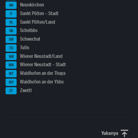
Neunkirchen
NK
Sankt Pölten – Stadt
P
Sankt Pölten/Land
PL
Scheibbs
SB
Schwechat
SW
Tulln
TU
Wiener Neustadt/Land
WB
Wiener Neustadt – Stadt
WN
Waidhofen an der Thaya
WT
Waidhofen an der Ybbs
WY
Zwettl
ZT
Yukarıya
Yukarı kaydı