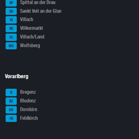
Spittal an der Drau
SP
Sankt Veit an der Glan
SV
Villach
VI
Völkermarkt
VK
Villach/Land
VL
Wolfsberg
WO
Vorarlberg
Bregenz
B
Bludenz
BZ
Dornbirn
DO
Feldkirch
FK