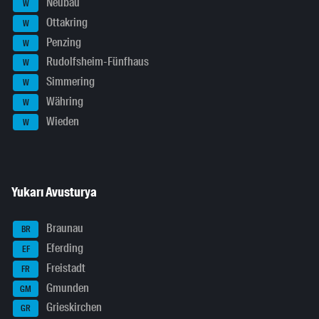
Neubau
W
Ottakring
W
Penzing
W
Rudolfsheim-Fünfhaus
W
Simmering
W
Währing
W
Wieden
W
Yukarı Avusturya
Braunau
BR
Eferding
EF
Freistadt
FR
Gmunden
GM
Grieskirchen
GR