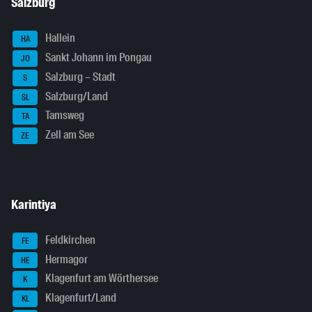
Salzburg
Hallein
HA
Sankt Johann im Pongau
JO
Salzburg – Stadt
S
Salzburg/Land
SL
Tamsweg
TA
Zell am See
ZE
Karintiya
Feldkirchen
FE
Hermagor
HE
Klagenfurt am Wörthersee
K
Klagenfurt/Land
KL