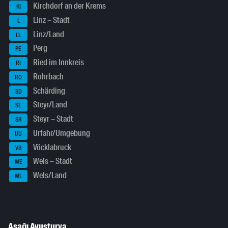
Kirchdorf an der Krems
KI
Linz – Stadt
L
Linz/Land
LL
Perg
PE
Ried im Innkreis
RI
Rohrbach
RO
Schärding
SD
Steyr/Land
SE
Steyr – Stadt
SR
Urfahr/Umgebung
UU
Vöcklabruck
VB
Wels – Stadt
WE
Wels/Land
WL
Aşağı Avusturya