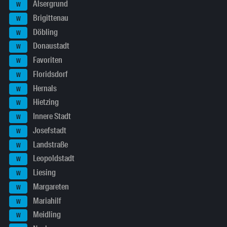
Alsergrund
W
Brigittenau
W
Döbling
W
Donaustadt
W
Favoriten
W
Floridsdorf
W
Hernals
W
Hietzing
W
Innere Stadt
W
Josefstadt
W
Landstraße
W
Leopoldstadt
W
Liesing
W
Margareten
W
Mariahilf
W
Meidling
W