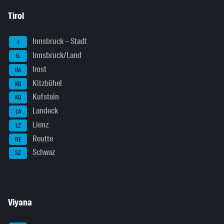
Tirol
Innsbruck – Stadt
I
Innsbruck/Land
IL
Imst
IM
Kitzbühel
KB
Kufstein
KU
Landeck
LA
Lienz
LZ
Reutte
RE
Schwaz
SZ
Viyana