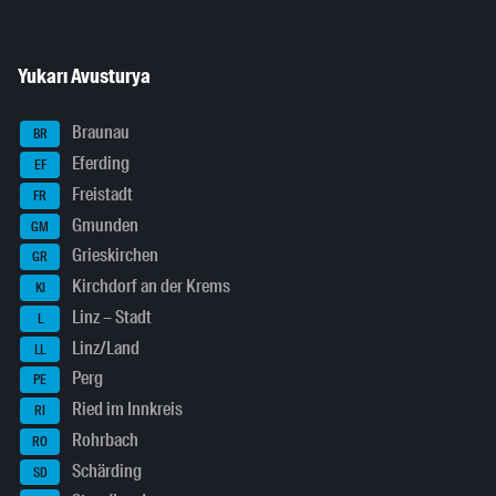
Yukarı Avusturya
Braunau
BR
Eferding
EF
Freistadt
FR
Gmunden
GM
Grieskirchen
GR
Kirchdorf an der Krems
KI
Linz – Stadt
L
Linz/Land
LL
Perg
PE
Ried im Innkreis
RI
Rohrbach
RO
Schärding
SD