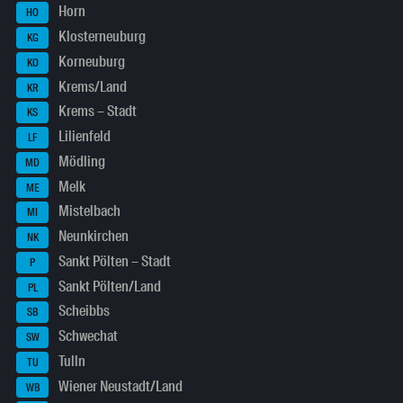
Horn
HO
Klosterneuburg
KG
Korneuburg
KO
Krems/Land
KR
Krems – Stadt
KS
Lilienfeld
LF
Mödling
MD
Melk
ME
Mistelbach
MI
Neunkirchen
NK
Sankt Pölten – Stadt
P
Sankt Pölten/Land
PL
Scheibbs
SB
Schwechat
SW
Tulln
TU
Wiener Neustadt/Land
WB