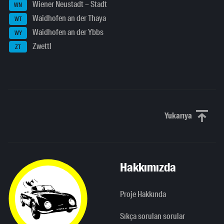
Wiener Neustadt – Stadt
WN
Waidhofen an der Thaya
WT
Waidhofen an der Ybbs
WY
Zwettl
ZT
Yukarıya
Yukarı kaydı
Hakkımızda
Proje Hakkında
Sıkça sorulan sorular