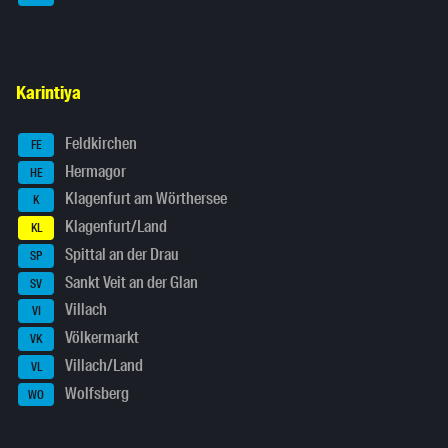
Karintiya
Feldkirchen
FE
Hermagor
HE
Klagenfurt am Wörthersee
K
Klagenfurt/Land
KL
Spittal an der Drau
SP
Sankt Veit an der Glan
SV
Villach
VI
Völkermarkt
VK
Villach/Land
VL
Wolfsberg
WO