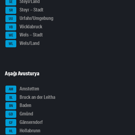
Steyr/Land
SE
Steyr – Stadt
SR
Urfahr/Umgebung
UU
Vöcklabruck
VB
Wels – Stadt
WE
Wels/Land
WL
Aşağı Avusturya
Amstetten
AM
Bruck an der Leitha
BL
Baden
BN
Gmünd
GD
Gänserndorf
GF
Hollabrunn
HL