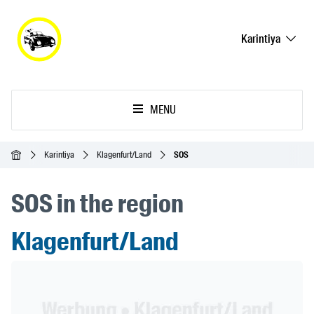
Karintiya
MENU
Ana Sayfa
Karintiya
Klagenfurt/Land
SOS
SOS in the region
Klagenfurt/Land
Header Banner