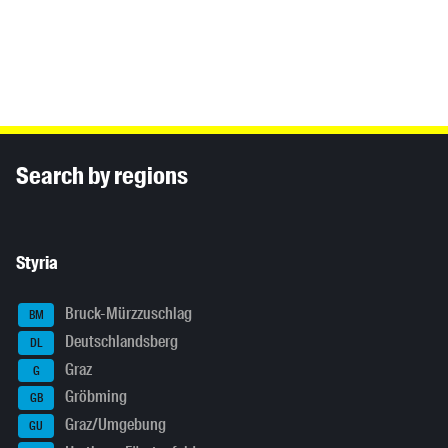
Inhaltsinformationen
Search by regions
Styria
Bruck-Mürzzuschlag
BM
Deutschlandsberg
DL
Graz
G
Gröbming
GB
Graz/Umgebung
GU