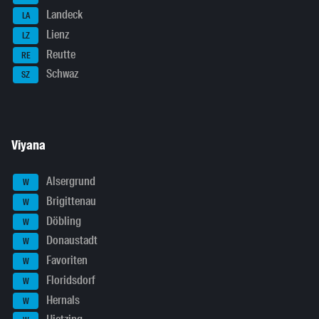
Landeck
LA
Lienz
LZ
Reutte
RE
Schwaz
SZ
Viyana
Alsergrund
W
Brigittenau
W
Döbling
W
Donaustadt
W
Favoriten
W
Floridsdorf
W
Hernals
W