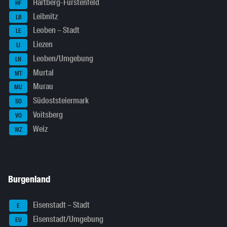
Hartberg-Fürstenfeld
HF
Leibnitz
LB
Leoben – Stadt
LE
Liezen
LI
Leoben/Umgebung
LN
Murtal
MT
Murau
MU
Südoststeiermark
SO
Voitsberg
VO
Weiz
WZ
Burgenland
Eisenstadt – Stadt
E
Eisenstadt/Umgebung
EU