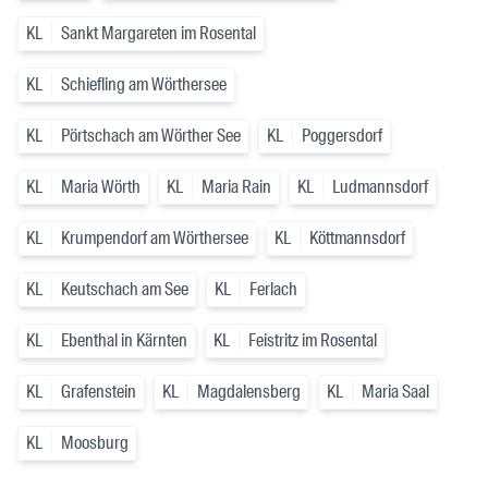
KL
Sankt Margareten im Rosental
KL
Schiefling am Wörthersee
KL
Pörtschach am Wörther See
KL
Poggersdorf
KL
Maria Wörth
KL
Maria Rain
KL
Ludmannsdorf
KL
Krumpendorf am Wörthersee
KL
Köttmannsdorf
KL
Keutschach am See
KL
Ferlach
KL
Ebenthal in Kärnten
KL
Feistritz im Rosental
KL
Grafenstein
KL
Magdalensberg
KL
Maria Saal
KL
Moosburg