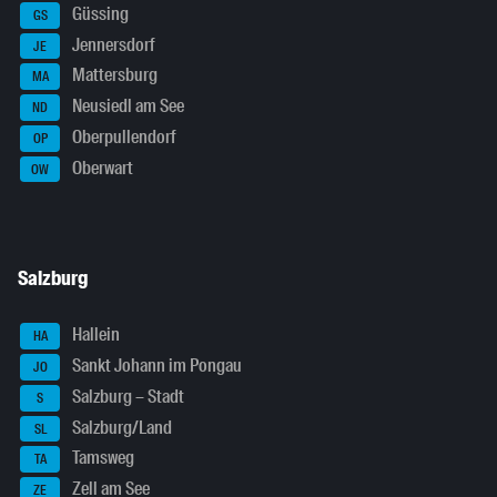
Güssing
GS
Jennersdorf
JE
Mattersburg
MA
Neusiedl am See
ND
Oberpullendorf
OP
Oberwart
OW
Salzburg
Hallein
HA
Sankt Johann im Pongau
JO
Salzburg – Stadt
S
Salzburg/Land
SL
Tamsweg
TA
Zell am See
ZE