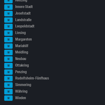
Hietzing
W
Innere Stadt
W
Josefstadt
W
Landstraße
W
Leopoldstadt
W
Liesing
W
Margareten
W
Mariahilf
W
Meidling
W
Neubau
W
Ottakring
W
Penzing
W
Rudolfsheim-Fünfhaus
W
Simmering
W
Währing
W
Wieden
W