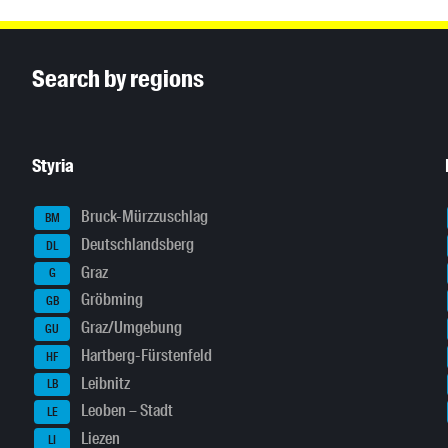
Inhaltsinformationen
Search by regions
Styria
Bruck-Mürzzuschlag
BM
Deutschlandsberg
DL
Graz
G
Gröbming
GB
Graz/Umgebung
GU
Hartberg-Fürstenfeld
HF
Leibnitz
LB
Leoben – Stadt
LE
Liezen
LI