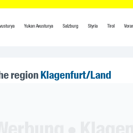
vusturya
Yukarı Avusturya
Salzburg
Styria
Tirol
Vora
the region
Klagenfurt/Land
ner