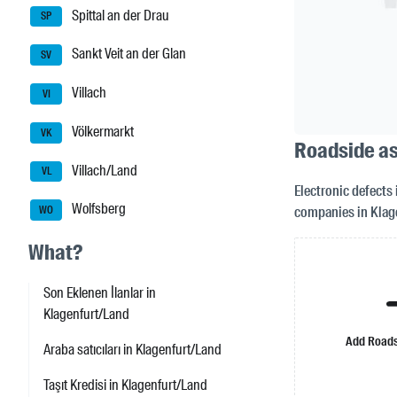
Spittal an der Drau
SP
Sankt Veit an der Glan
SV
Villach
VI
Völkermarkt
VK
Roadside as
Villach/Land
VL
Electronic defects 
Wolfsberg
companies in Klag
WO
What?
Son Eklenen İlanlar in
Klagenfurt/Land
Add Roads
Araba satıcıları in Klagenfurt/Land
Taşıt Kredisi in Klagenfurt/Land