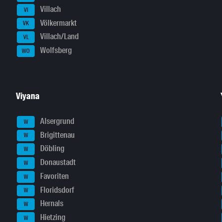
Villach
VI
Völkermarkt
VK
Villach/Land
VL
Wolfsberg
WO
Viyana
Alsergrund
W
Brigittenau
W
Döbling
W
Donaustadt
W
Favoriten
W
Floridsdorf
W
Hernals
W
Hietzing
W