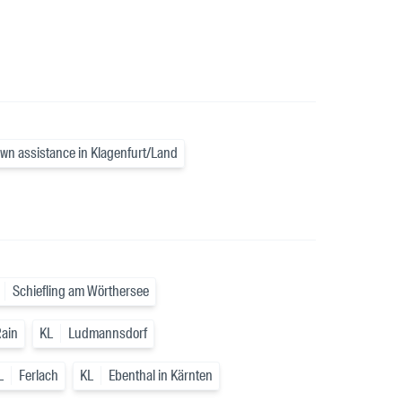
wn assistance in Klagenfurt/Land
Schiefling am Wörthersee
Rain
KL
Ludmannsdorf
L
Ferlach
KL
Ebenthal in Kärnten