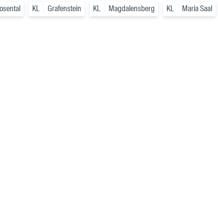
Rosental
KL
Grafenstein
KL
Magdalensberg
KL
Maria Saal