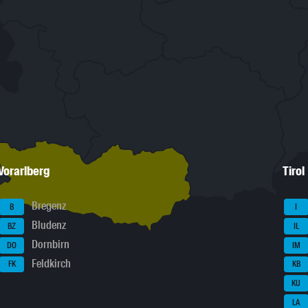
Vorarlberg
Tirol
Bregenz
B
I
Bludenz
BZ
IL
Dornbirn
DO
IM
Feldkirch
FK
KB
KU
LA