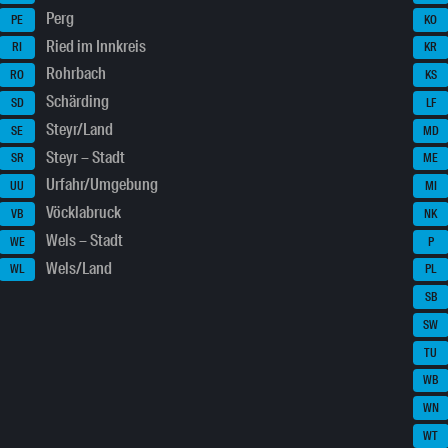
Perg
PE
KO
Ried im Innkreis
RI
KR
Rohrbach
RO
KS
Schärding
SD
LF
Steyr/Land
SE
MD
Steyr – Stadt
SR
ME
Urfahr/Umgebung
UU
MI
Vöcklabruck
VB
NK
Wels – Stadt
WE
P
Wels/Land
WL
PL
SB
SW
TU
WB
WN
WT