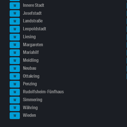
Innere Stadt
W
Josefstadt
W
Landstraße
W
Leopoldstadt
W
Liesing
W
Margareten
W
Mariahilf
W
Meidling
W
Neubau
W
Ottakring
W
Penzing
W
Rudolfsheim-Fünfhaus
W
Simmering
W
Währing
W
Wieden
W