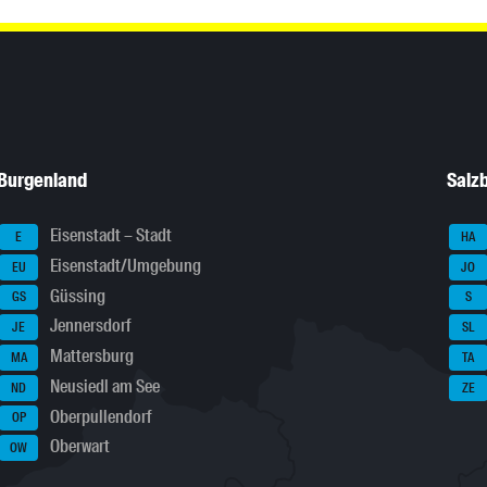
Burgenland
Salz
Eisenstadt – Stadt
E
HA
Eisenstadt/Umgebung
EU
JO
Güssing
GS
S
Jennersdorf
JE
SL
Mattersburg
MA
TA
Neusiedl am See
ND
ZE
Oberpullendorf
OP
Oberwart
OW