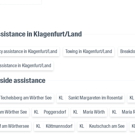
sistance in Klagenfurt/Land
 assistance in Klagenfurt/Land
Towing in Klagenfurt/Land
Breakdo
ssistance in Klagenfurt/Land
side assistance
Techelsberg am Wörther See
KL
Sankt Margareten im Rosental
KL
am Wörther See
KL
Poggersdorf
KL
Maria Wörth
KL
Maria 
 am Wörthersee
KL
Köttmannsdorf
KL
Keutschach am See
K