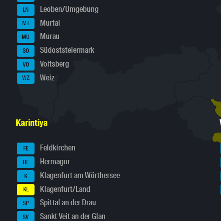
Leoben/Umgebung
LN
Murtal
MT
Murau
MU
Südoststeiermark
SO
Voitsberg
VO
Weiz
WZ
Karintiya
Feldkirchen
FE
Hermagor
HE
Klagenfurt am Wörthersee
K
Klagenfurt/Land
KL
Spittal an der Drau
SP
Sankt Veit an der Glan
SV