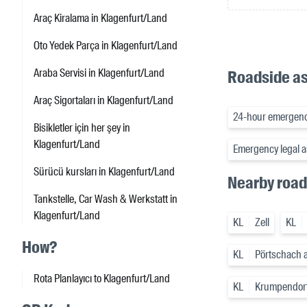
Araç Kiralama in Klagenfurt/Land
Oto Yedek Parça in Klagenfurt/Land
Araba Servisi in Klagenfurt/Land
Roadside as
Araç Sigortaları in Klagenfurt/Land
24-hour emergency
Bisikletler için her şey in
Klagenfurt/Land
Emergency legal a
Sürücü kursları in Klagenfurt/Land
Nearby road
Tankstelle, Car Wash & Werkstatt in
Klagenfurt/Land
KL
Zell
KL
How?
KL
Pörtschach 
Rota Planlayıcı to Klagenfurt/Land
KL
Krumpendorf