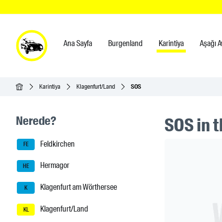
Ana Sayfa
Burgenland
Karintiya
Aşağı A
Ana Sayfa
Karintiya
Klagenfurt/Land
SOS
Seitenleisten-Navigation
Nerede?
SOS in 
Feldkirchen
Header Ban
FE
Hermagor
HE
Klagenfurt am Wörthersee
K
Klagenfurt/Land
KL