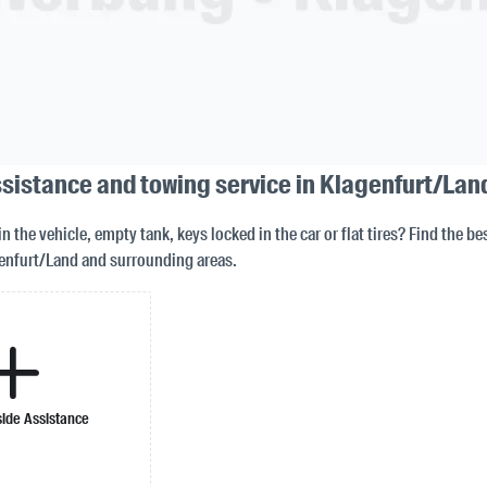
sistance and towing service in Klagenfurt/Lan
in the vehicle, empty tank, keys locked in the car or flat tires? Find the b
enfurt/Land and surrounding areas.
ide Assistance