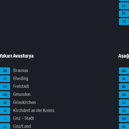
LZ
RE
SZ
Yukarı Avusturya
Aşağ
Braunau
BR
AM
Eferding
EF
BL
Freistadt
FR
BN
Gmunden
GM
GD
Grieskirchen
GR
GF
Kirchdorf an der Krems
KI
HL
Linz – Stadt
L
HO
Linz/Land
LL
KG