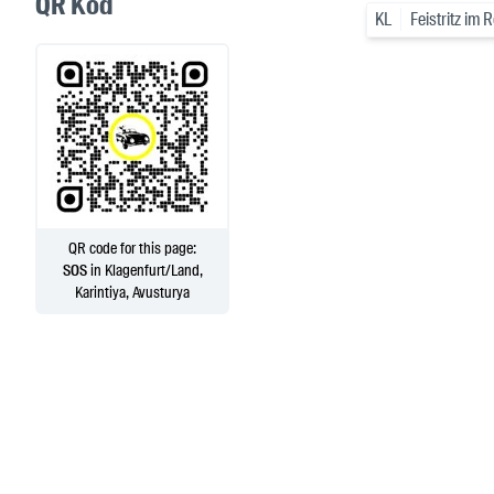
QR Kod
KL
Feistritz im 
QR code for this page:
SOS
in Klagenfurt/Land,
Karintiya, Avusturya