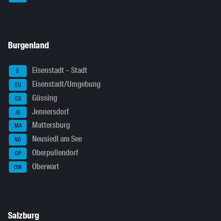
Burgenland
Eisenstadt – Stadt
E
Eisenstadt/Umgebung
EU
Güssing
GS
Jennersdorf
JE
Mattersburg
MA
Neusiedl am See
ND
Oberpullendorf
OP
Oberwart
OW
Salzburg