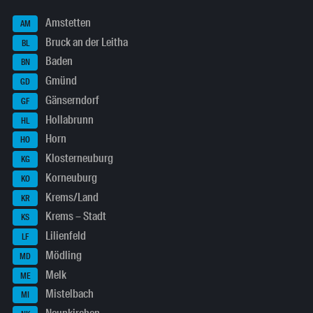
Amstetten
AM
Bruck an der Leitha
BL
Baden
BN
Gmünd
GD
Gänserndorf
GF
Hollabrunn
HL
Horn
HO
Klosterneuburg
KG
Korneuburg
KO
Krems/Land
KR
Krems – Stadt
KS
Lilienfeld
LF
Mödling
MD
Melk
ME
Mistelbach
MI