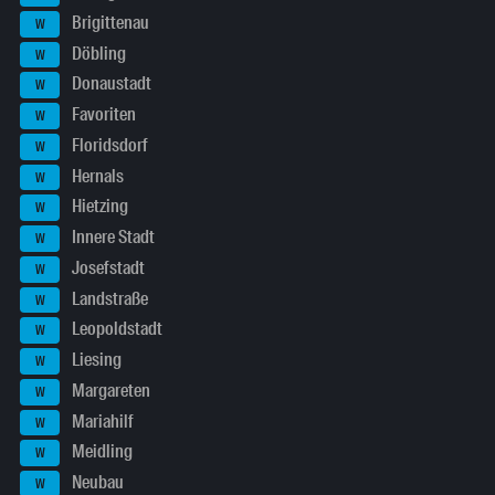
Brigittenau
W
Döbling
W
Donaustadt
W
Favoriten
W
Floridsdorf
W
Hernals
W
Hietzing
W
Innere Stadt
W
Josefstadt
W
Landstraße
W
Leopoldstadt
W
Liesing
W
Margareten
W
Mariahilf
W
Meidling
W
Neubau
W