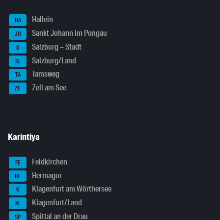
Hallein
HA
Sankt Johann im Pongau
JO
Salzburg – Stadt
S
Salzburg/Land
SL
Tamsweg
TA
Zell am See
ZE
Karintiya
Feldkirchen
FE
Hermagor
HE
Klagenfurt am Wörthersee
K
Klagenfurt/Land
KL
Spittal an der Drau
SP