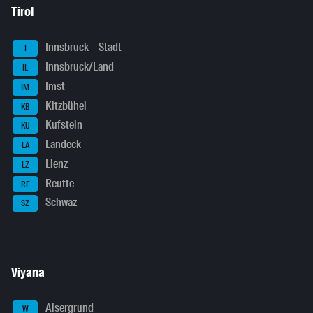
Tirol
Innsbruck – Stadt
I
Innsbruck/Land
IL
Imst
IM
Kitzbühel
KB
Kufstein
KU
Landeck
LA
Lienz
LZ
Reutte
RE
Schwaz
SZ
Viyana
Alsergrund
W