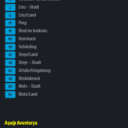
Linz – Stadt
L
Linz/Land
LL
Perg
PE
Ried im Innkreis
RI
Rohrbach
RO
Schärding
SD
Steyr/Land
SE
Steyr – Stadt
SR
Urfahr/Umgebung
UU
Vöcklabruck
VB
Wels – Stadt
WE
Wels/Land
WL
Aşağı Avusturya