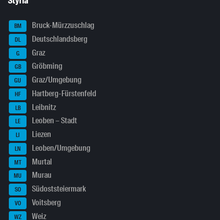
Styria
Bruck-Mürzzuschlag
BM
Deutschlandsberg
DL
Graz
G
Gröbming
GB
Graz/Umgebung
GU
Hartberg-Fürstenfeld
HF
Leibnitz
LB
Leoben – Stadt
LE
Liezen
LI
Leoben/Umgebung
LN
Murtal
MT
Murau
MU
Südoststeiermark
SO
Voitsberg
VO
Weiz
WZ