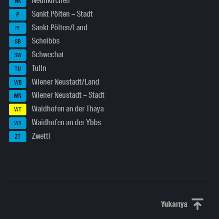
Neunkirchen
NK
Sankt Pölten – Stadt
P
Sankt Pölten/Land
PL
Scheibbs
SB
Schwechat
SW
Tulln
TU
Wiener Neustadt/Land
WB
Wiener Neustadt – Stadt
WN
Waidhofen an der Thaya
WT
Waidhofen an der Ybbs
WY
Zwettl
ZT
Yukarıya
Yukarı kaydı