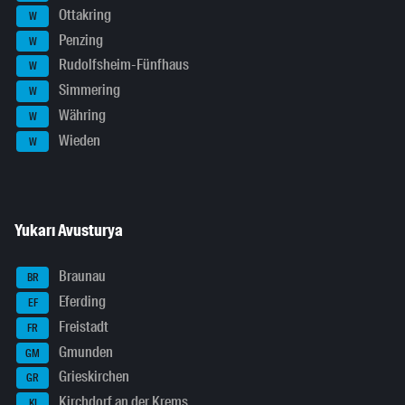
Ottakring
W
Penzing
W
Rudolfsheim-Fünfhaus
W
Simmering
W
Währing
W
Wieden
W
Yukarı Avusturya
Braunau
BR
Eferding
EF
Freistadt
FR
Gmunden
GM
Grieskirchen
GR
Kirchdorf an der Krems
KI