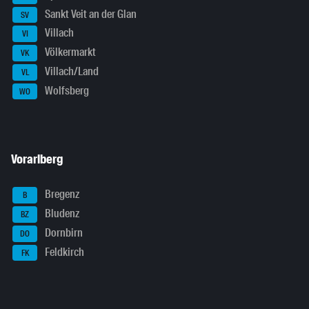
Sankt Veit an der Glan
SV
Villach
VI
Völkermarkt
VK
Villach/Land
VL
Wolfsberg
WO
Vorarlberg
Bregenz
B
Bludenz
BZ
Dornbirn
DO
Feldkirch
FK