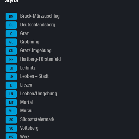
Styria
Bruck-Mürzzuschlag
BM
Deutschlandsberg
DL
Graz
G
Gröbming
GB
Graz/Umgebung
GU
Hartberg-Fürstenfeld
HF
Leibnitz
LB
Leoben – Stadt
LE
Liezen
LI
Leoben/Umgebung
LN
Murtal
MT
Murau
MU
Südoststeiermark
SO
Voitsberg
VO
Weiz
WZ