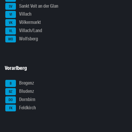
Sankt Veit an der Glan
SV
Villach
VI
Völkermarkt
VK
Villach/Land
VL
Wolfsberg
WO
Vorarlberg
Bregenz
B
Bludenz
BZ
Dornbirn
DO
Feldkirch
FK