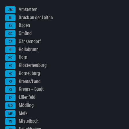
Amstetten
AM
Bruck an der Leitha
BL
Baden
BN
Gmünd
GD
Gänserndorf
GF
Hollabrunn
HL
Horn
HO
Klosterneuburg
KG
Korneuburg
KO
Krems/Land
KR
Krems – Stadt
KS
Lilienfeld
LF
Mödling
MD
Melk
ME
Mistelbach
MI