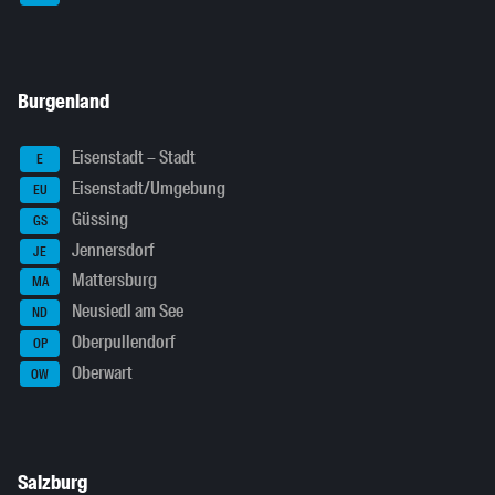
Burgenland
Eisenstadt – Stadt
E
Eisenstadt/Umgebung
EU
Güssing
GS
Jennersdorf
JE
Mattersburg
MA
Neusiedl am See
ND
Oberpullendorf
OP
Oberwart
OW
Salzburg