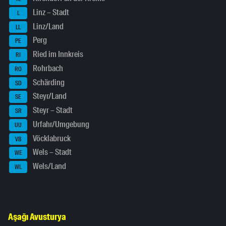
Linz – Stadt
L
Linz/Land
LL
Perg
PE
Ried im Innkreis
RI
Rohrbach
RO
Schärding
SD
Steyr/Land
SE
Steyr – Stadt
SR
Urfahr/Umgebung
UU
Vöcklabruck
VB
Wels – Stadt
WE
Wels/Land
WL
Aşağı Avusturya