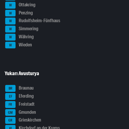
Ottakring
W
Penzing
W
Rudolfsheim-Fünfhaus
W
Simmering
W
Währing
W
Wieden
W
Yukarı Avusturya
Braunau
BR
Eferding
EF
Freistadt
FR
Gmunden
GM
Grieskirchen
GR
Kirchdorf an der Krems
KI