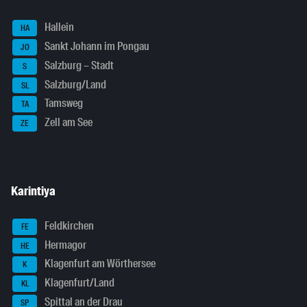
Hallein
HA
Sankt Johann im Pongau
JO
Salzburg – Stadt
S
Salzburg/Land
SL
Tamsweg
TA
Zell am See
ZE
Karintiya
Feldkirchen
FE
Hermagor
HE
Klagenfurt am Wörthersee
K
Klagenfurt/Land
KL
Spittal an der Drau
SP