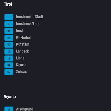
Tirol
Innsbruck – Stadt
I
Innsbruck/Land
IL
Imst
IM
Kitzbühel
KB
Kufstein
KU
Landeck
LA
Lienz
LZ
Reutte
RE
Schwaz
SZ
Viyana
Alsergrund
W