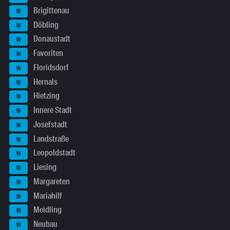
Brigittenau
W
Döbling
W
Donaustadt
W
Favoriten
W
Floridsdorf
W
Hernals
W
Hietzing
W
Innere Stadt
W
Josefstadt
W
Landstraße
W
Leopoldstadt
W
Liesing
W
Margareten
W
Mariahilf
W
Meidling
W
Neubau
W