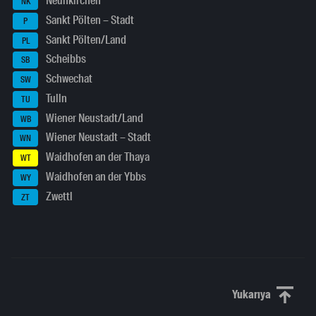
Neunkirchen
NK
Sankt Pölten – Stadt
P
Sankt Pölten/Land
PL
Scheibbs
SB
Schwechat
SW
Tulln
TU
Wiener Neustadt/Land
WB
Wiener Neustadt – Stadt
WN
Waidhofen an der Thaya
WT
Waidhofen an der Ybbs
WY
Zwettl
ZT
Yukarıya
Yukarı kaydı