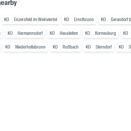
nearby
KO
Enzersfeld im Weinviertel
KO
Ernstbrunn
KO
Gerasdorf 
n
KO
Harmannsdorf
KO
Hausleiten
KO
Korneuburg
KO
KO
Niederhollabrunn
KO
Rußbach
KO
Sierndorf
KO
S