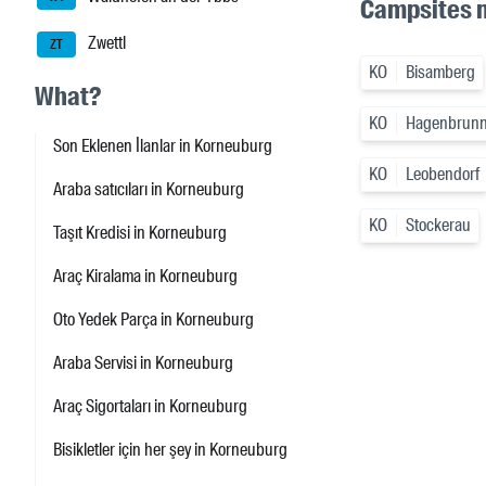
Campsites 
Zwettl
ZT
KO
Bisamberg
What?
KO
Hagenbrun
Son Eklenen İlanlar in Korneuburg
KO
Leobendorf
Araba satıcıları in Korneuburg
KO
Stockerau
Taşıt Kredisi in Korneuburg
Araç Kiralama in Korneuburg
Oto Yedek Parça in Korneuburg
Araba Servisi in Korneuburg
Araç Sigortaları in Korneuburg
Bisikletler için her şey in Korneuburg