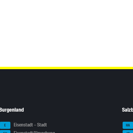
Burgenland
Salz
Eisenstadt – Stadt
E
HA