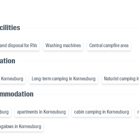
ilities
and disposal for RVs
Washing machines
Central campfire area
cation
n Korneuburg
Long-term camping in Korneuburg
Naturist camping 
ommodation
uburg
apartments in Korneuburg
cabin camping in Korneuburg
galows in Korneuburg