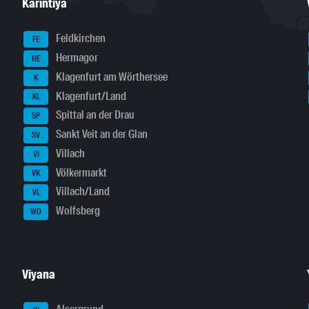
Karintiya
Feldkirchen
FE
Hermagor
HE
Klagenfurt am Wörthersee
K
Klagenfurt/Land
KL
Spittal an der Drau
SP
Sankt Veit an der Glan
SV
Villach
VI
Völkermarkt
VK
Villach/Land
VL
Wolfsberg
WO
Viyana