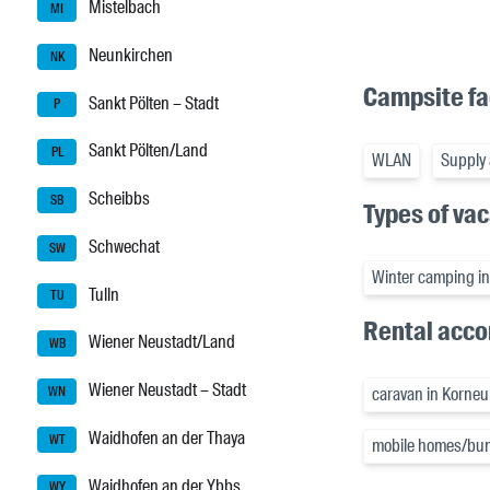
Mistelbach
MI
Neunkirchen
NK
Campsite fac
Sankt Pölten – Stadt
P
Sankt Pölten/Land
PL
WLAN
Supply 
Scheibbs
SB
Types of va
Schwechat
SW
Winter camping i
Tulln
TU
Rental acc
Wiener Neustadt/Land
WB
Wiener Neustadt – Stadt
WN
caravan in Korne
Waidhofen an der Thaya
WT
mobile homes/bun
Waidhofen an der Ybbs
WY