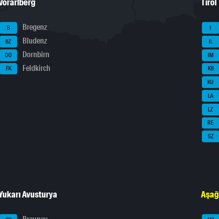
Vorarlberg
Tirol
Bregenz
B
I
Bludenz
BZ
IL
Dornbirn
DO
IM
Feldkirch
FK
KB
KU
LA
LZ
RE
SZ
Yukarı Avusturya
Aşağ