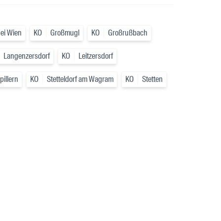
bei Wien
KO
Großmugl
KO
Großrußbach
Langenzersdorf
KO
Leitzersdorf
pillern
KO
Stetteldorf am Wagram
KO
Stetten