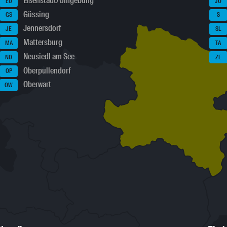
Eisenstadt/Umgebung
EU
JO
Güssing
GS
S
Jennersdorf
JE
SL
Mattersburg
MA
TA
Neusiedl am See
ND
ZE
Oberpullendorf
OP
Oberwart
OW