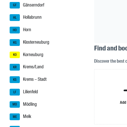
Gänserndorf
GF
Hollabrunn
HL
Horn
HO
Klosterneuburg
KG
Find and bo
Korneuburg
KO
Discover the best 
Krems/Land
KR
Krems – Stadt
KS
Lilienfeld
LF
Add
Mödling
MD
Melk
ME