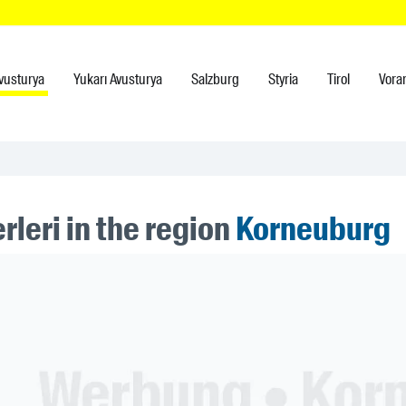
vusturya
Yukarı Avusturya
Salzburg
Styria
Tirol
Vora
leri in the region
Korneuburg
ner