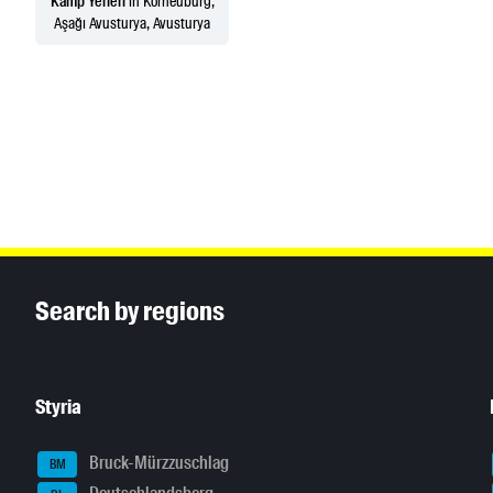
Kamp Yerleri
in Korneuburg,
Aşağı Avusturya, Avusturya
Inhaltsinformationen
Search by regions
Styria
Bruck-Mürzzuschlag
BM