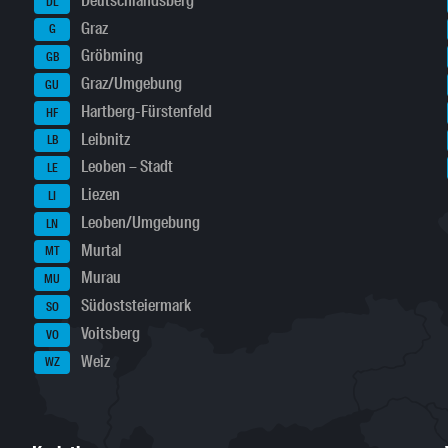
Deutschlandsberg
DL
Graz
G
Gröbming
GB
Graz/Umgebung
GU
Hartberg-Fürstenfeld
HF
Leibnitz
LB
Leoben – Stadt
LE
Liezen
LI
Leoben/Umgebung
LN
Murtal
MT
Murau
MU
Südoststeiermark
SO
Voitsberg
VO
Weiz
WZ