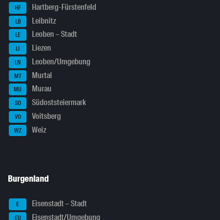
Hartberg-Fürstenfeld
HF
Leibnitz
LB
Leoben – Stadt
LE
Liezen
LI
Leoben/Umgebung
LN
Murtal
MT
Murau
MU
Südoststeiermark
SO
Voitsberg
VO
Weiz
WZ
Burgenland
Eisenstadt – Stadt
E
Eisenstadt/Umgebung
EU