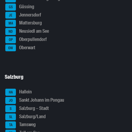
Güssing
GS
Jennersdorf
JE
Mattersburg
MA
Neusiedl am See
ND
Oberpullendorf
OP
Oberwart
OW
Salzburg
Hallein
HA
Sankt Johann im Pongau
JO
Salzburg – Stadt
S
Salzburg/Land
SL
Tamsweg
TA