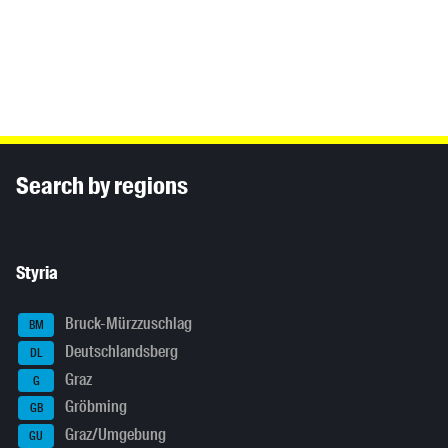
Inhaltsinformationen
Search by regions
Styria
Bruck-Mürzzuschlag
BM
Deutschlandsberg
DL
Graz
G
Gröbming
GB
Graz/Umgebung
GU