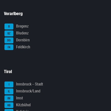
Vorarlberg
Bregenz
B
Bludenz
BZ
Dornbirn
DO
Feldkirch
FK
Tirol
Innsbruck – Stadt
I
Innsbruck/Land
IL
Imst
IM
Kitzbühel
KB