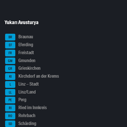
Yukarı Avusturya
Braunau
BR
Eferding
EF
Freistadt
FR
Gmunden
GM
Grieskirchen
GR
Kirchdorf an der Krems
KI
Linz – Stadt
L
Linz/Land
LL
Perg
PE
Ried im Innkreis
RI
Rohrbach
RO
Schärding
SD