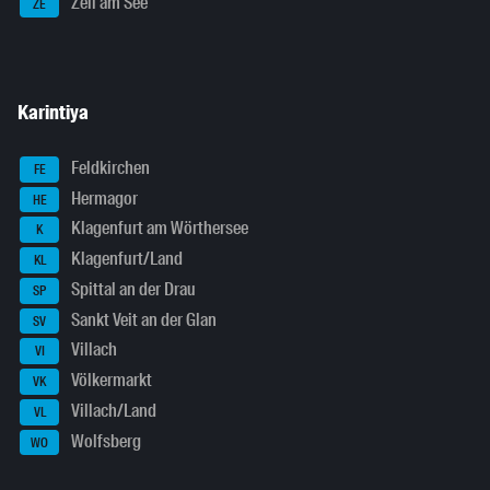
Zell am See
ZE
Karintiya
Feldkirchen
FE
Hermagor
HE
Klagenfurt am Wörthersee
K
Klagenfurt/Land
KL
Spittal an der Drau
SP
Sankt Veit an der Glan
SV
Villach
VI
Völkermarkt
VK
Villach/Land
VL
Wolfsberg
WO