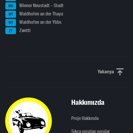
Wiener Neustadt – Stadt
WN
Waidhofen an der Thaya
WT
Waidhofen an der Ybbs
WY
Zwettl
ZT
Yukarıya
Yukarı kaydı
Hakkımızda
Proje Hakkında
Sıkça sorulan sorular