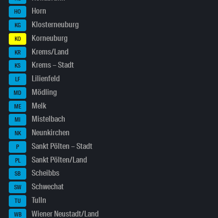
Horn
HO
Klosterneuburg
KG
Korneuburg
KO
Krems/Land
KR
Krems – Stadt
KS
Lilienfeld
LF
Mödling
MD
Melk
ME
Mistelbach
MI
Neunkirchen
NK
Sankt Pölten – Stadt
P
Sankt Pölten/Land
PL
Scheibbs
SB
Schwechat
SW
Tulln
TU
Wiener Neustadt/Land
WB