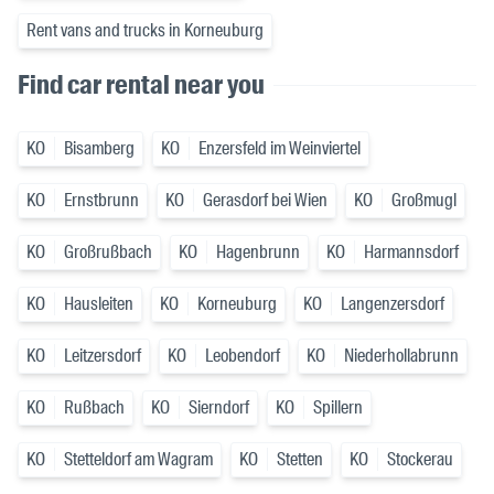
Rent vans and trucks in Korneuburg
Find car rental near you
KO
Bisamberg
KO
Enzersfeld im Weinviertel
KO
Ernstbrunn
KO
Gerasdorf bei Wien
KO
Großmugl
KO
Großrußbach
KO
Hagenbrunn
KO
Harmannsdorf
KO
Hausleiten
KO
Korneuburg
KO
Langenzersdorf
KO
Leitzersdorf
KO
Leobendorf
KO
Niederhollabrunn
KO
Rußbach
KO
Sierndorf
KO
Spillern
KO
Stetteldorf am Wagram
KO
Stetten
KO
Stockerau