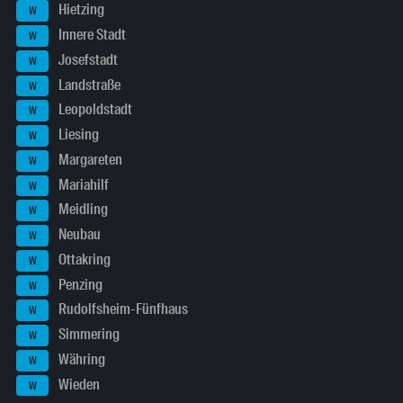
Hietzing
W
Innere Stadt
W
Josefstadt
W
Landstraße
W
Leopoldstadt
W
Liesing
W
Margareten
W
Mariahilf
W
Meidling
W
Neubau
W
Ottakring
W
Penzing
W
Rudolfsheim-Fünfhaus
W
Simmering
W
Währing
W
Wieden
W