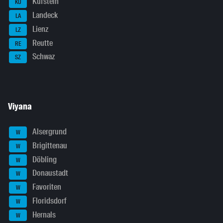
Kufstein
KU
Landeck
LA
Lienz
LZ
Reutte
RE
Schwaz
SZ
Viyana
Alsergrund
W
Brigittenau
W
Döbling
W
Donaustadt
W
Favoriten
W
Floridsdorf
W
Hernals
W