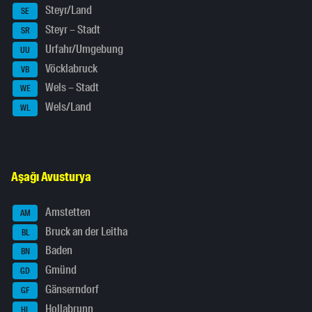
Steyr/Land
SE
Steyr – Stadt
SR
Urfahr/Umgebung
UU
Vöcklabruck
VB
Wels – Stadt
WE
Wels/Land
WL
Aşağı Avusturya
Amstetten
AM
Bruck an der Leitha
BL
Baden
BN
Gmünd
GD
Gänserndorf
GF
Hollabrunn
HL