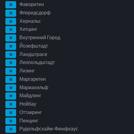
Фаворитен
W
Флоридсдорф
W
Хернальс
W
Хитцинг
W
Внутренний Город
W
Йозефштадт
W
Ландштрасе
W
Леопольдштадт
W
Лизинг
W
Маргаретен
W
Мариахильф
W
Майдлинг
W
Нойбау
W
Оттакринг
W
Пенцинг
W
Рудольфсхайм-Фюнфхаус
W