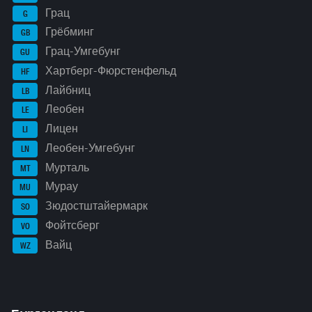
Грац
G
Грёбминг
GB
Грац-Умгебунг
GU
Хартберг-Фюрстенфельд
HF
Лайбниц
LB
Леобен
LE
Лицен
LI
Леобен-Умгебунг
LN
Мурталь
MT
Мурау
MU
Зюдостштайермарк
SO
Фойтсберг
VO
Вайц
WZ