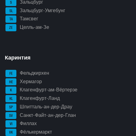
Зальцбург
S
Зальцбург-Умгебунг
SL
Тамсвег
TA
Целль-ам-Зе
ZE
Каринтия
Фельдкирхен
FE
Хермагор
HE
Клагенфурт-ам-Вёртерзе
K
Клагенфурт-Ланд
KL
Шпитталь-ан-дер-Драу
SP
Санкт-Файт-ан-дер-Глан
SV
Филлах
VI
Фёлькермаркт
VK