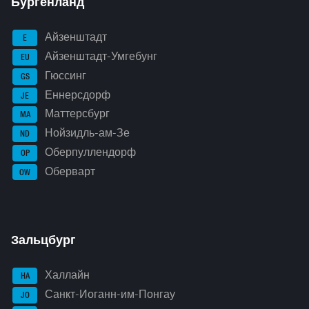
Бургенланд
Айзенштадт
E
Айзенштадт-Умгебунг
EU
Гюссинг
GS
Еннерсдорф
JE
Маттерсбург
MA
Нойзидль-ам-Зе
ND
Оберпуллендорф
OP
Оберварт
OW
Зальцбург
Халлайн
HA
Санкт-Иоганн-им-Понгау
JO