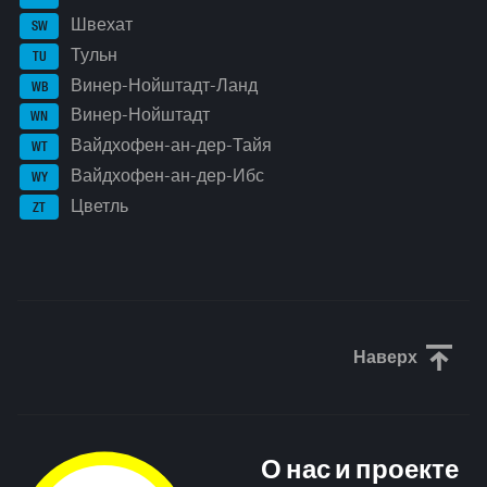
Швехат
SW
Тульн
TU
Винер-Нойштадт-Ланд
WB
Винер-Нойштадт
WN
Вайдхофен-ан-дер-Тайя
WT
Вайдхофен-ан-дер-Ибс
WY
Цветль
ZT
Наверх
Прокрути
О нас и проекте