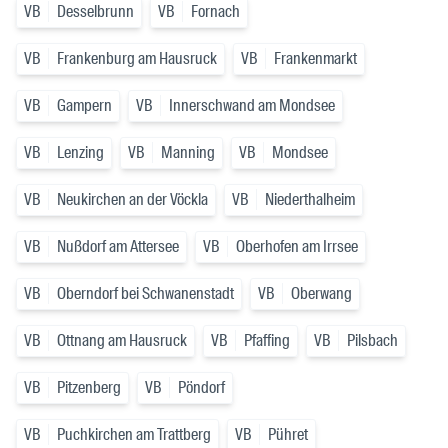
VB
Desselbrunn
VB
Fornach
VB
Frankenburg am Hausruck
VB
Frankenmarkt
VB
Gampern
VB
Innerschwand am Mondsee
VB
Lenzing
VB
Manning
VB
Mondsee
VB
Neukirchen an der Vöckla
VB
Niederthalheim
VB
Nußdorf am Attersee
VB
Oberhofen am Irrsee
VB
Oberndorf bei Schwanenstadt
VB
Oberwang
VB
Ottnang am Hausruck
VB
Pfaffing
VB
Pilsbach
VB
Pitzenberg
VB
Pöndorf
VB
Puchkirchen am Trattberg
VB
Pühret