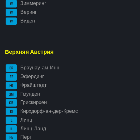
Зиммеринг
W
Веринг
W
Виден
W
Верхняя Австрия
Браунау-ам-Инн
BR
Эфердинг
EF
Фрайштадт
FR
Гмунден
GM
Грискирхен
GR
Кирхдорф-ан-дер-Кремс
KI
Линц
L
Линц-Ланд
LL
Перг
PE