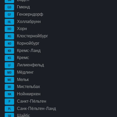
BN
Гмюнд
GD
Гензерндорф
GF
Холлабрунн
HL
Хорн
HO
Клостернойбург
KG
Корнойбург
KO
Кремс-Ланд
KR
Кремс
KS
Лилиенфельд
LF
Мёдлинг
MD
Мельк
ME
Мистельбах
MI
Нойнкирхен
NK
Санкт-Пёльтен
P
Санк-Пёльтен-Ланд
PL
Шайбс
SB