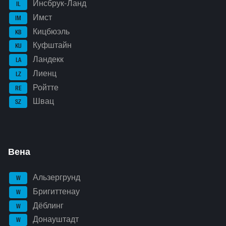
Инсбрук-Ланд
IL
Имст
IM
Кицбюэль
KB
Куфштайн
KU
Ландекк
LA
Лиенц
LZ
Ройтте
RE
Швац
SZ
Вена
Альзергрунд
W
Бригиттенау
W
Дёблинг
W
Донауштадт
W