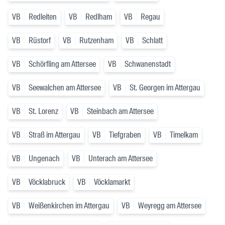
VB
Redleiten
VB
Redlham
VB
Regau
VB
Rüstorf
VB
Rutzenham
VB
Schlatt
VB
Schörfling am Attersee
VB
Schwanenstadt
VB
Seewalchen am Attersee
VB
St. Georgen im Attergau
VB
St. Lorenz
VB
Steinbach am Attersee
VB
Straß im Attergau
VB
Tiefgraben
VB
Timelkam
VB
Ungenach
VB
Unterach am Attersee
VB
Vöcklabruck
VB
Vöcklamarkt
VB
Weißenkirchen im Attergau
VB
Weyregg am Attersee