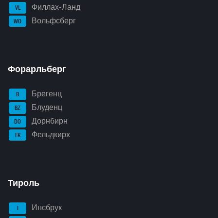
Филлах-Ланд
VL
Вольфсберг
WO
Форарльберг
Брегенц
B
Блуденц
BZ
Дорнбирн
DO
Фельдкирх
FK
Тироль
Инсбрук
I