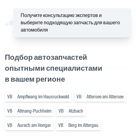
Получите консультацию экспертов и
выберите подходящую запчасть для вашего
автомобиля
Подбор автозапчастей
опытными специалистами
в вашем регионе
VB
Ampflwang im Hausruckwald
VB
Attersee am Attersee
VB
Attnang-Puchheim
VB
Atzbach
VB
Aurach am Hongar
VB
Berg im Attergau