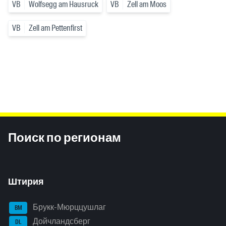
VB
Wolfsegg am Hausruck
VB
Zell am Moos
VB
Zell am Pettenfirst
Inhaltsinformationen
Поиск по регионам
Штирия
Брукк-Мюрццушлаг
BM
Дойчландсберг
DL