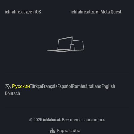
ichfahre.at для iOS
ichfahre.at для Meta Quest
Русский
Türkçe
Français
Español
Română
Italiano
English
Deutsch
Copyright
©
2025
ichfahre.at
. Все права защищены.
Карта сайта