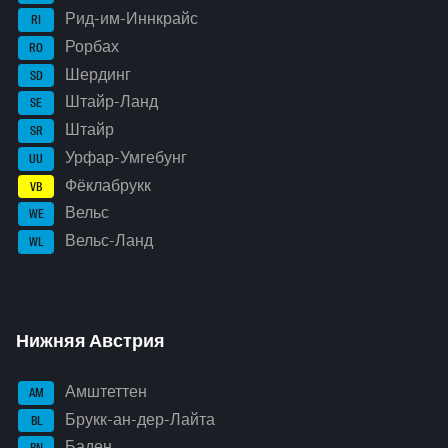
Рид-им-Иннкрайс
RI
Рорбах
RO
Шердинг
SD
Штайр-Ланд
SE
Штайр
SR
Урфар-Умгебунг
UU
Фёклабрукк
VB
Вельс
WE
Вельс-Ланд
WL
Нижняя Австрия
Амштеттен
AM
Брукк-ан-дер-Лайта
BL
Баден