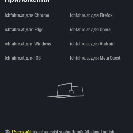
ichfahre.at для Chrome
ichfahre.at для Firefox
ichfahre.at для Edge
ichfahre.at для Opera
ichfahre.at для Windows
ichfahre.at для Android
ichfahre.at для iOS
ichfahre.at для Meta Quest
Русский
Türkçe
Français
Español
Română
Italiano
English