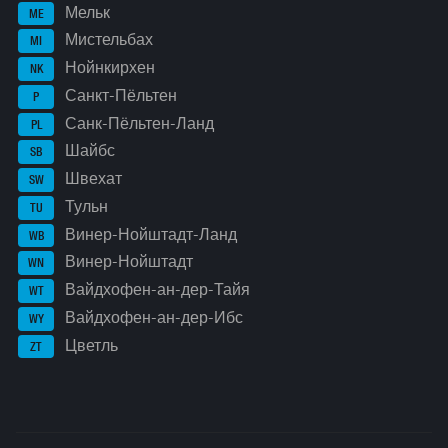
Мельк
ME
Мистельбах
MI
Нойнкирхен
NK
Санкт-Пёльтен
P
Санк-Пёльтен-Ланд
PL
Шайбс
SB
Швехат
SW
Тульн
TU
Винер-Нойштадт-Ланд
WB
Винер-Нойштадт
WN
Вайдхофен-ан-дер-Тайя
WT
Вайдхофен-ан-дер-Ибс
WY
Цветль
ZT