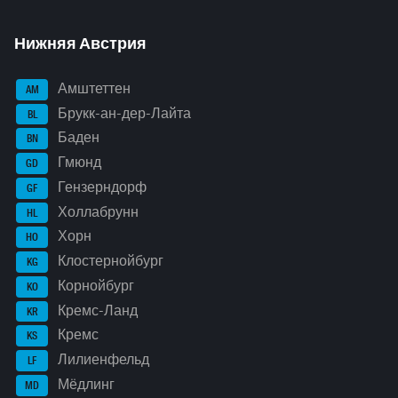
Нижняя Австрия
Амштеттен
AM
Брукк-ан-дер-Лайта
BL
Баден
BN
Гмюнд
GD
Гензерндорф
GF
Холлабрунн
HL
Хорн
HO
Клостернойбург
KG
Корнойбург
KO
Кремс-Ланд
KR
Кремс
KS
Лилиенфельд
LF
Мёдлинг
MD