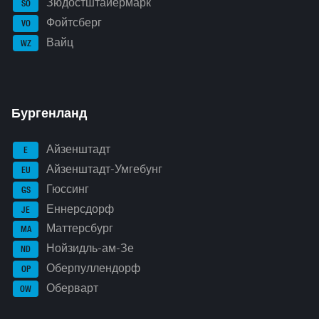
Зюдостштайермарк
SO
Фойтсберг
VO
Вайц
WZ
Бургенланд
Айзенштадт
E
Айзенштадт-Умгебунг
EU
Гюссинг
GS
Еннерсдорф
JE
Маттерсбург
MA
Нойзидль-ам-Зе
ND
Оберпуллендорф
OP
Оберварт
OW