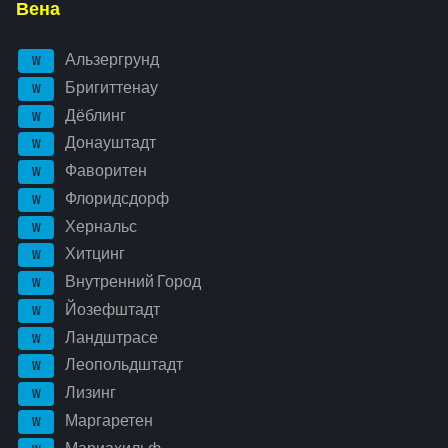
Вена
Альзергрунд
W
Бригиттенау
W
Дёблинг
W
Донауштадт
W
Фаворитен
W
Флоридсдорф
W
Хернальс
W
Хитцинг
W
Внутренний Город
W
Йозефштадт
W
Ландштрасе
W
Леопольдштадт
W
Лизинг
W
Маргаретен
W