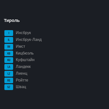
Тироль
Инсбрук
I
Инсбрук-Ланд
IL
Имст
IM
Кицбюэль
KB
Куфштайн
KU
Ландекк
LA
Лиенц
LZ
Ройтте
RE
Швац
SZ