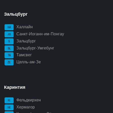
Зальцбург
Халлайн
HA
Санкт-Иоганн-им-Понгау
JO
Зальцбург
S
Зальцбург-Умгебунг
SL
Тамсвег
TA
Целль-ам-Зе
ZE
Каринтия
Фельдкирхен
FE
Хермагор
HE