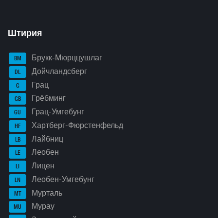
Штирия
Брукк-Мюрццушлаг
BM
Дойчландсберг
DL
Грац
G
Грёбминг
GB
Грац-Умгебунг
GU
Хартберг-Фюрстенфельд
HF
Лайбниц
LB
Леобен
LE
Лицен
LI
Леобен-Умгебунг
LN
Мурталь
MT
Мурау
MU