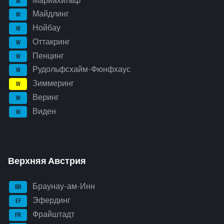
Мариахильф
W
Майдлинг
W
Нойбау
W
Оттакринг
W
Пенцинг
W
Рудольфсхайм-Фюнфхаус
W
Зиммеринг
W
Веринг
W
Виден
W
Верхняя Австрия
Браунау-ам-Инн
BR
Эфердинг
EF
Фрайштадт
FR