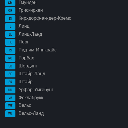
Гмунден
GM
Грискирхен
GR
Кирхдорф-ан-дер-Кремс
KI
Линц
L
Линц-Ланд
LL
Перг
PE
Рид-им-Иннкрайс
RI
Рорбах
RO
Шердинг
SD
Штайр-Ланд
SE
Штайр
SR
Урфар-Умгебунг
UU
Фёклабрукк
VB
Вельс
WE
Вельс-Ланд
WL