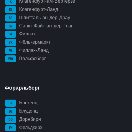
Клагенфурт-ам-Вёртерзе
K
Клагенфурт-Ланд
KL
Шпитталь-ан-дер-Драу
SP
Санкт-Файт-ан-дер-Глан
SV
Филлах
VI
Фёлькермаркт
VK
Филлах-Ланд
VL
Вольфсберг
WO
Форарльберг
Брегенц
B
Блуденц
BZ
Дорнбирн
DO
Фельдкирх
FK