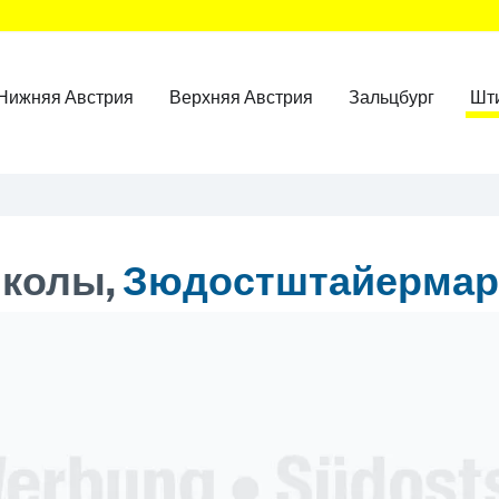
Нижняя Австрия
Верхняя Австрия
Зальцбург
Шт
колы,
Зюдостштайермар
ner