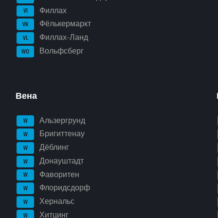
Филлах
VI
Фёлькермаркт
VK
Филлах-Ланд
VL
Вольфсберг
WO
Вена
Альзергрунд
W
Бригиттенау
W
Дёблинг
W
Донауштадт
W
Фаворитен
W
Флоридсдорф
W
Хернальс
W
Хитцинг
W