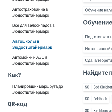
Автострахование в
Обучение на у
Зюдостштайермарк
Обучение 
Всё для велосипедов в
Зюдостштайермарк
Подготовка к 
Автошколы в
Зюдостштайермарк
Интенсивный 
Автомойки и АЗС в
Сдача теорети
Зюдостштайермарк
Найдите 
Как?
Планировщик маршрута до
SO
Bad Gleiche
Зюдостштайермарк
SO
Feldbach
QR-код
SO
Kirchberg a