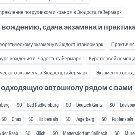
правление погрузчиком и краном в Зюдостштайермарк
вождению, сдача экзамена и практик
теоретическому экзамену в Зюдостштайермарк
Практичес
курс вождения в Зюдостштайермарк
Курс первой помощ
ческого экзамена в Зюдостштайермарк
Экзамен по вожд
подходящую автошколу рядом с вами
nberg
SO
Bad Radkersburg
SO
Deutsch Goritz
SO
Edelsba
SO
Gnas
SO
Halbenrain
SO
Jagerberg
SO
Kapfenstein
n der Raab
SO
Klöch
SO
Mettersdorf am Saßbach
SO
Mure