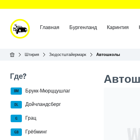
Главная
Бургенланд
Каринтия
Главная
Штирия
Зюдостштайермарк
Автошколы
Seitenleisten-Navigation
Где?
Автош
Брукк-Мюрццушлаг
Header Ban
BM
Дойчландсберг
DL
Грац
G
Грёбминг
GB