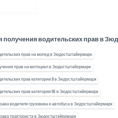
я получения водительских прав в Зю
дительских прав на мопед в Зюдостштайермарк
учения прав на мотоцикл в Зюдостштайермарк
ительских прав категории B в Зюдостштайермарк
ительских прав категории BE в Зюдостштайермарк
рава водителя грузовика и автобуса в Зюдостштайермарк
рава тракториста в Зюдостштайермарк