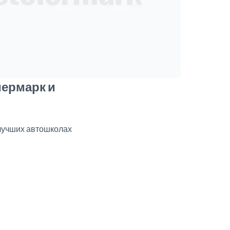
йермарк и
лучших автошколах