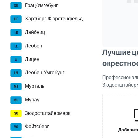
Грац-Умгебунг
GU
Хартберг-Фюрстенфельд
HF
Лайбниц
LB
Леобен
LE
Лучшие ц
Лицен
LI
окрестно
Леобен-Умгебунг
LN
Профессиональ
Зюдостштайерма
Мурталь
MT
Мурау
MU
Зюдостштайермарк
SO
Фойтсберг
VO
Добавит