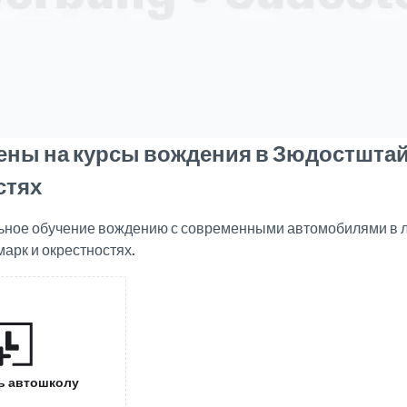
ены на курсы вождения в Зюдостшта
стях
ное обучение вождению с современными автомобилями в 
рк и окрестностях.
ь автошколу