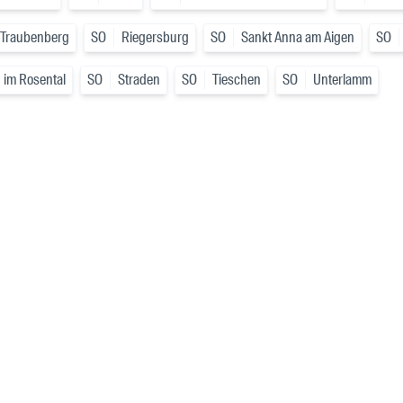
 Traubenberg
SO
Riegersburg
SO
Sankt Anna am Aigen
SO
 im Rosental
SO
Straden
SO
Tieschen
SO
Unterlamm