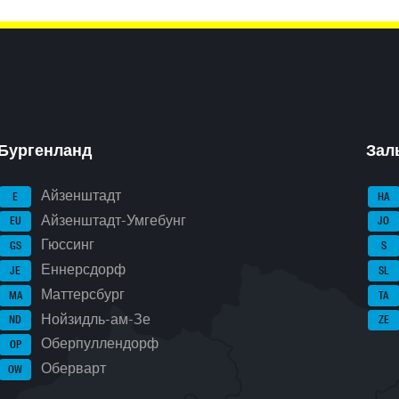
Бургенланд
Зал
Айзенштадт
E
HA
Айзенштадт-Умгебунг
EU
JO
Гюссинг
GS
S
Еннерсдорф
JE
SL
Маттерсбург
MA
TA
Нойзидль-ам-Зе
ND
ZE
Оберпуллендорф
OP
Оберварт
OW