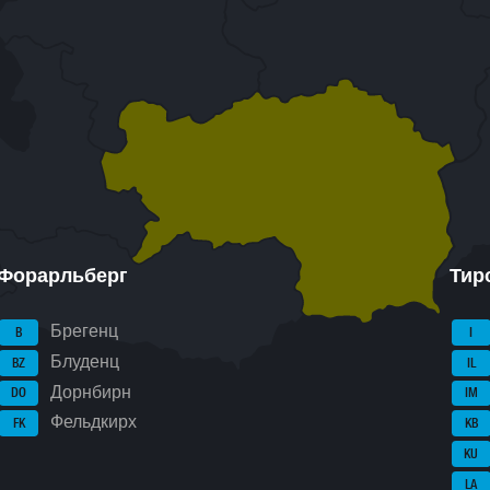
Форарльберг
Тир
Брегенц
B
I
Блуденц
BZ
IL
Дорнбирн
DO
IM
Фельдкирх
FK
KB
KU
LA