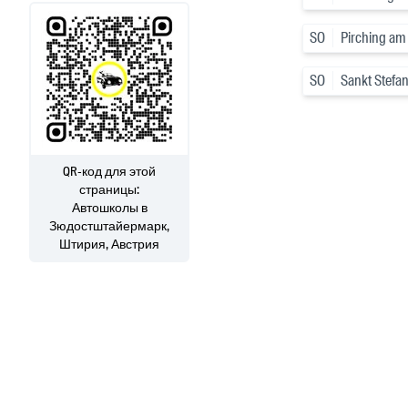
SO
Pirching am
SO
Sankt Stefan
QR-код для этой
страницы:
Автошколы
в
Зюдостштайермарк,
Штирия, Австрия