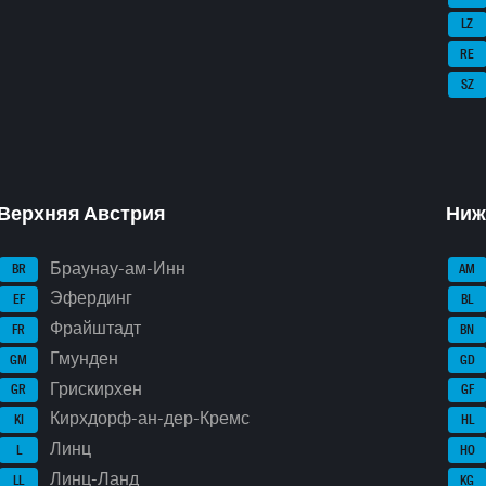
LZ
RE
SZ
Верхняя Австрия
Ниж
Браунау-ам-Инн
BR
AM
Эфердинг
EF
BL
Фрайштадт
FR
BN
Гмунден
GM
GD
Грискирхен
GR
GF
Кирхдорф-ан-дер-Кремс
KI
HL
Линц
L
HO
Линц-Ланд
LL
KG