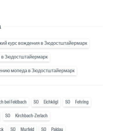
а
кий курс вождения в Зюдостштайермарк
и в Зюдостштайермарк
ению мопеда в Зюдостштайермарк
ch bei Feldbach
SO
Eichkögl
SO
Fehring
SO
Kirchbach-Zerlach
ck
SO
Murfeld
SO
Paldau