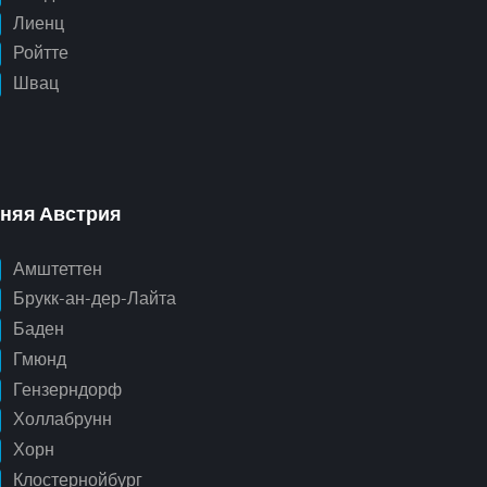
Лиенц
Ройтте
Швац
няя Австрия
Амштеттен
Брукк-ан-дер-Лайта
Баден
Гмюнд
Гензерндорф
Холлабрунн
Хорн
Клостернойбург