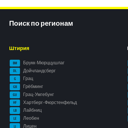
Inhaltsinformationen
Поиск по регионам
Штирия
Брукк-Мюрццушлаг
BM
Дойчландсберг
DL
Грац
G
Грёбминг
GB
Грац-Умгебунг
GU
Хартберг-Фюрстенфельд
HF
Лайбниц
LB
Леобен
LE
Лицен
LI