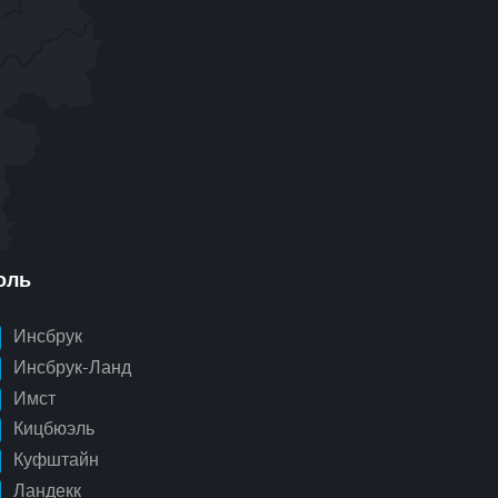
оль
Инсбрук
Инсбрук-Ланд
Имст
Кицбюэль
Куфштайн
Ландекк