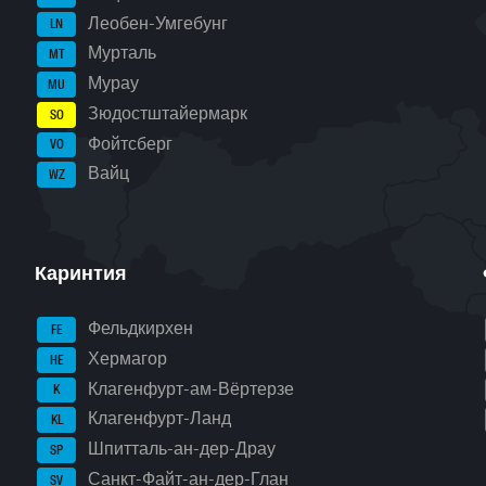
Леобен-Умгебунг
LN
Мурталь
MT
Мурау
MU
Зюдостштайермарк
SO
Фойтсберг
VO
Вайц
WZ
Каринтия
Фельдкирхен
FE
Хермагор
HE
Клагенфурт-ам-Вёртерзе
K
Клагенфурт-Ланд
KL
Шпитталь-ан-дер-Драу
SP
Санкт-Файт-ан-дер-Глан
SV