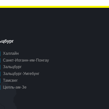
ьцбург
Халлайн
Санкт-Иоганн-им-Понгау
Зальцбург
Зальцбург-Умгебунг
Тамсвег
Целль-ам-Зе