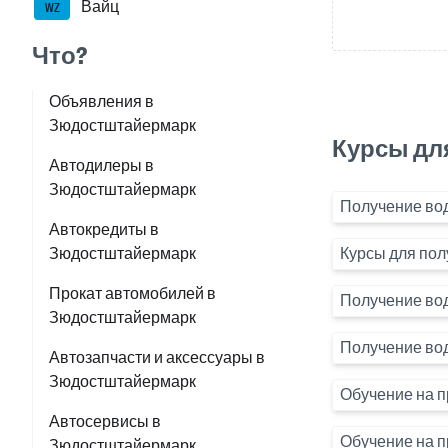
Вайц
WZ
Что?
Объявления в
Зюдостштайермарк
Курсы дл
Автодилеры в
Зюдостштайермарк
Получение во
Автокредиты в
Зюдостштайермарк
Курсы для пол
Прокат автомобилей в
Получение вод
Зюдостштайермарк
Получение вод
Автозапчасти и аксессуары в
Зюдостштайермарк
Обучение на п
Автосервисы в
Обучение на п
Зюдостштайермарк