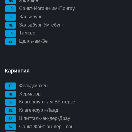
Халлайн
HA
Санкт-Иоганн-им-Понгау
JO
Зальцбург
S
Зальцбург-Умгебунг
SL
Тамсвег
TA
Целль-ам-Зе
ZE
Каринтия
Фельдкирхен
FE
Хермагор
HE
Клагенфурт-ам-Вёртерзе
K
Клагенфурт-Ланд
KL
Шпитталь-ан-дер-Драу
SP
Санкт-Файт-ан-дер-Глан
SV