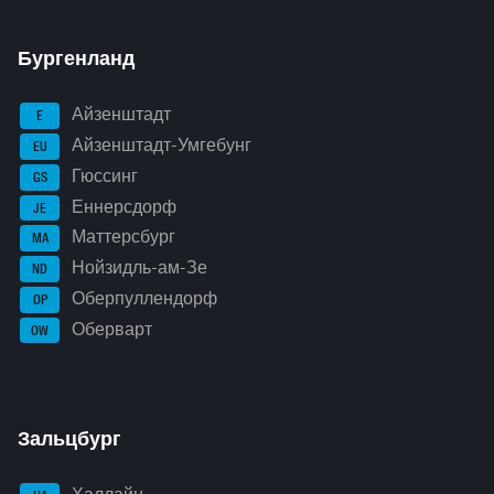
Бургенланд
Айзенштадт
E
Айзенштадт-Умгебунг
EU
Гюссинг
GS
Еннерсдорф
JE
Маттерсбург
MA
Нойзидль-ам-Зе
ND
Оберпуллендорф
OP
Оберварт
OW
Зальцбург