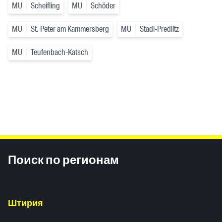
MU
Scheifling
MU
Schöder
MU
St. Peter am Kammersberg
MU
Stadl-Predlitz
MU
Teufenbach-Katsch
Inhaltsinformationen
Поиск по регионам
Штирия