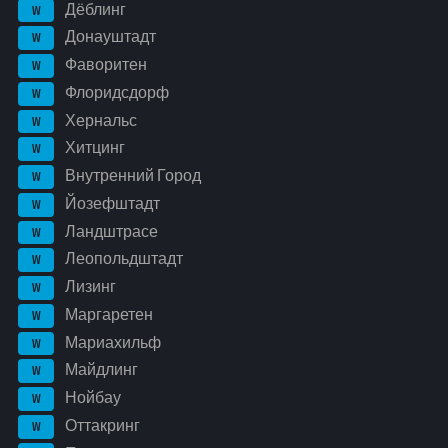
Дёблинг
W
Донауштадт
W
Фаворитен
W
Флоридсдорф
W
Хернальс
W
Хитцинг
W
Внутренний Город
W
Йозефштадт
W
Ландштрасе
W
Леопольдштадт
W
Лизинг
W
Маргаретен
W
Мариахильф
W
Майдлинг
W
Нойбау
W
Оттакринг
W