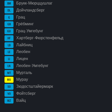
Брукк-Мюрццушлаг
BM
Дойчландсберг
DL
Грац
G
Грёбминг
GB
Грац-Умгебунг
GU
Хартберг-Фюрстенфельд
HF
Лайбниц
LB
Леобен
LE
Лицен
LI
Леобен-Умгебунг
LN
Мурталь
MT
Мурау
MU
Зюдостштайермарк
SO
Фойтсберг
VO
Вайц
WZ