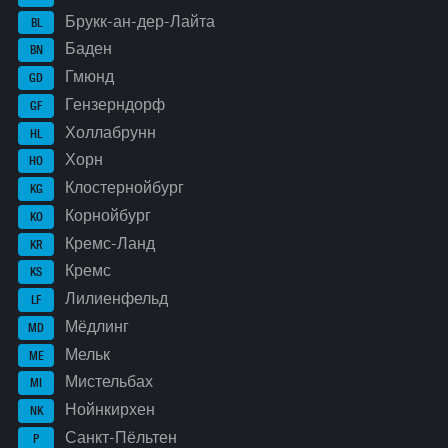
Брукк-ан-дер-Лайта
BL
Баден
BN
Гмюнд
GD
Гензерндорф
GF
Холлабрунн
HL
Хорн
HO
Клостернойбург
KG
Корнойбург
KO
Кремс-Ланд
KR
Кремс
KS
Лилиенфельд
LF
Мёдлинг
MD
Мельк
ME
Мистельбах
MI
Нойнкирхен
NK
Санкт-Пёльтен
P