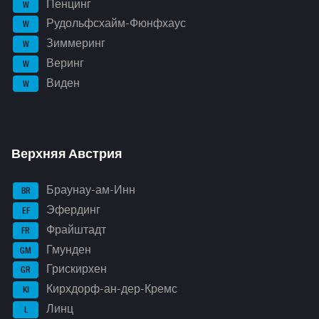
Пенцинг
W
Рудольфсхайм-Фюнфхаус
W
Зиммеринг
W
Веринг
W
Виден
W
Верхняя Австрия
Браунау-ам-Инн
BR
Эфердинг
EF
Фрайштадт
FR
Гмунден
GM
Грискирхен
GR
Кирхдорф-ан-дер-Кремс
KI
Линц
L