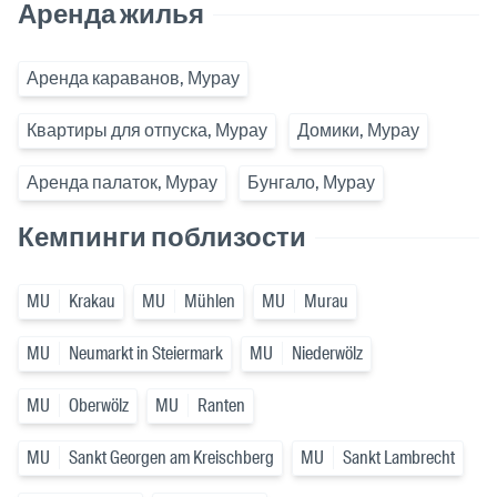
Аренда жилья
Аренда караванов, Мурау
Квартиры для отпуска, Мурау
Домики, Мурау
Аренда палаток, Мурау
Бунгало, Мурау
Кемпинги поблизости
MU
Krakau
MU
Mühlen
MU
Murau
MU
Neumarkt in Steiermark
MU
Niederwölz
MU
Oberwölz
MU
Ranten
MU
Sankt Georgen am Kreischberg
MU
Sankt Lambrecht