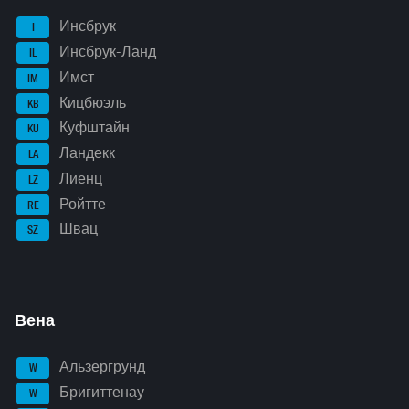
Инсбрук
I
Инсбрук-Ланд
IL
Имст
IM
Кицбюэль
KB
Куфштайн
KU
Ландекк
LA
Лиенц
LZ
Ройтте
RE
Швац
SZ
Вена
Альзергрунд
W
Бригиттенау
W