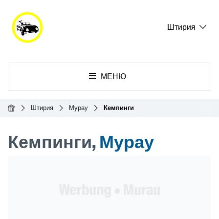
Штирия
МЕНЮ
Главная
Штирия
Мурау
Кемпинги
Кемпинги,
Мурау
Header Banner