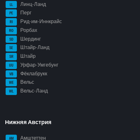
Линц-Ланд
LL
Перг
PE
Рид-им-Иннкрайс
RI
Рорбах
RO
Шердинг
SD
Штайр-Ланд
SE
Штайр
SR
Урфар-Умгебунг
UU
Фёклабрукк
VB
Вельс
WE
Вельс-Ланд
WL
Нижняя Австрия
Амштеттен
AM