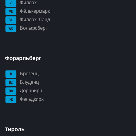
Филлах
VI
Фёлькермаркт
VK
Филлах-Ланд
VL
Вольфсберг
WO
Форарльберг
Брегенц
B
Блуденц
BZ
Дорнбирн
DO
Фельдкирх
FK
Тироль