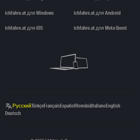
ichfahre.at для Windows
ichfahre.at для Android
ichfahre.at для iOS
ichfahre.at для Meta Quest
Русский
Türkçe
Français
Español
Română
Italiano
English
Deutsch