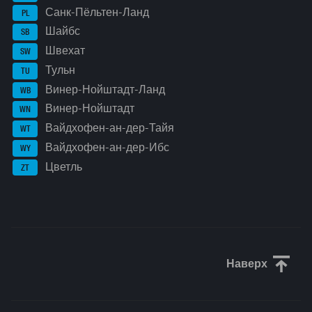
Санк-Пёльтен-Ланд
PL
Шайбс
SB
Швехат
SW
Тульн
TU
Винер-Нойштадт-Ланд
WB
Винер-Нойштадт
WN
Вайдхофен-ан-дер-Тайя
WT
Вайдхофен-ан-дер-Ибс
WY
Цветль
ZT
Наверх
Прокрути