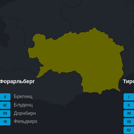
Форарльберг
Тир
Брегенц
B
I
Блуденц
BZ
IL
Дорнбирн
DO
IM
Фельдкирх
FK
KB
KU