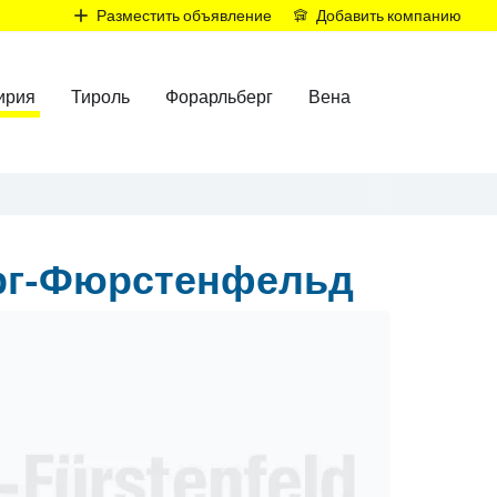
Р
Разместить объявление
Добавить компанию
ирия
Тироль
Форарльберг
Вена
рг-Фюрстенфельд