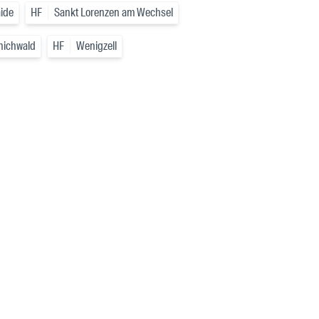
aide
HF
Sankt Lorenzen am Wechsel
ichwald
HF
Wenigzell