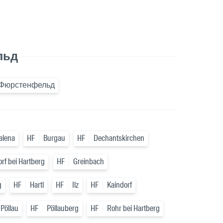
льд
-Фюрстенфельд
alena
HF
Burgau
HF
Dechantskirchen
rf bei Hartberg
HF
Greinbach
g
HF
Hartl
HF
Ilz
HF
Kaindorf
Pöllau
HF
Pöllauberg
HF
Rohr bei Hartberg