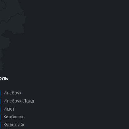
оль
Инсбрук
Инсбрук-Ланд
Имст
Кицбюэль
Куфштайн