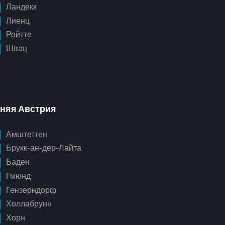
Ландекк
Лиенц
Ройтте
Швац
няя Австрия
Амштеттен
Брукк-ан-дер-Лайта
Баден
Гмюнд
Гензерндорф
Холлабрунн
Хорн