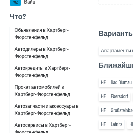
Вайц
WZ
Что?
Объявления в Хартберг-
Варианты
Фюрстенфельд
Автодилеры в Хартберг-
Апартаменты 
Фюрстенфельд
Ближайши
Автокредиты в Хартберг-
Фюрстенфельд
HF
Bad Blumau
Прокат автомобилей в
Хартберг-Фюрстенфельд
HF
Ebersdorf
Автозапчасти и аксессуары в
HF
Großsteinba
Хартберг-Фюрстенфельд
HF
Lafnitz
H
Автосервисы в Хартберг-
Фюрстенфельд