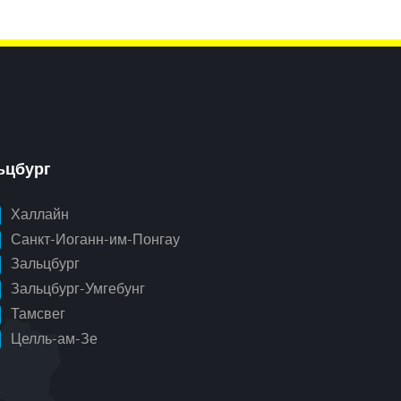
ьцбург
Халлайн
Санкт-Иоганн-им-Понгау
Зальцбург
Зальцбург-Умгебунг
Тамсвег
Целль-ам-Зе