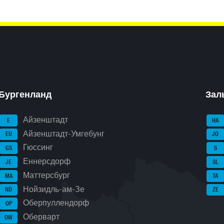
Бургенланд
Зал
Айзенштадт
E
HA
Айзенштадт-Умгебунг
EU
JO
Гюссинг
GS
S
Еннерсдорф
JE
SL
Маттерсбург
MA
TA
Нойзидль-ам-Зе
ND
ZE
Оберпуллендорф
OP
Оберварт
OW