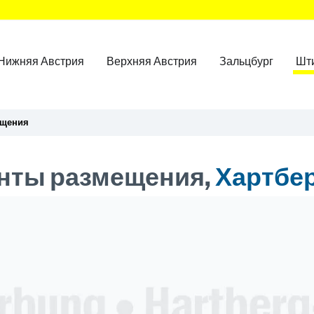
Нижняя Австрия
Верхняя Австрия
Зальцбург
Шт
ещения
нты размещения,
Хартбе
ner