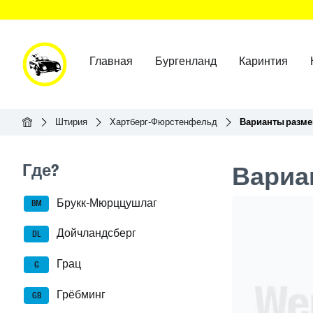
Главная
Бургенланд
Каринтия
Главная
Штирия
Хартберг-Фюрстенфельд
Варианты разм
Seitenleisten-Navigation
Где?
Вариа
Брукк-Мюрццушлаг
Header Ban
BM
Дойчландсберг
DL
Грац
G
Грёбминг
GB