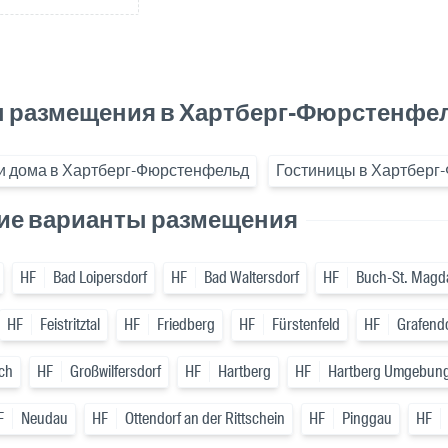
 размещения в Хартберг-Фюрстенфе
и дома в Хартберг-Фюрстенфельд
Гостиницы в Хартберг
е варианты размещения
HF
Bad Loipersdorf
HF
Bad Waltersdorf
HF
Buch-St. Magd
HF
Feistritztal
HF
Friedberg
HF
Fürstenfeld
HF
Grafendo
ch
HF
Großwilfersdorf
HF
Hartberg
HF
Hartberg Umgebun
F
Neudau
HF
Ottendorf an der Rittschein
HF
Pinggau
HF