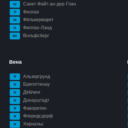
Санкт-Файт-ан-дер-Глан
SV
Филлах
VI
Фёлькермаркт
VK
Филлах-Ланд
VL
Вольфсберг
WO
Вена
Альзергрунд
W
Бригиттенау
W
Дёблинг
W
Донауштадт
W
Фаворитен
W
Флоридсдорф
W
Хернальс
W