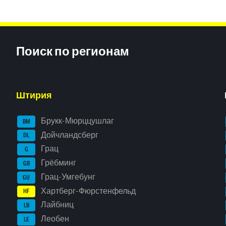
Inhaltsinformationen
Поиск по регионам
Штирия
Брукк-Мюрццушлаг
BM
Дойчландсберг
DL
Грац
G
Грёбминг
GB
Грац-Умгебунг
GU
Хартберг-Фюрстенфельд
HF
Лайбниц
LB
Леобен
LE