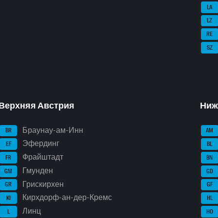
LA
LZ
RE
SZ
Верхняя Австрия
Ниж
Браунау-ам-Инн
BR
AM
Эфердинг
EF
BL
Фрайштадт
FR
BN
Гмунден
GM
GD
Грискирхен
GR
GF
Кирхдорф-ан-дер-Кремс
KI
HL
Линц
L
HO