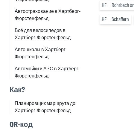
HF
Rohrbach an 
Автострахование в Хартберг-
Фюрстенфельд
HF
Schäffern
Всё для велосипедов в
Хартберг-Фюрстенфельд
Автошколы в Хартберг-
Фюрстенфельд
Автомойки и АЗС в Хартберг-
Фюрстенфельд
Как?
Планировщик маршрута до
Хартберг-Фюрстенфельд
QR-код