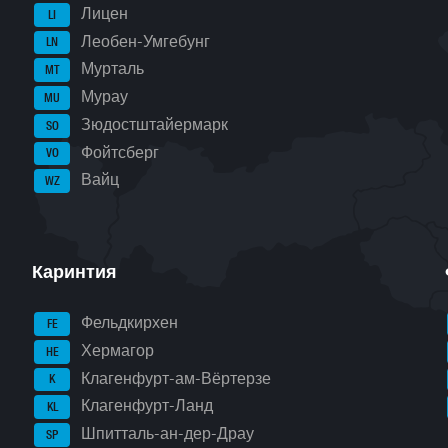
Лицен
LI
Леобен-Умгебунг
LN
Мурталь
MT
Мурау
MU
Зюдостштайермарк
SO
Фойтсберг
VO
Вайц
WZ
Каринтия
Фельдкирхен
FE
Хермагор
HE
Клагенфурт-ам-Вёртерзе
K
Клагенфурт-Ланд
KL
Шпитталь-ан-дер-Драу
SP