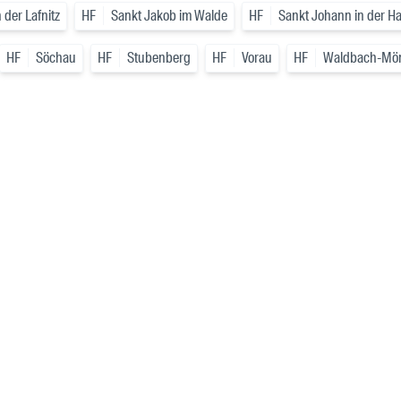
der Lafnitz
HF
Sankt Jakob im Walde
HF
Sankt Johann in der H
HF
Söchau
HF
Stubenberg
HF
Vorau
HF
Waldbach-Mön