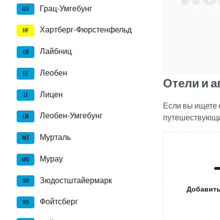
Грац-Умгебунг
GU
Хартберг-Фюрстенфельд
HF
Лайбниц
LB
Леобен
LE
Отели и 
Лицен
LI
Если вы ищете 
Леобен-Умгебунг
путешествующи
LN
Мурталь
MT
Мурау
MU
Зюдостштайермарк
SO
Добавить
Фойтсберг
VO