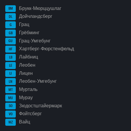
Брукк-Мюрццушлаг
BM
Дойчландсберг
DL
Грац
G
Грёбминг
GB
Грац-Умгебунг
GU
Хартберг-Фюрстенфельд
HF
Лайбниц
LB
Леобен
LE
Лицен
LI
Леобен-Умгебунг
LN
Мурталь
MT
Мурау
MU
Зюдостштайермарк
SO
Фойтсберг
VO
Вайц
WZ