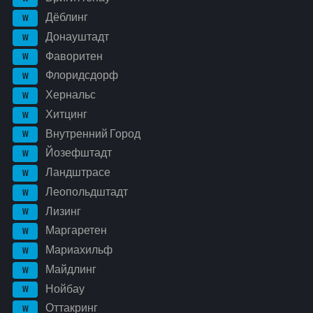
Дёблинг
W
Донауштадт
W
Фаворитен
W
Флоридсдорф
W
Хернальс
W
Хитцинг
W
Внутренний Город
W
Йозефштадт
W
Ландштрасе
W
Леопольдштадт
W
Лизинг
W
Маргаретен
W
Мариахильф
W
Майдлинг
W
Нойбау
W
Оттакринг
W