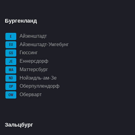
Бургенланд
Айзенштадт
E
Айзенштадт-Умгебунг
EU
Гюссинг
GS
Еннерсдорф
JE
Маттерсбург
MA
Нойзидль-ам-Зе
ND
Оберпуллендорф
OP
Оберварт
OW
Зальцбург