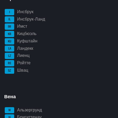
Инсбрук
I
Инсбрук-Ланд
IL
Имст
IM
Кицбюэль
KB
Куфштайн
KU
Ландекк
LA
Лиенц
LZ
Ройтте
RE
Швац
SZ
Вена
Альзергрунд
W
Бригиттенау
W