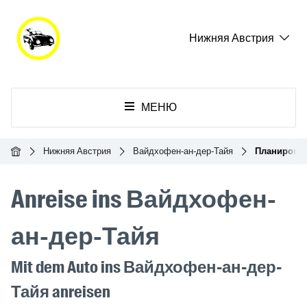
Нижняя Австрия
МЕНЮ
Главная
Нижняя Австрия
Вайдхофен-ан-дер-Тайя
Планировщ
Anreise ins Вайдхофен-
ан-дер-Тайя
Mit dem Auto ins Вайдхофен-ан-дер-
Тайя anreisen