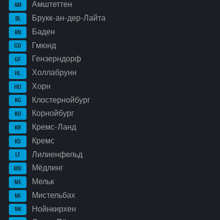
Амштеттен
AM
Брукк-ан-дер-Лайта
BL
Баден
BN
Гмюнд
GD
Гензерндорф
GF
Холлабрунн
HL
Хорн
HO
Клостернойбург
KG
Корнойбург
KO
Кремс-Ланд
KR
Кремс
KS
Лилиенфельд
LF
Мёдлинг
MD
Мельк
ME
Мистельбах
MI
Нойнкирхен
NK