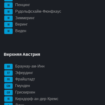
Пенцинг
W
Рудольфсхайм-Фюнфхаус
W
Зиммеринг
W
Веринг
W
Виден
W
Верхняя Австрия
Браунау-ам-Инн
BR
Эфердинг
EF
Фрайштадт
FR
Гмунден
GM
Грискирхен
GR
Кирхдорф-ан-дер-Кремс
KI