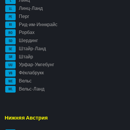
Линц
L
Линц-Ланд
LL
Перг
PE
Рид-им-Иннкрайс
RI
Рорбах
RO
Шердинг
SD
Штайр-Ланд
SE
Штайр
SR
Урфар-Умгебунг
UU
Фёклабрукк
VB
Вельс
WE
Вельс-Ланд
WL
Нижняя Австрия