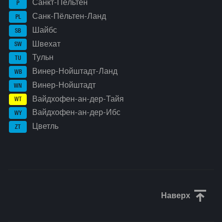
Санкт-Пёльтен
P
Санк-Пёльтен-Ланд
PL
Шайбс
SB
Швехат
SW
Тульн
TU
Винер-Нойштадт-Ланд
WB
Винер-Нойштадт
WN
Вайдхофен-ан-дер-Тайя
WT
Вайдхофен-ан-дер-Ибс
WY
Цветль
ZT
Наверх
Прокрути