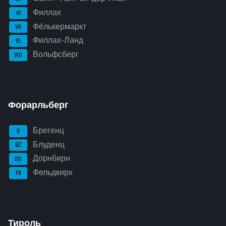
Филлах
VI
Фёлькермаркт
VK
Филлах-Ланд
VL
Вольфсберг
WO
Форарльберг
Брегенц
B
Блуденц
BZ
Дорнбирн
DO
Фельдкирх
FK
Тироль