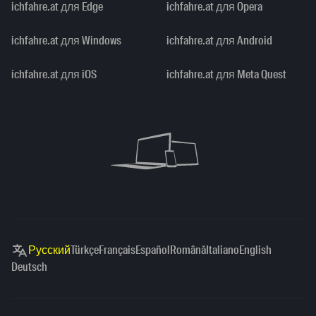
ichfahre.at для Edge
ichfahre.at для Opera
ichfahre.at для Windows
ichfahre.at для Android
ichfahre.at для iOS
ichfahre.at для Meta Quest
Русский
Türkçe
Français
Español
Română
Italiano
English
Deutsch