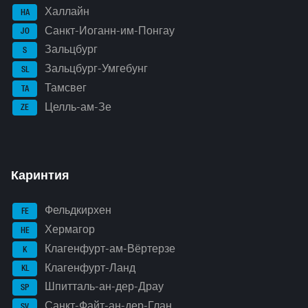
Халлайн
HA
Санкт-Иоганн-им-Понгау
JO
Зальцбург
S
Зальцбург-Умгебунг
SL
Тамсвег
TA
Целль-ам-Зе
ZE
Каринтия
Фельдкирхен
FE
Хермагор
HE
Клагенфурт-ам-Вёртерзе
K
Клагенфурт-Ланд
KL
Шпитталь-ан-дер-Драу
SP
Санкт-Файт-ан-дер-Глан
SV