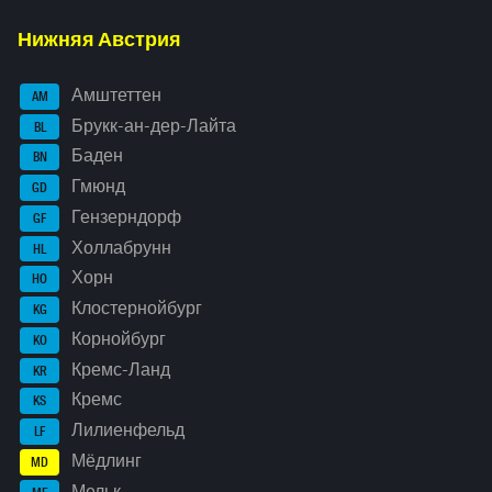
Нижняя Австрия
Амштеттен
AM
Брукк-ан-дер-Лайта
BL
Баден
BN
Гмюнд
GD
Гензерндорф
GF
Холлабрунн
HL
Хорн
HO
Клостернойбург
KG
Корнойбург
KO
Кремс-Ланд
KR
Кремс
KS
Лилиенфельд
LF
Мёдлинг
MD
Мельк