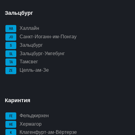
Зальцбург
Халлайн
HA
Санкт-Иоганн-им-Понгау
JO
Зальцбург
S
Зальцбург-Умгебунг
SL
Тамсвег
TA
Целль-ам-Зе
ZE
Каринтия
Фельдкирхен
FE
Хермагор
HE
Клагенфурт-ам-Вёртерзе
K