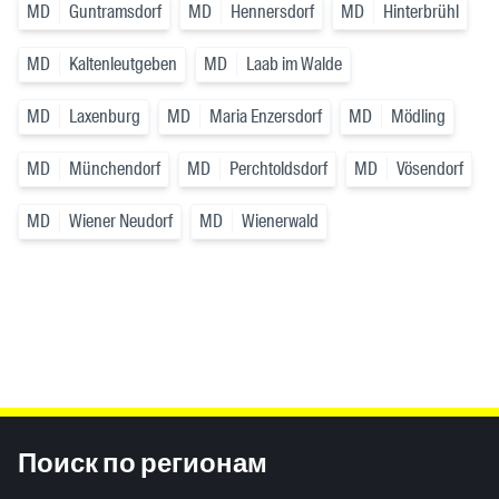
MD
Guntramsdorf
MD
Hennersdorf
MD
Hinterbrühl
MD
Kaltenleutgeben
MD
Laab im Walde
MD
Laxenburg
MD
Maria Enzersdorf
MD
Mödling
MD
Münchendorf
MD
Perchtoldsdorf
MD
Vösendorf
MD
Wiener Neudorf
MD
Wienerwald
Inhaltsinformationen
Поиск по регионам