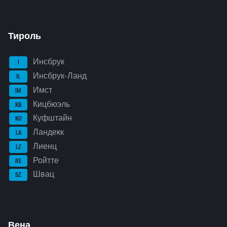
Тироль
Инсбрук
I
Инсбрук-Ланд
IL
Имст
IM
Кицбюэль
KB
Куфштайн
KU
Ландекк
LA
Лиенц
LZ
Ройтте
RE
Швац
SZ
Вена