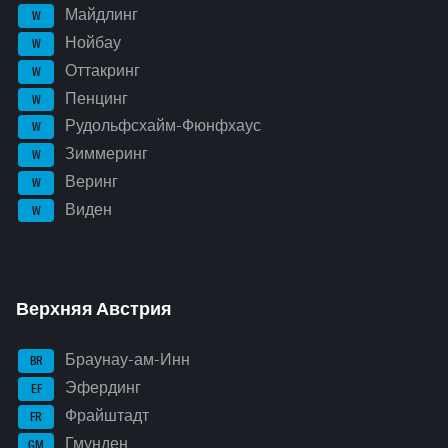
Майдлинг
W
Нойбау
W
Оттакринг
W
Пенцинг
W
Рудольфсхайм-Фюнфхаус
W
Зиммеринг
W
Веринг
W
Виден
W
Верхняя Австрия
Браунау-ам-Инн
BR
Эфердинг
EF
Фрайштадт
FR
Гмунден
GM