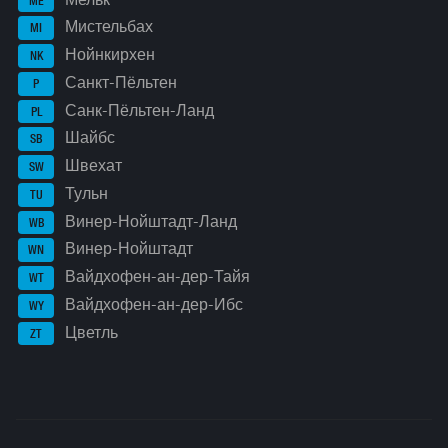
ME
Мистельбах
MI
Нойнкирхен
NK
Санкт-Пёльтен
P
Санк-Пёльтен-Ланд
PL
Шайбс
SB
Швехат
SW
Тульн
TU
Винер-Нойштадт-Ланд
WB
Винер-Нойштадт
WN
Вайдхофен-ан-дер-Тайя
WT
Вайдхофен-ан-дер-Ибс
WY
Цветль
ZT