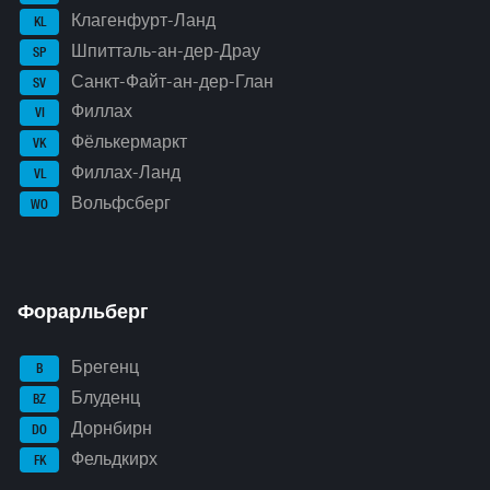
Клагенфурт-Ланд
KL
Шпитталь-ан-дер-Драу
SP
Санкт-Файт-ан-дер-Глан
SV
Филлах
VI
Фёлькермаркт
VK
Филлах-Ланд
VL
Вольфсберг
WO
Форарльберг
Брегенц
B
Блуденц
BZ
Дорнбирн
DO
Фельдкирх
FK