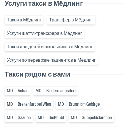
Услуги такси в Мёдлинг
Такси в Мёдлинг
Трансфер в Мёдлинг
Услуги шаттл-трансфера в Мёдлинг
Такси для детей и школьников в Мёдлинг
Услуги по перевозке пациентов в Мёдлинг
Такси рядом с вами
MD
Achau
MD
Biedermannsdorf
MD
Breitenfurt bei Wien
MD
Brunn am Gebirge
MD
Gaaden
MD
Gießhübl
MD
Gumpoldskirchen