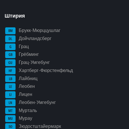
Штирия
Брукк-Мюрццушлаг
BM
Дойчландсберг
DL
Грац
G
Грёбминг
GB
Грац-Умгебунг
GU
Хартберг-Фюрстенфельд
HF
Лайбниц
LB
Леобен
LE
Лицен
LI
Леобен-Умгебунг
LN
Мурталь
MT
Мурау
MU
Зюдостштайермарк
SO