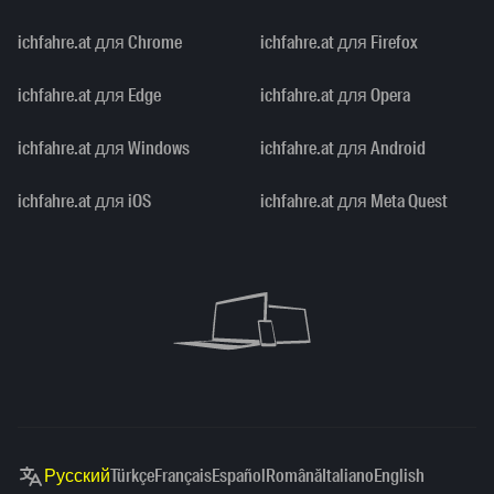
ichfahre.at для Chrome
ichfahre.at для Firefox
ichfahre.at для Edge
ichfahre.at для Opera
ichfahre.at для Windows
ichfahre.at для Android
ichfahre.at для iOS
ichfahre.at для Meta Quest
Русский
Türkçe
Français
Español
Română
Italiano
English