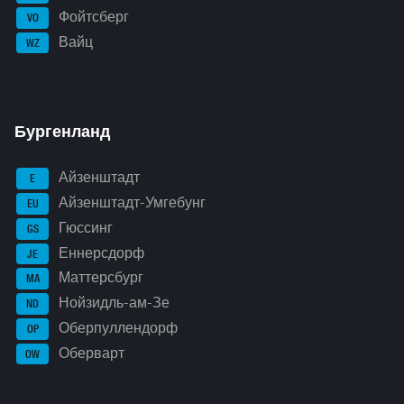
Фойтсберг
VO
Вайц
WZ
Бургенланд
Айзенштадт
E
Айзенштадт-Умгебунг
EU
Гюссинг
GS
Еннерсдорф
JE
Маттерсбург
MA
Нойзидль-ам-Зе
ND
Оберпуллендорф
OP
Оберварт
OW