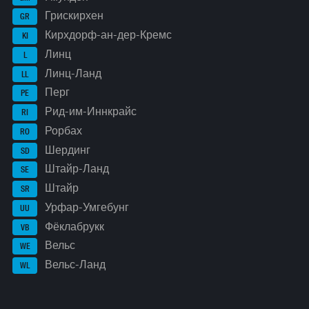
Грискирхен
GR
Кирхдорф-ан-дер-Кремс
KI
Линц
L
Линц-Ланд
LL
Перг
PE
Рид-им-Иннкрайс
RI
Рорбах
RO
Шердинг
SD
Штайр-Ланд
SE
Штайр
SR
Урфар-Умгебунг
UU
Фёклабрукк
VB
Вельс
WE
Вельс-Ланд
WL