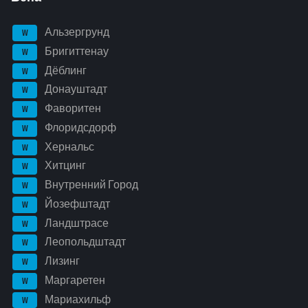
Альзергрунд
W
Бригиттенау
W
Дёблинг
W
Донауштадт
W
Фаворитен
W
Флоридсдорф
W
Хернальс
W
Хитцинг
W
Внутренний Город
W
Йозефштадт
W
Ландштрасе
W
Леопольдштадт
W
Лизинг
W
Маргаретен
W
Мариахильф
W