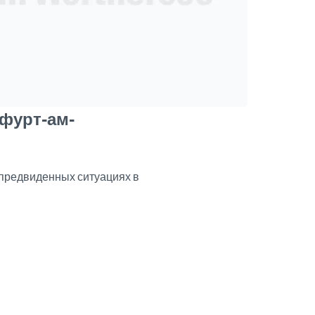
нфурт-ам-
епредвиденных ситуациях в