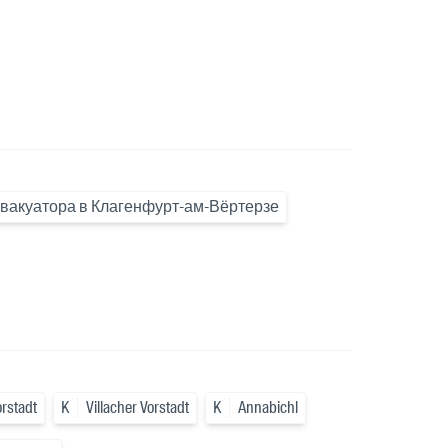
эвакуатора в Клагенфурт-ам-Вёртерзе
orstadt
K
Villacher Vorstadt
K
Annabichl