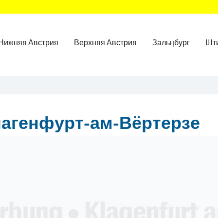
Нижняя Австрия
Верхняя Австрия
Зальцбург
Шт
агенфурт-ам-Вёртерзе
ner