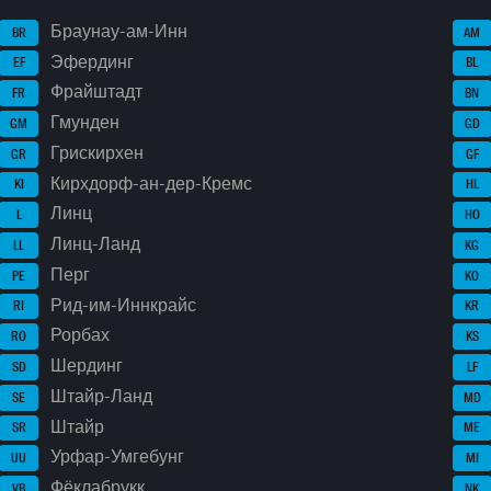
Браунау-ам-Инн
BR
AM
Эфердинг
EF
BL
Фрайштадт
FR
BN
Гмунден
GM
GD
Грискирхен
GR
GF
Кирхдорф-ан-дер-Кремс
KI
HL
Линц
L
HO
Линц-Ланд
LL
KG
Перг
PE
KO
Рид-им-Иннкрайс
RI
KR
Рорбах
RO
KS
Шердинг
SD
LF
Штайр-Ланд
SE
MD
Штайр
SR
ME
Урфар-Умгебунг
UU
MI
Фёклабрукк
VB
NK