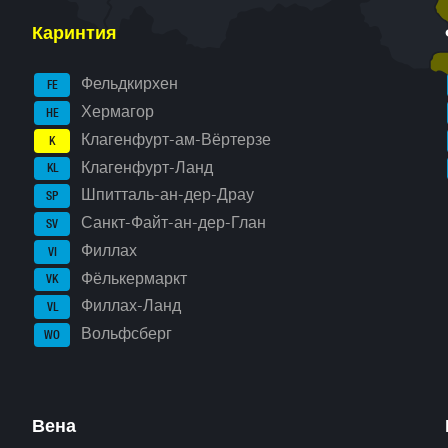
Каринтия
Фельдкирхен
FE
Хермагор
HE
Клагенфурт-ам-Вёртерзе
K
Клагенфурт-Ланд
KL
Шпитталь-ан-дер-Драу
SP
Санкт-Файт-ан-дер-Глан
SV
Филлах
VI
Фёлькермаркт
VK
Филлах-Ланд
VL
Вольфсберг
WO
Вена