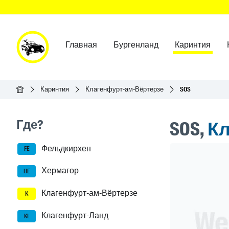
Главная
Бургенланд
Каринтия
Главная
Каринтия
Клагенфурт-ам-Вёртерзе
SOS
Seitenleisten-Navigation
Где?
SOS,
Кл
Фельдкирхен
Header Ban
FE
Хермагор
HE
Клагенфурт-ам-Вёртерзе
K
Клагенфурт-Ланд
KL