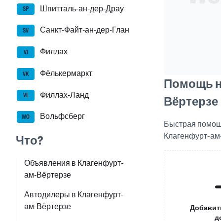
Шпитталь-ан-дер-Драу
SP
Санкт-Файт-ан-дер-Глан
SV
Филлах
VI
Фёлькермаркт
VK
Помощь на
Филлах-Ланд
VL
Вёртерзе
Вольфсберг
WO
Быстрая помощь
Клагенфурт-ам-
Что?
Объявления в Клагенфурт-
ам-Вёртерзе
Автодилеры в Клагенфурт-
ам-Вёртерзе
Добавит
д