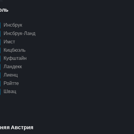
оль
Инсбрук
Инсбрук-Ланд
Имст
Кицбюэль
Куфштайн
Ландекк
Лиенц
Ройтте
Швац
няя Австрия