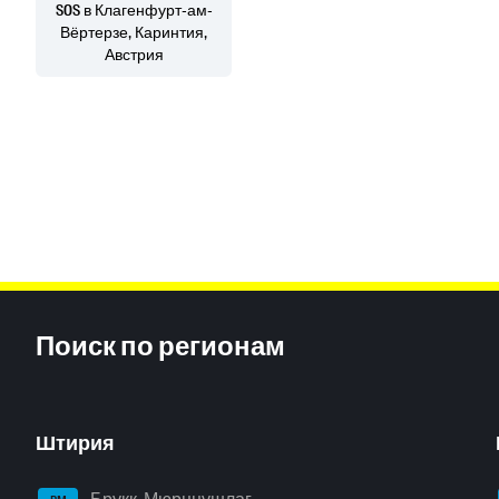
SOS
в Клагенфурт-ам-
Вёртерзе, Каринтия,
Австрия
Inhaltsinformationen
Поиск по регионам
Штирия