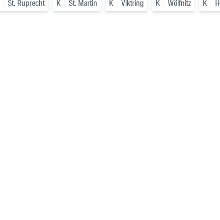
St. Ruprecht
K
St. Martin
K
Viktring
K
Wölfnitz
K
H