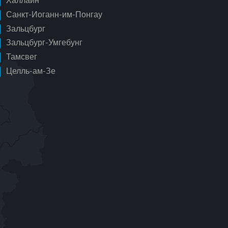
Халлайн
Санкт-Иоганн-им-Понгау
Зальцбург
Зальцбург-Умгебунг
Тамсвег
Целль-ам-Зе