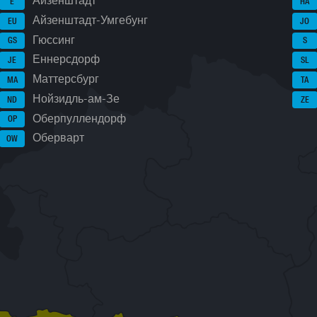
Айзенштадт
E
HA
Айзенштадт-Умгебунг
EU
JO
Гюссинг
GS
S
Еннерсдорф
JE
SL
Маттерсбург
MA
TA
Нойзидль-ам-Зе
ND
ZE
Оберпуллендорф
OP
Оберварт
OW