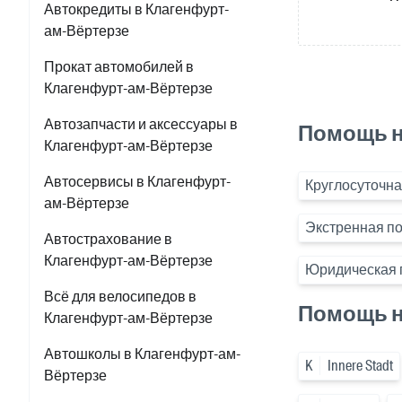
Автокредиты в Клагенфурт-
ам-Вёртерзе
Прокат автомобилей в
Клагенфурт-ам-Вёртерзе
Автозапчасти и аксессуары в
Помощь н
Клагенфурт-ам-Вёртерзе
Автосервисы в Клагенфурт-
Круглосуточна
ам-Вёртерзе
Экстренная п
Автострахование в
Клагенфурт-ам-Вёртерзе
Юридическая 
Всё для велосипедов в
Помощь н
Клагенфурт-ам-Вёртерзе
Автошколы в Клагенфурт-ам-
K
Innere Stadt
Вёртерзе