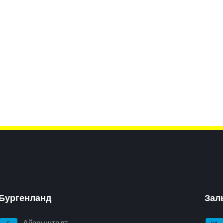
Бургенланд
Зал