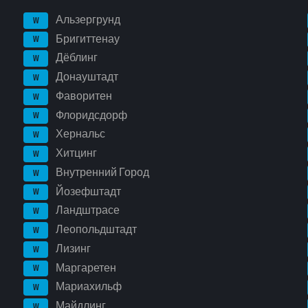
Альзергрунд
W
Бригиттенау
W
Дёблинг
W
Донауштадт
W
Фаворитен
W
Флоридсдорф
W
Хернальс
W
Хитцинг
W
Внутренний Город
W
Йозефштадт
W
Ландштрасе
W
Леопольдштадт
W
Лизинг
W
Маргаретен
W
Мариахильф
W
Майдлинг
W