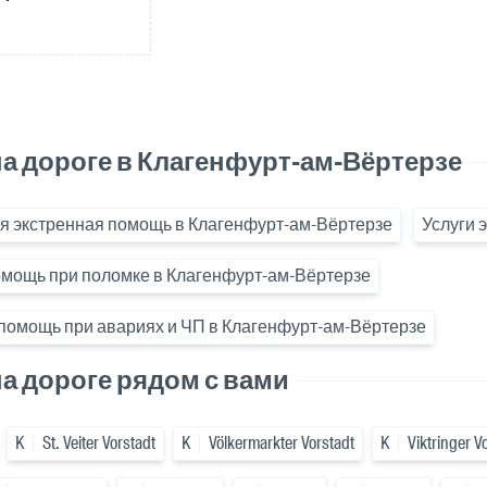
а дороге в Клагенфурт-ам-Вёртерзе
я экстренная помощь в Клагенфурт-ам-Вёртерзе
Услуги 
омощь при поломке в Клагенфурт-ам-Вёртерзе
помощь при авариях и ЧП в Клагенфурт-ам-Вёртерзе
а дороге рядом с вами
K
St. Veiter Vorstadt
K
Völkermarkter Vorstadt
K
Viktringer V