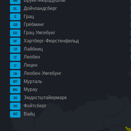
Брукк-Мюрццушлаг
BM
Дойчландсберг
DL
Грац
G
Грёбминг
GB
Грац-Умгебунг
GU
Хартберг-Фюрстенфельд
HF
Лайбниц
LB
Леобен
LE
Лицен
LI
Леобен-Умгебунг
LN
Мурталь
MT
Мурау
MU
Зюдостштайермарк
SO
Фойтсберг
VO
Вайц
WZ