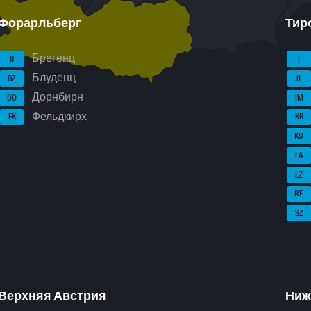
Форарльберг
Тир
Брегенц
B
I
Блуденц
BZ
IL
Дорнбирн
DO
IM
Фельдкирх
FK
KB
KU
LA
LZ
RE
SZ
Верхняя Австрия
Ниж