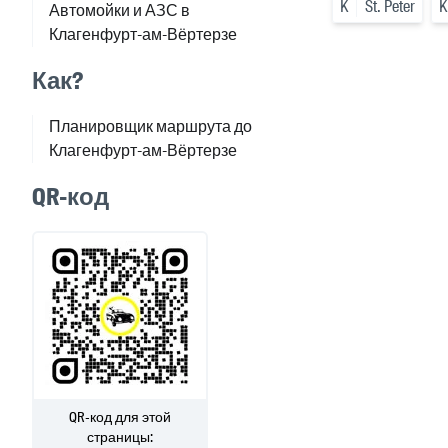
K
St. Peter
K
Автомойки и АЗС в
Клагенфурт-ам-Вёртерзе
Как?
Планировщик маршрута до
Клагенфурт-ам-Вёртерзе
QR-код
QR-код для этой
страницы: