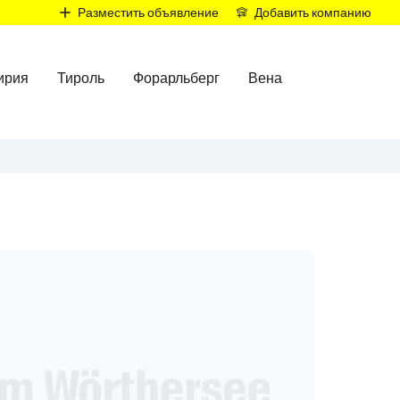
Р
Разместить объявление
Добавить компанию
ирия
Тироль
Форарльберг
Вена