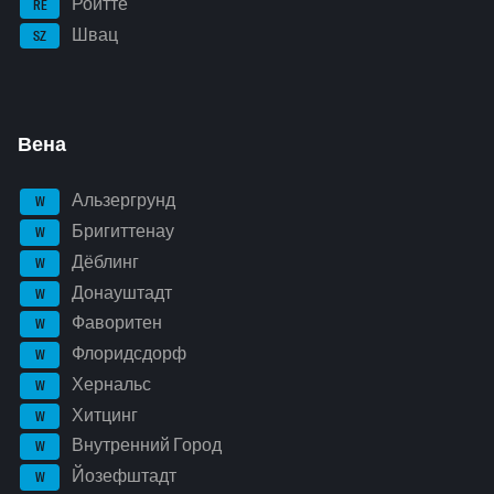
Ройтте
RE
Швац
SZ
Вена
Альзергрунд
W
Бригиттенау
W
Дёблинг
W
Донауштадт
W
Фаворитен
W
Флоридсдорф
W
Хернальс
W
Хитцинг
W
Внутренний Город
W
Йозефштадт
W