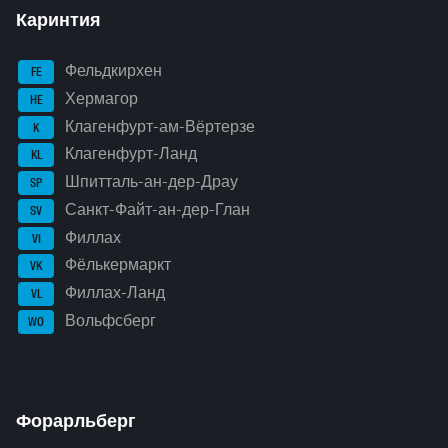
Каринтия
Фельдкирхен
FE
Хермагор
HE
Клагенфурт-ам-Вёртерзе
K
Клагенфурт-Ланд
KL
Шпитталь-ан-дер-Драу
SP
Санкт-Файт-ан-дер-Глан
SV
Филлах
VI
Фёлькермаркт
VK
Филлах-Ланд
VL
Вольфсберг
WO
Форарльберг