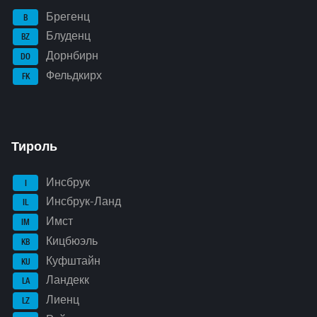
Брегенц
B
Блуденц
BZ
Дорнбирн
DO
Фельдкирх
FK
Тироль
Инсбрук
I
Инсбрук-Ланд
IL
Имст
IM
Кицбюэль
KB
Куфштайн
KU
Ландекк
LA
Лиенц
LZ