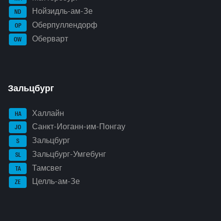
Нойзидль-ам-Зе
ND
Оберпуллендорф
OP
Оберварт
OW
Зальцбург
Халлайн
HA
Санкт-Иоганн-им-Понгау
JO
Зальцбург
S
Зальцбург-Умгебунг
SL
Тамсвег
TA
Целль-ам-Зе
ZE