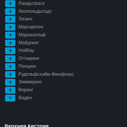
Ландштрасе
W
Леопольдштадт
W
Лизинг
W
Маргаретен
W
Мариахильф
W
Майдлинг
W
Нойбау
W
Оттакринг
W
Пенцинг
W
Рудольфсхайм-Фюнфхаус
W
Зиммеринг
W
Веринг
W
Виден
W
Верхняя Австрия