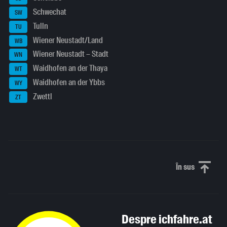
Schwechat
SW
Tulln
TU
Wiener Neustadt/Land
WB
Wiener Neustadt – Stadt
WN
Waidhofen an der Thaya
WT
Waidhofen an der Ybbs
WY
Zwettl
ZT
În sus
Derulați în
Despre ichfahre.at