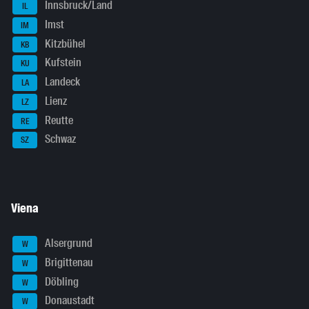
Innsbruck/Land
IL
Imst
IM
Kitzbühel
KB
Kufstein
KU
Landeck
LA
Lienz
LZ
Reutte
RE
Schwaz
SZ
Viena
Alsergrund
W
Brigittenau
W
Döbling
W
Donaustadt
W