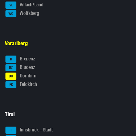
Villach/Land
VL
Wolfsberg
WO
Vorarlberg
Bregenz
B
Bludenz
BZ
Dornbirn
DO
Feldkirch
FK
Tirol
Innsbruck – Stadt
I