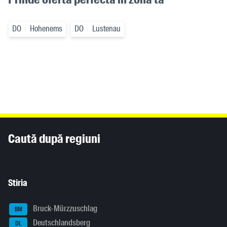
DO
Hohenems
DO
Lustenau
Inhaltsinformationen
Caută după regiuni
Stiria
Bruck-Mürzzuschlag
BM
Deutschlandsberg
DL