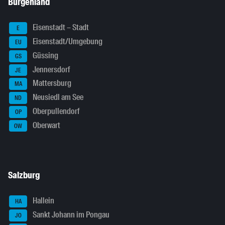
Burgenland
Eisenstadt – Stadt
E
Eisenstadt/Umgebung
EU
Güssing
GS
Jennersdorf
JE
Mattersburg
MA
Neusiedl am See
ND
Oberpullendorf
OP
Oberwart
OW
Salzburg
Hallein
HA
Sankt Johann im Pongau
JO