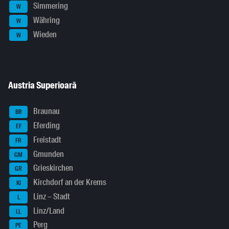
Simmering
W
Währing
W
Wieden
W
Austria Superioară
Braunau
BR
Eferding
EF
Freistadt
FR
Gmunden
GM
Grieskirchen
GR
Kirchdorf an der Krems
KI
Linz – Stadt
L
Linz/Land
LL
Perg
PE