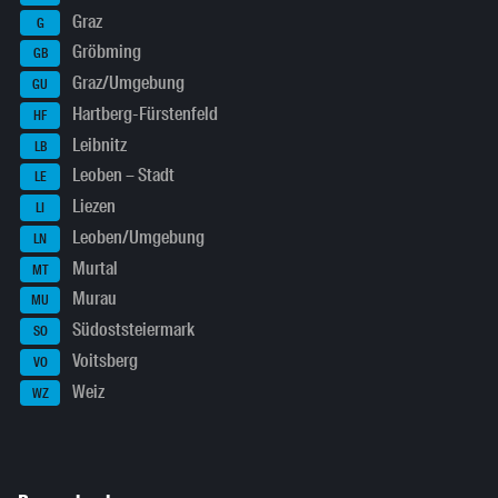
Graz
G
Gröbming
GB
Graz/Umgebung
GU
Hartberg-Fürstenfeld
HF
Leibnitz
LB
Leoben – Stadt
LE
Liezen
LI
Leoben/Umgebung
LN
Murtal
MT
Murau
MU
Südoststeiermark
SO
Voitsberg
VO
Weiz
WZ