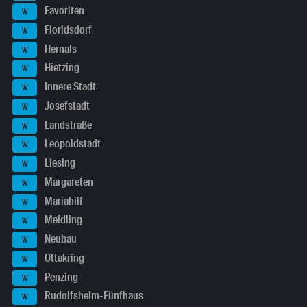
Favoriten
W
Floridsdorf
W
Hernals
W
Hietzing
W
Innere Stadt
W
Josefstadt
W
Landstraße
W
Leopoldstadt
W
Liesing
W
Margareten
W
Mariahilf
W
Meidling
W
Neubau
W
Ottakring
W
Penzing
W
Rudolfsheim-Fünfhaus
W