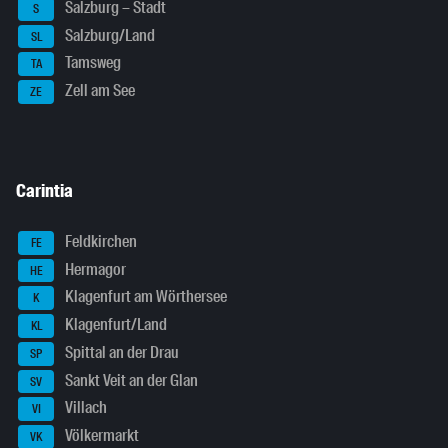
Salzburg – Stadt
S
Salzburg/Land
SL
Tamsweg
TA
Zell am See
ZE
Carintia
Feldkirchen
FE
Hermagor
HE
Klagenfurt am Wörthersee
K
Klagenfurt/Land
KL
Spittal an der Drau
SP
Sankt Veit an der Glan
SV
Villach
VI
Völkermarkt
VK