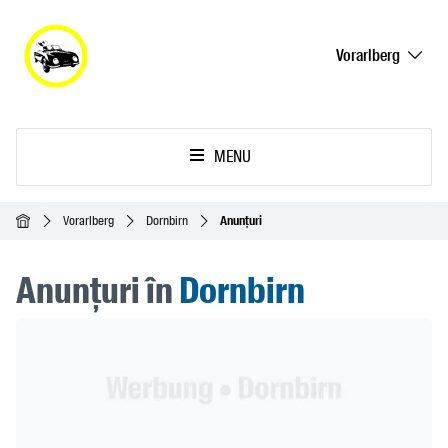
Vorarlberg
MENU
Acasă
Vorarlberg
Dornbirn
Anunțuri
Anunțuri în
Dornbirn
Header Banner