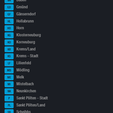
Baden
BN
Gmünd
GD
Gänserndorf
GF
Hollabrunn
HL
Horn
HO
Klosterneuburg
KG
Korneuburg
KO
Krems/Land
KR
Krems – Stadt
KS
Lilienfeld
LF
Mödling
MD
Melk
ME
Mistelbach
MI
Neunkirchen
NK
Sankt Pölten – Stadt
P
Sankt Pölten/Land
PL
Scheibbs
SB