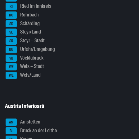
Ried im Innkreis
RI
Rohrbach
RO
Schärding
SD
Steyr/Land
SE
Steyr – Stadt
SR
Urfahr/Umgebung
UU
Vöcklabruck
VB
Wels – Stadt
WE
Wels/Land
WL
Austria Inferioară
Amstetten
AM
Bruck an der Leitha
BL