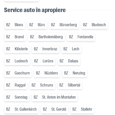
Service auto în apropiere
BZ
Blons
BZ
Bürs
BZ
Bürserberg
BZ
Bludesch
BZ
Brand
BZ
Bartholomäberg
BZ
Fontanella
BZ
Klösterle
BZ
Innerbraz
BZ
Lech
BZ
Ludesch
BZ
Lorüns
BZ
Dalaas
BZ
Gaschurn
BZ
Nüziders
BZ
Nenzing
BZ
Raggal
BZ
Schruns
BZ
Silbertal
BZ
Sonntag
BZ
St. Anton im Montafon
BZ
St. Gallenkirch
BZ
St. Gerold
BZ
Stallehr