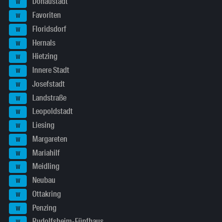
Donaustadt
W
Favoriten
W
Floridsdorf
W
Hernals
W
Hietzing
W
Innere Stadt
W
Josefstadt
W
Landstraße
W
Leopoldstadt
W
Liesing
W
Margareten
W
Mariahilf
W
Meidling
W
Neubau
W
Ottakring
W
Penzing
W
Rudolfsheim-Fünfhaus