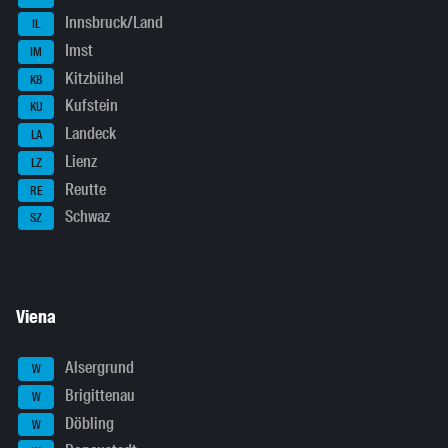
Innsbruck/Land
IL
Imst
IM
Kitzbühel
KB
Kufstein
KU
Landeck
LA
Lienz
LZ
Reutte
RE
Schwaz
SZ
Viena
Alsergrund
W
Brigittenau
W
Döbling
W