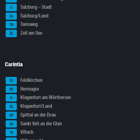
Salzburg – Stadt
S
Salzburg/Land
SL
Tamsweg
TA
Zell am See
ZE
Carintia
Feldkirchen
FE
Hermagor
HE
Klagenfurt am Wörthersee
K
Klagenfurt/Land
KL
Spittal an der Drau
SP
Sankt Veit an der Glan
SV
Villach
VI