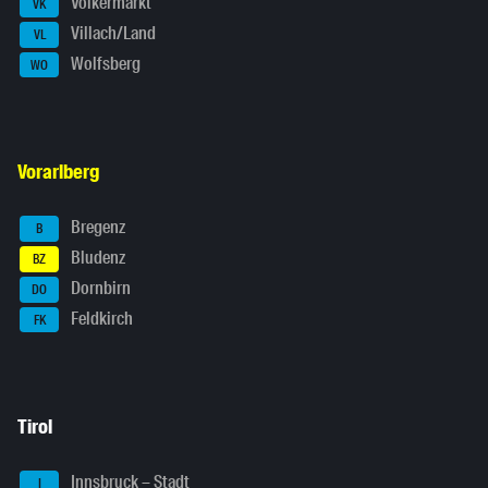
Völkermarkt
VK
Villach/Land
VL
Wolfsberg
WO
Vorarlberg
Bregenz
B
Bludenz
BZ
Dornbirn
DO
Feldkirch
FK
Tirol
Innsbruck – Stadt
I