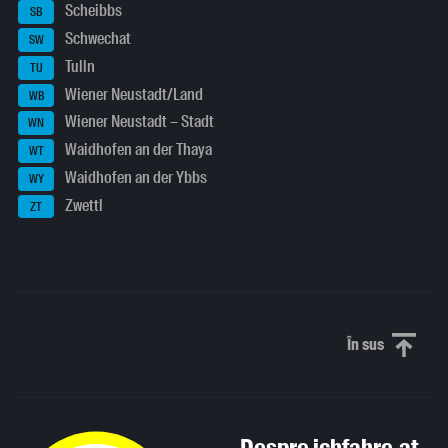
Scheibbs
SB
Schwechat
SW
Tulln
TU
Wiener Neustadt/Land
WB
Wiener Neustadt – Stadt
WN
Waidhofen an der Thaya
WT
Waidhofen an der Ybbs
WY
Zwettl
ZT
În sus
Derulați în
Despre ichfahre.at