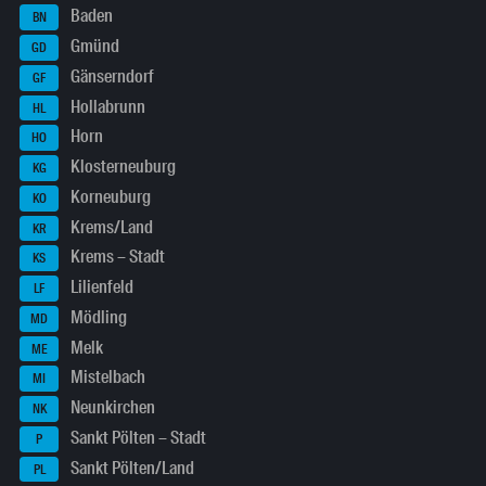
Baden
BN
Gmünd
GD
Gänserndorf
GF
Hollabrunn
HL
Horn
HO
Klosterneuburg
KG
Korneuburg
KO
Krems/Land
KR
Krems – Stadt
KS
Lilienfeld
LF
Mödling
MD
Melk
ME
Mistelbach
MI
Neunkirchen
NK
Sankt Pölten – Stadt
P
Sankt Pölten/Land
PL