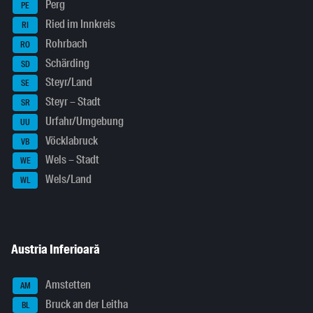
Perg
PE
Ried im Innkreis
RI
Rohrbach
RO
Schärding
SD
Steyr/Land
SE
Steyr – Stadt
SR
Urfahr/Umgebung
UU
Vöcklabruck
VB
Wels – Stadt
WE
Wels/Land
WL
Austria Inferioară
Amstetten
AM
Bruck an der Leitha
BL