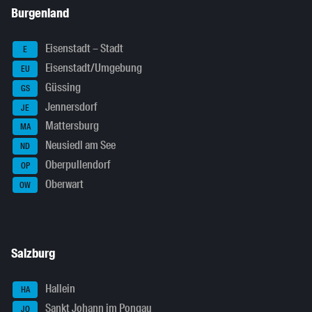
Burgenland
Eisenstadt – Stadt
E
Eisenstadt/Umgebung
EU
Güssing
GS
Jennersdorf
JE
Mattersburg
MA
Neusiedl am See
ND
Oberpullendorf
OP
Oberwart
OW
Salzburg
Hallein
HA
Sankt Johann im Pongau
JO