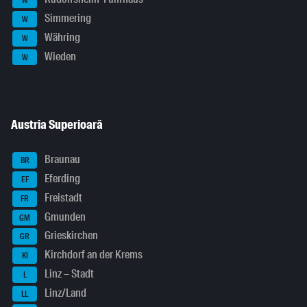
W
Simmering
W
Währing
W
Wieden
W
Austria Superioară
Braunau
BR
Eferding
EF
Freistadt
FR
Gmunden
GM
Grieskirchen
GR
Kirchdorf an der Krems
KI
Linz – Stadt
L
Linz/Land
LL