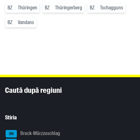
BZ
Thüringen
BZ
Thüringerberg
BZ
Tschagguns
BZ
Vandans
Inhaltsinformationen
Caută după regiuni
Stiria
Bruck-Mürzzuschlag
BM