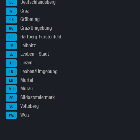
Deutschlandsberg
DL
Graz
G
Gröbming
GB
Graz/Umgebung
GU
Hartberg-Fürstenfeld
HF
Leibnitz
LB
Leoben – Stadt
LE
Liezen
LI
Leoben/Umgebung
LN
Murtal
MT
Murau
MU
Südoststeiermark
SO
Voitsberg
VO
Weiz
WZ